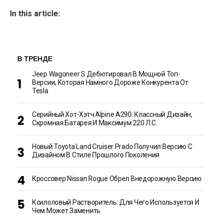
In this article:
В ТРЕНДЕ
Jeep Wagoneer S Дебютировал В Мощной Топ-
Версии, Которая Намного Дороже Конкурента От
Tesla
Серийный Хот-Хэтч Alpine A290: Классный Дизайн,
Скромная Батарея И Максимум 220 Л.с.
Новый Toyota Land Cruiser Prado Получил Версию С
Дизайном В Стиле Прошлого Поколения
Кроссовер Nissan Rogue Обрел Внедорожную Версию
Ксилоловый Растворитель: Для Чего Используется И
Чем Может Заменить