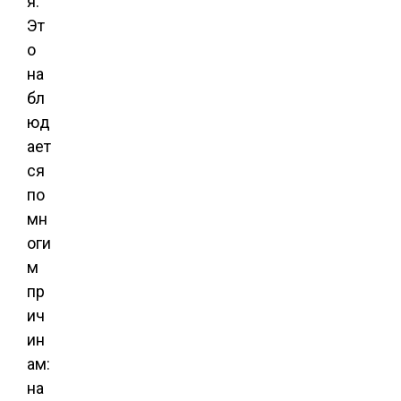
я.
Эт
о
на
бл
юд
ает
ся
по
мн
оги
м
пр
ич
ин
ам:
на