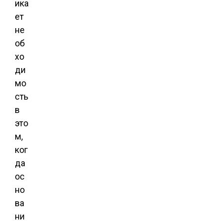
ика
ет
не
об
хо
ди
мо
сть
в
это
м,
ког
да
ос
но
ва
ни