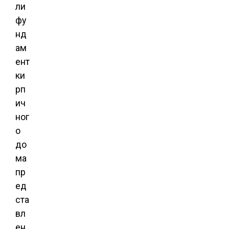
ли
фу
нд
ам
ент
ки
рп
ич
ног
о
до
ма
пр
ед
ста
вл
ен