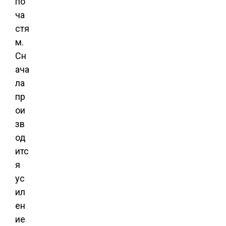
по
ча
стя
м.
Сн
ача
ла
пр
ои
зв
од
итс
я
ус
ил
ен
ие