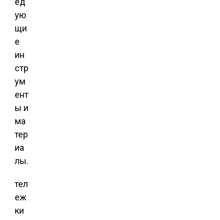
ед
ую
щи
е
ин
стр
ум
ент
ы и
ма
тер
иа
лы.
тел
еж
ки