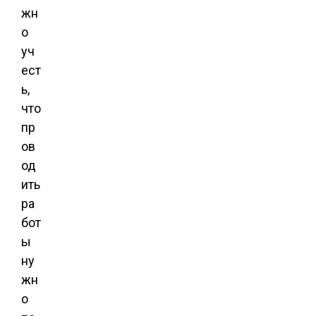
жн
о
уч
ест
ь,
что
пр
ов
од
ить
ра
бот
ы
ну
жн
о