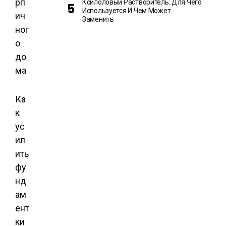
Ксилоловый Растворитель: Для Чего
Используется И Чем Может
Заменить
Ка
к
ус
ил
ить
фу
нд
ам
ент
ки