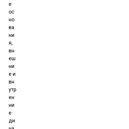
е
ос
но
ва
ни
я,
вн
еш
ни
е и
вн
утр
ен
ни
е
ди
на