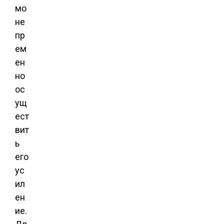
мо
не
пр
ем
ен
но
ос
ущ
ест
вит
ь
его
ус
ил
ен
ие.