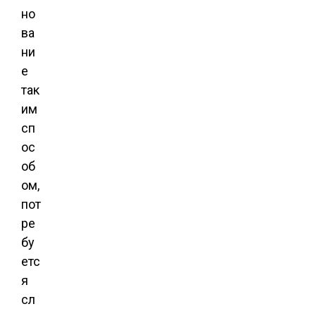
но
ва
ни
е
так
им
сп
ос
об
ом,
пот
ре
бу
етс
я
сл