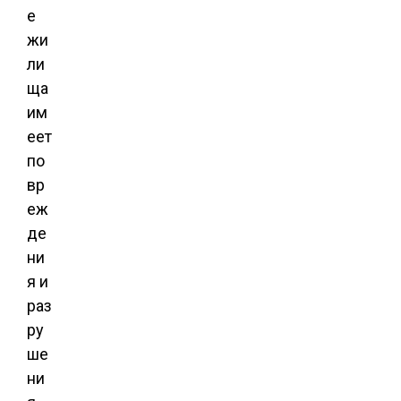
е
жи
ли
ща
им
еет
по
вр
еж
де
ни
я и
раз
ру
ше
ни