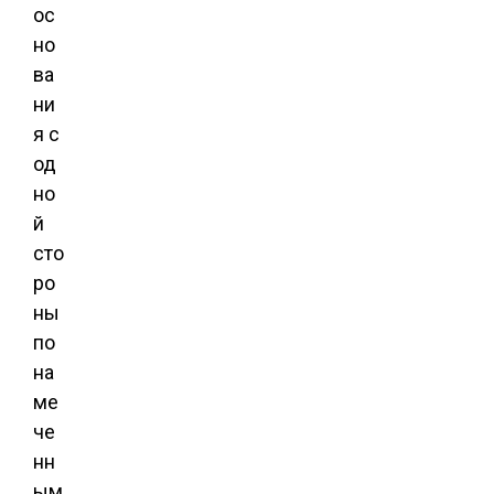
ос
но
ва
ни
я с
од
но
й
сто
ро
ны
по
на
ме
че
нн
ым