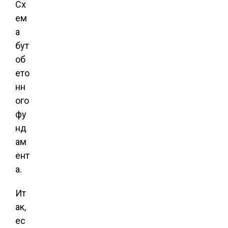
Сх
ем
а
бут
об
ето
нн
ого
фу
нд
ам
ент
а.
Ит
ак,
ес