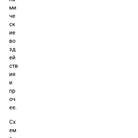
ми
че
ск
ие
во
зд
ей
ств
ия
и
пр
оч
ее.
Сх
ем