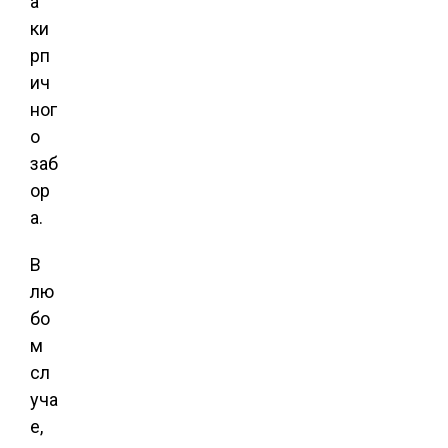
а
ки
рп
ич
ног
о
заб
ор
а.
В
лю
бо
м
сл
уча
е,