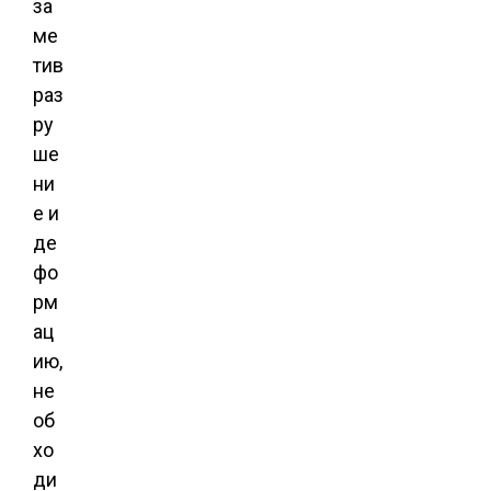
за
ме
тив
раз
ру
ше
ни
е и
де
фо
рм
ац
ию,
не
об
хо
ди