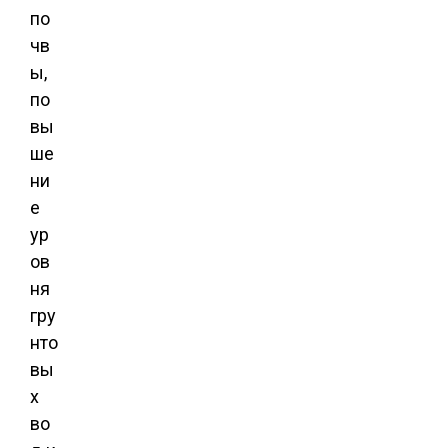
по
чв
ы,
по
вы
ше
ни
е
ур
ов
ня
гру
нто
вы
х
во