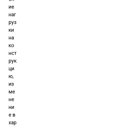
ие
наг
руз
ки
на
ко
нст
рук
ци
ю,
из
ме
не
ни
е в
хар