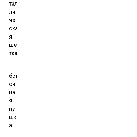
тал
ли
че
ска
я
ще
тка
.
бет
он
на
я
пу
шк
а.