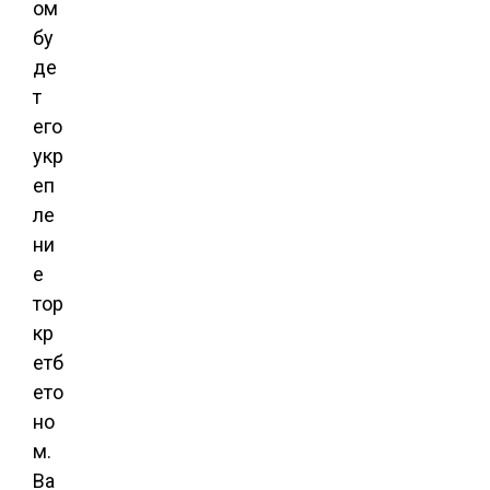
ом
бу
де
т
его
укр
еп
ле
ни
е
тор
кр
етб
ето
но
м.
Ва