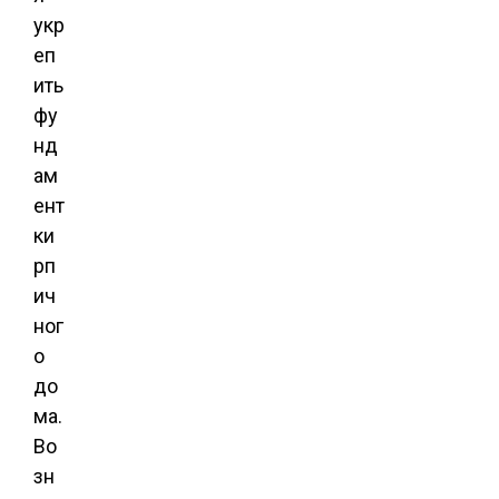
укр
еп
ить
фу
нд
ам
ент
ки
рп
ич
ног
о
до
ма.
Во
зн