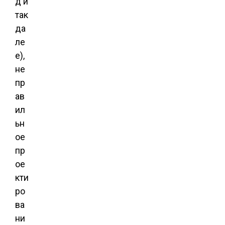
д и
так
да
ле
е),
не
пр
ав
ил
ьн
ое
пр
ое
кти
ро
ва
ни