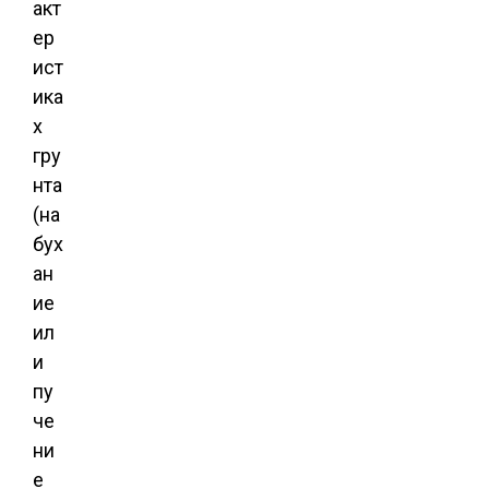
акт
ер
ист
ика
х
гру
нта
(на
бух
ан
ие
ил
и
пу
че
ни
е