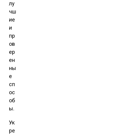
лу
чш
ие
и
пр
ов
ер
ен
ны
е
сп
ос
об
ы.
Ук
ре