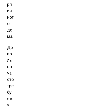
рп
ич
ног
о
до
ма.
До
во
ль
но
ча
сто
тре
бу
етс
я