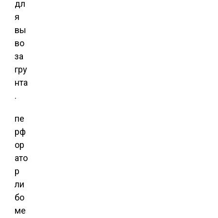
дл
я
вы
во
за
гру
нта
.
пе
рф
ор
ато
р
ли
бо
ме