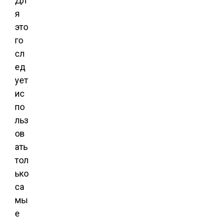
Дл
я
это
го
сл
ед
ует
ис
по
льз
ов
ать
тол
ько
са
мы
е