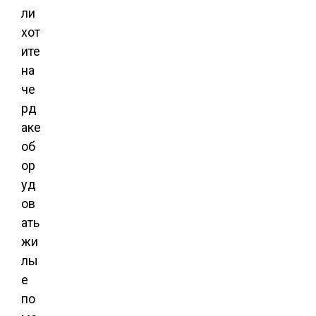
ли
хот
ите
на
че
рд
аке
об
ор
уд
ов
ать
жи
лы
е
по