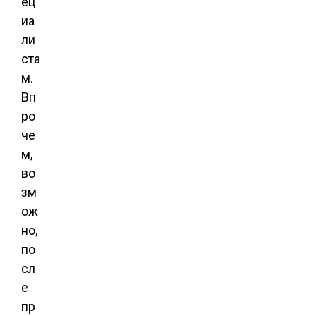
ец
иа
ли
ста
м.
Вп
ро
че
м,
во
зм
ож
но,
по
сл
е
пр