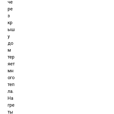
че
ре
з
кр
ыш
у
до
м
тер
яет
мн
ого
теп
ла.
На
гре
ты