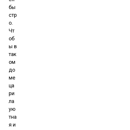
бы
стр
о.
Чт
об
ы в
так
ом
до
ме
ца
ри
ла
ую
тна
я и