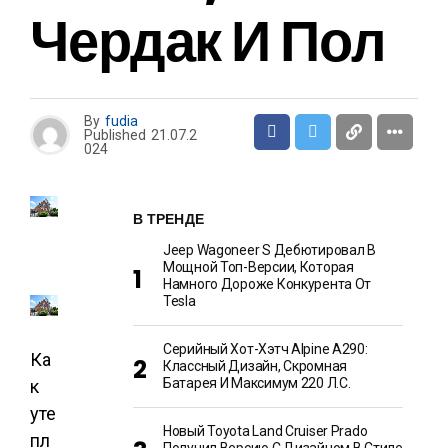
Чердак И Пол
By
fudia
Published
21.07.2
024
В ТРЕНДЕ
Jeep Wagoneer S Дебютировал В
Мощной Топ-Версии, Которая
Намного Дороже Конкурента От
Tesla
Серийный Хот-Хэтч Alpine A290:
Ка
Классный Дизайн, Скромная
Батарея И Максимум 220 Л.с.
к
уте
Новый Toyota Land Cruiser Prado
пл