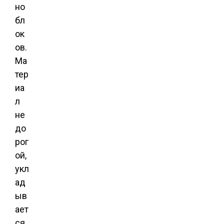
но
бл
ок
ов.
Ма
тер
иа
л
не
до
рог
ой,
укл
ад
ыв
ает
ся