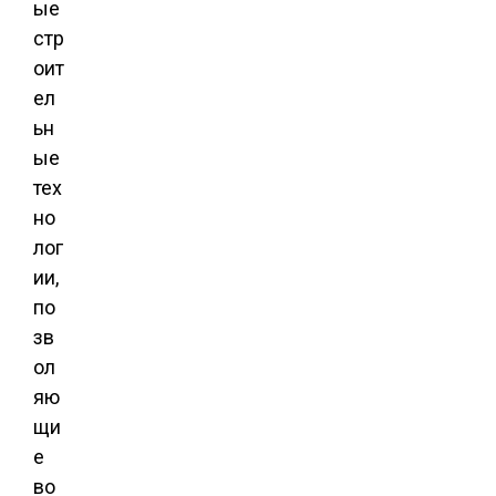
ые
стр
оит
ел
ьн
ые
тех
но
лог
ии,
по
зв
ол
яю
щи
е
во