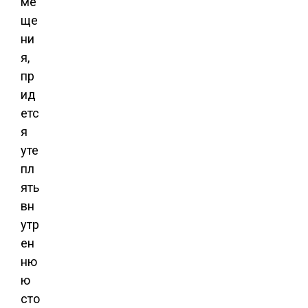
ме
ще
ни
я,
пр
ид
етс
я
уте
пл
ять
вн
утр
ен
ню
ю
сто