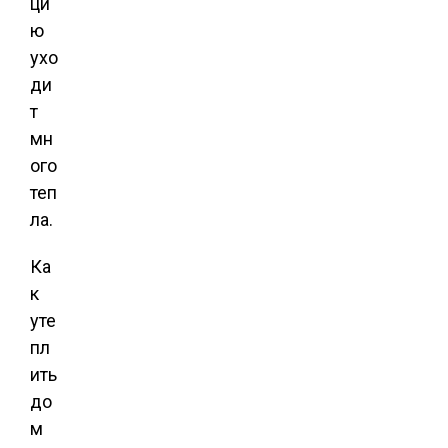
ци
ю
ухо
ди
т
мн
ого
теп
ла.
Ка
к
уте
пл
ить
до
м