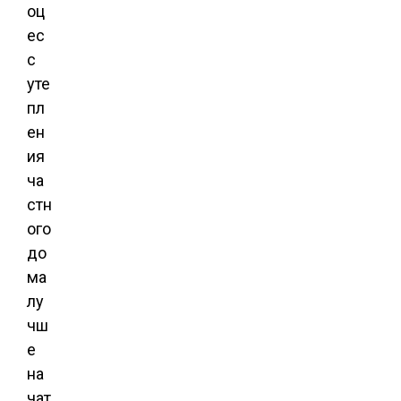
оц
ес
с
уте
пл
ен
ия
ча
стн
ого
до
ма
лу
чш
е
на
чат