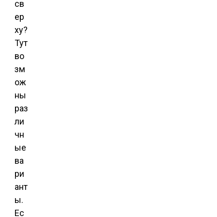
св
ер
ху?
Тут
во
зм
ож
ны
раз
ли
чн
ые
ва
ри
ант
ы.
Ес