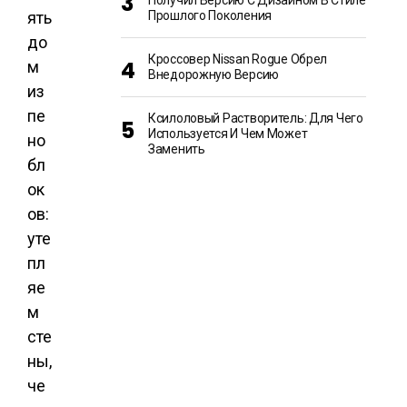
Получил Версию С Дизайном В Стиле
ять
Прошлого Поколения
до
Кроссовер Nissan Rogue Обрел
м
Внедорожную Версию
из
пе
Ксилоловый Растворитель: Для Чего
Используется И Чем Может
но
Заменить
бл
ок
ов:
уте
пл
яе
м
сте
ны,
че