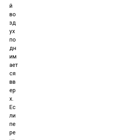
й
во
зд
ух
по
дн
им
ает
ся
вв
ер
х.
Ес
ли
пе
ре