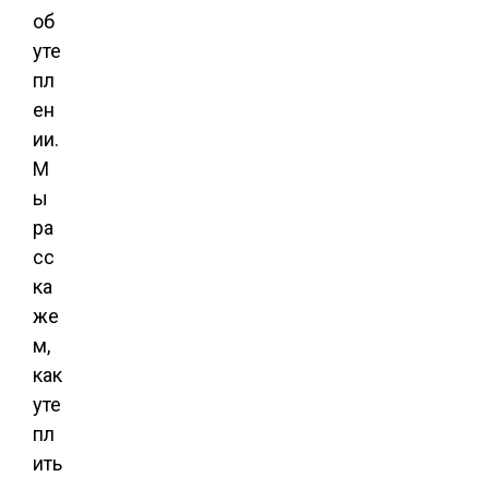
об
уте
пл
ен
ии.
М
ы
ра
сс
ка
же
м,
как
уте
пл
ить