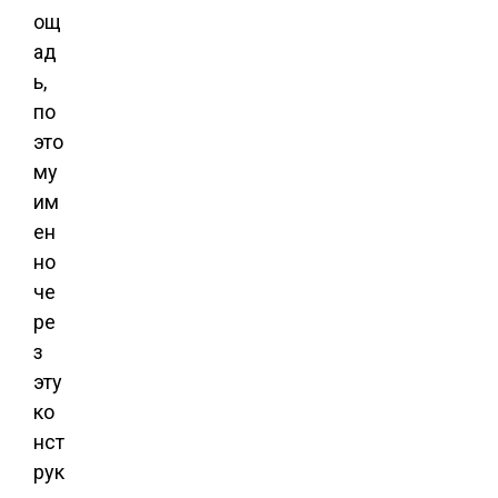
ощ
ад
ь,
по
это
му
им
ен
но
че
ре
з
эту
ко
нст
рук