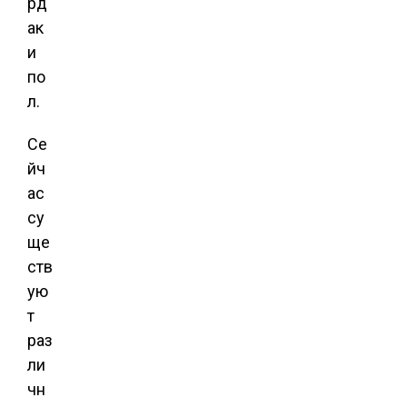
рд
ак
и
по
л.
Се
йч
ас
су
ще
ств
ую
т
раз
ли
чн