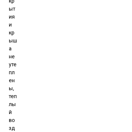
кр
ыт
ия
и
кр
ыш
а
не
уте
пл
ен
ы,
теп
лы
й
во
зд