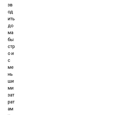
зв
од
ить
до
ма
бы
стр
о и
с
ме
нь
ши
ми
зат
рат
ам