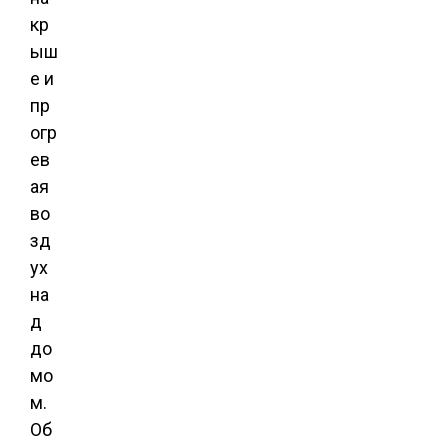
кр
ыш
е и
пр
огр
ев
ая
во
зд
ух
на
д
до
мо
м.
Об