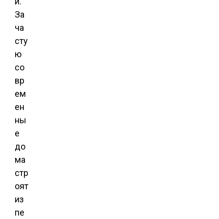
и.
За
ча
сту
ю
со
вр
ем
ен
ны
е
до
ма
стр
оят
из
пе