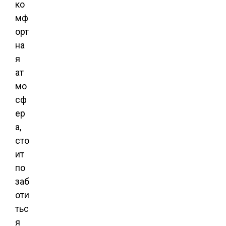
ко
мф
орт
на
я
ат
мо
сф
ер
а,
сто
ит
по
заб
оти
тьс
я