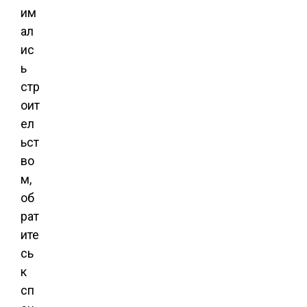
им
ал
ис
ь
стр
оит
ел
ьст
во
м,
об
рат
ите
сь
к
сп