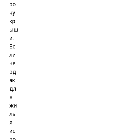
ро
ну
кр
ыш
и.
Ес
ли
че
рд
ак
дл
я
жи
ль
я
ис
по