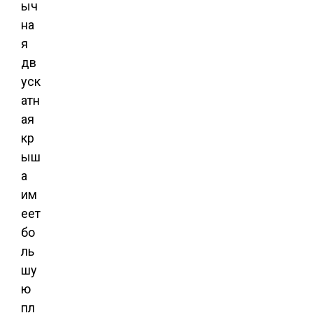
ыч
на
я
дв
уск
атн
ая
кр
ыш
а
им
еет
бо
ль
шу
ю
пл