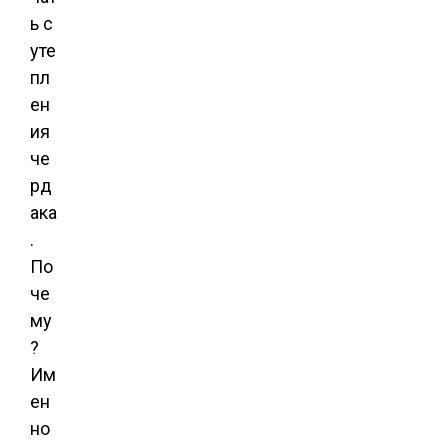
ь с
уте
пл
ен
ия
че
рд
ака
.
По
че
му
?
Им
ен
но