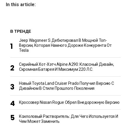
In this article:
В ТРЕНДЕ
Jeep Wagoneer S Дебютировал В Мощной Топ-
Версии, Которая Намного Дороже Конкурента От
Tesla
Серийный Хот-Хэтч Alpine A290: Классный Дизайн,
Скромная Батарея И Максимум 220 Л.с.
Новый Toyota Land Cruiser Prado Получил Версию С
Дизайном В Стиле Прошлого Поколения
Кроссовер Nissan Rogue Обрел Внедорожную Версию
Ксилоловый Растворитель: Для Чего Используется И
Чем Может Заменить