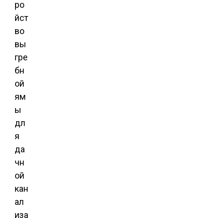
ро
йст
во
вы
гре
бн
ой
ям
ы
дл
я
да
чн
ой
кан
ал
иза