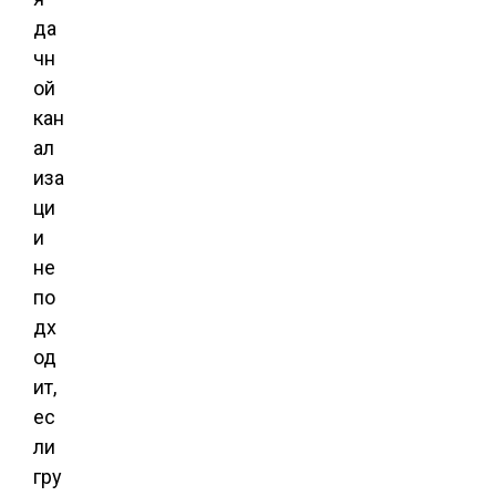
да
чн
ой
кан
ал
иза
ци
и
не
по
дх
од
ит,
ес
ли
гру