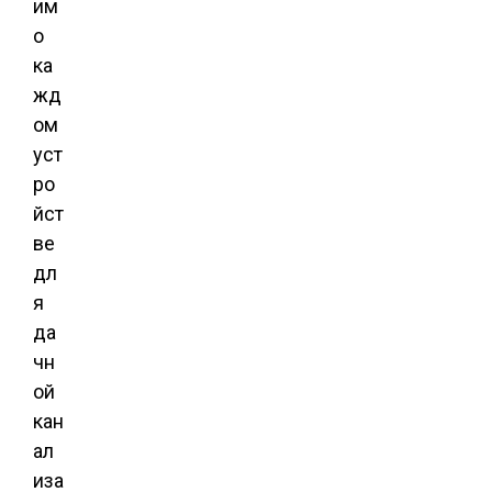
им
о
ка
жд
ом
уст
ро
йст
ве
дл
я
да
чн
ой
кан
ал
иза