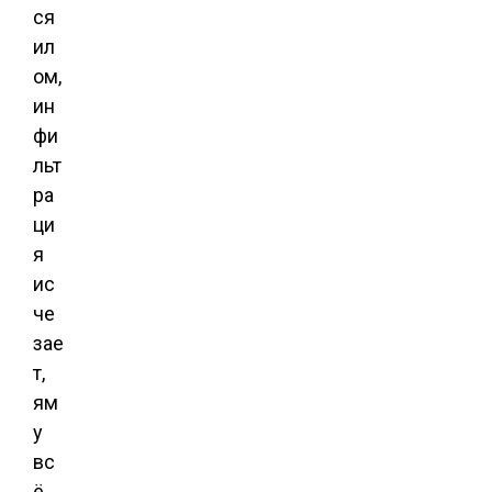
ся
ил
ом,
ин
фи
льт
ра
ци
я
ис
че
зае
т,
ям
у
вс
ё