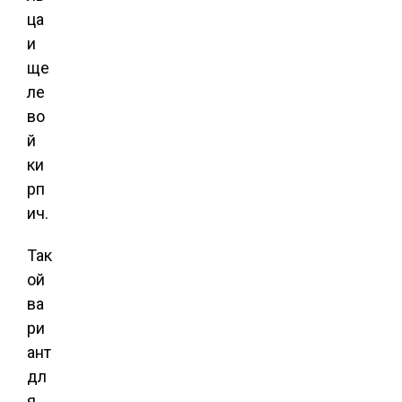
ца
и
ще
ле
во
й
ки
рп
ич.
Так
ой
ва
ри
ант
дл
я