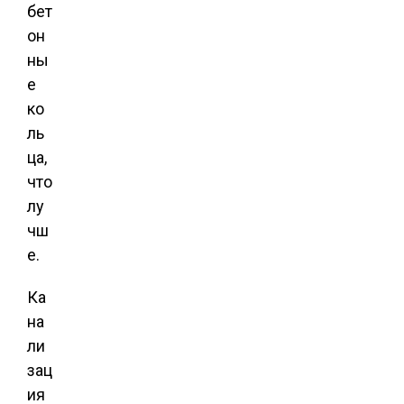
бет
он
ны
е
ко
ль
ца,
что
лу
чш
е.
Ка
на
ли
зац
ия