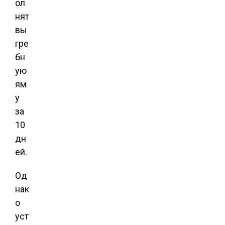
ол
нят
вы
гре
бн
ую
ям
у
за
10
дн
ей.
Од
нак
о
уст