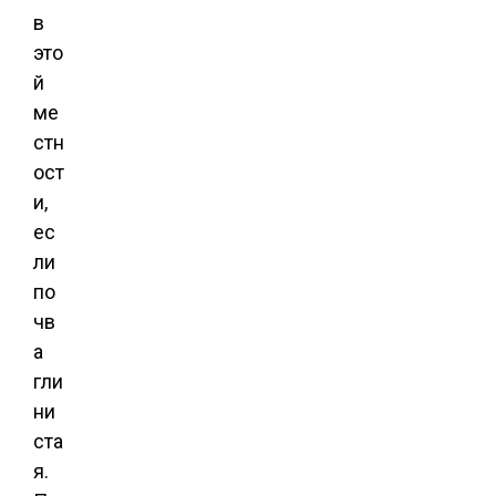
в
это
й
ме
стн
ост
и,
ес
ли
по
чв
а
гли
ни
ста
я.