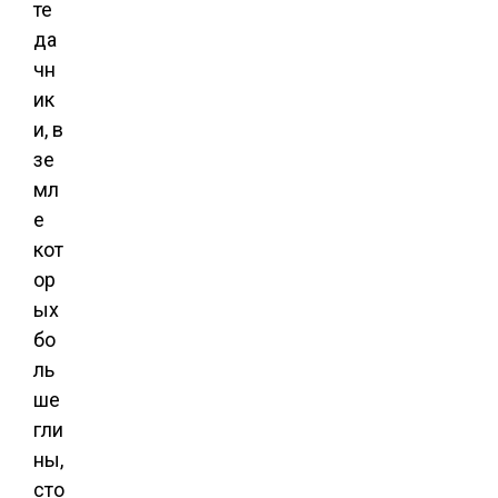
те
да
чн
ик
и, в
зе
мл
е
кот
ор
ых
бо
ль
ше
гли
ны,
сто