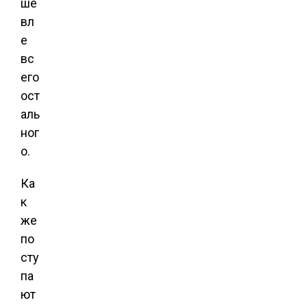
ше
вл
е
вс
его
ост
аль
ног
о.
Ка
к
же
по
сту
па
ют