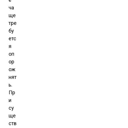
ча
ще
тре
бу
етс
я
оп
ор
ож
нят
ь.
Пр
и
су
ще
ств