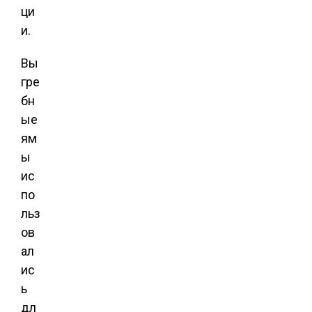
ци
и.
Вы
гре
бн
ые
ям
ы
ис
по
льз
ов
ал
ис
ь
дл