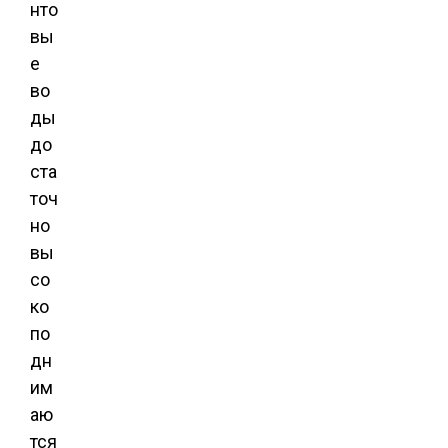
нто
вы
е
во
ды
до
ста
точ
но
вы
со
ко
по
дн
им
аю
тся