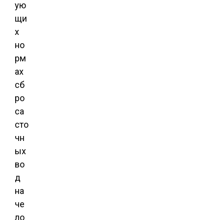
ую
щи
х
но
рм
ах
сб
ро
са
сто
чн
ых
во
д
на
че
ло