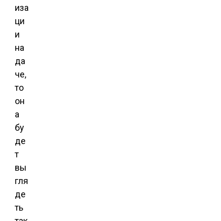
иза
ци
и
на
да
че,
то
он
а
бу
де
т
вы
гля
де
ть
так