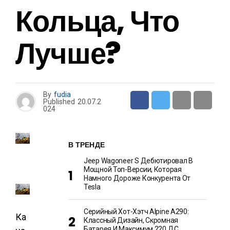
Кольца, Что
Лучше?
By
fudia
Published
20.07.2
024
В ТРЕНДЕ
Jeep Wagoneer S Дебютировал В
Мощной Топ-Версии, Которая
Намного Дороже Конкурента От
Tesla
Серийный Хот-Хэтч Alpine A290:
Ка
Классный Дизайн, Скромная
Батарея И Максимум 220 Л.с.