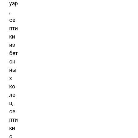
уар
,
се
пти
ки
из
бет
он
ны
х
ко
ле
ц,
се
пти
ки
с