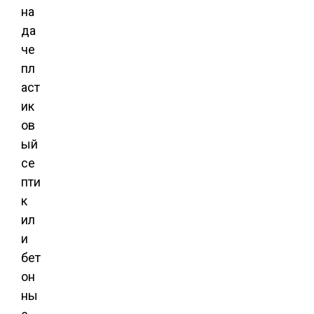
на
да
че
пл
аст
ик
ов
ый
се
пти
к
ил
и
бет
он
ны