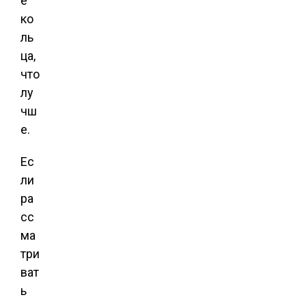
е
ко
ль
ца,
что
лу
чш
е.
Ес
ли
ра
сс
ма
три
ват
ь