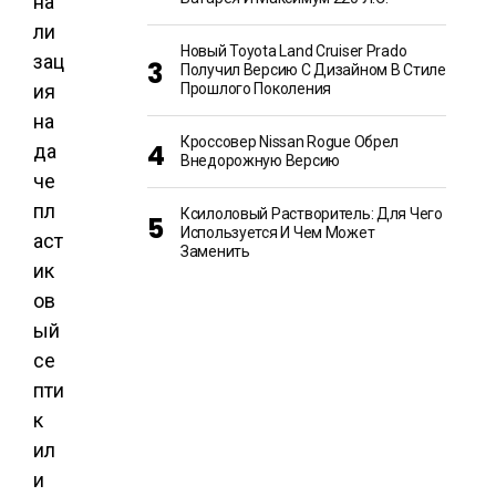
на
ли
Новый Toyota Land Cruiser Prado
зац
Получил Версию С Дизайном В Стиле
ия
Прошлого Поколения
на
Кроссовер Nissan Rogue Обрел
да
Внедорожную Версию
че
пл
Ксилоловый Растворитель: Для Чего
Используется И Чем Может
аст
Заменить
ик
ов
ый
се
пти
к
ил
и