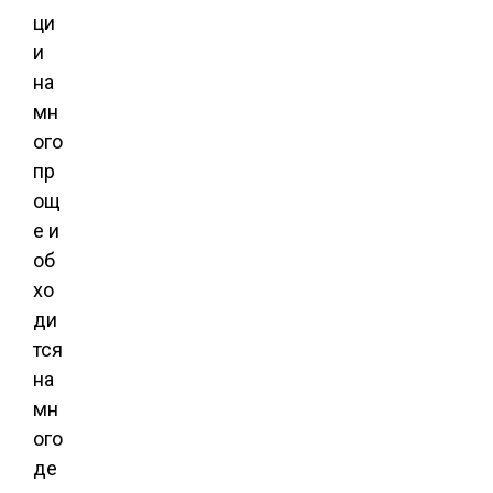
ци
и
на
мн
ого
пр
ощ
е и
об
хо
ди
тся
на
мн
ого
де