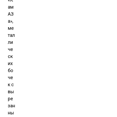
ам
АЗ
а»,
ме
тал
ли
че
ск
их
бо
че
к с
вы
ре
зан
ны