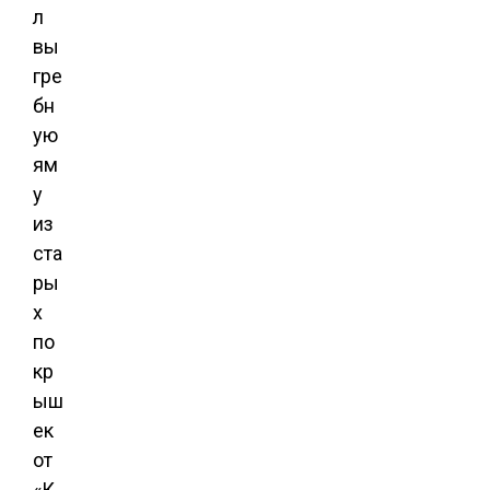
л
вы
гре
бн
ую
ям
у
из
ста
ры
х
по
кр
ыш
ек
от
«К