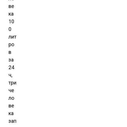
ве
ка
10
0
лит
ро
в
за
24
ч,
три
че
ло
ве
ка
зап