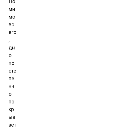
По
ми
мо
вс
его
,
дн
о
по
сте
пе
нн
о
по
кр
ыв
ает