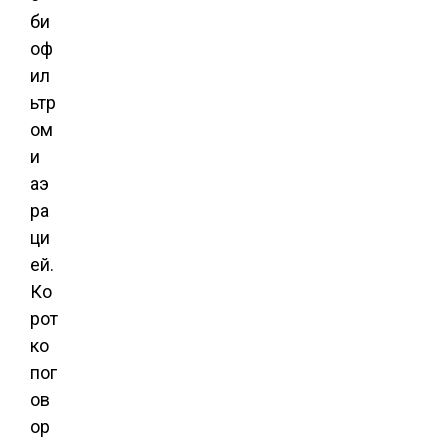
би
оф
ил
ьтр
ом
и
аэ
ра
ци
ей.
Ко
рот
ко
пог
ов
ор