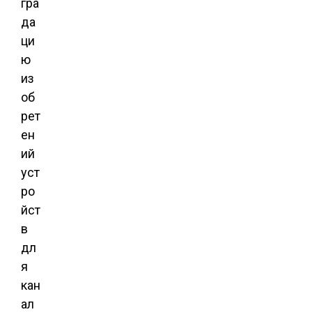
гра
да
ци
ю
из
об
рет
ен
ий
уст
ро
йст
в
дл
я
кан
ал