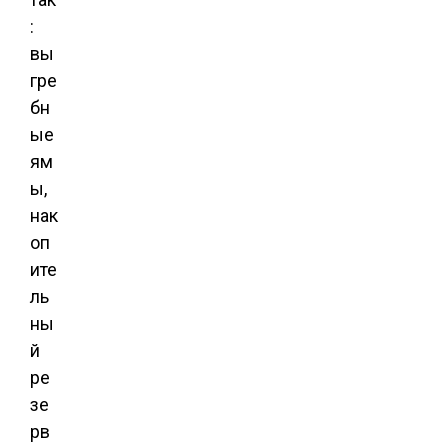
:
вы
гре
бн
ые
ям
ы,
нак
оп
ите
ль
ны
й
ре
зе
рв