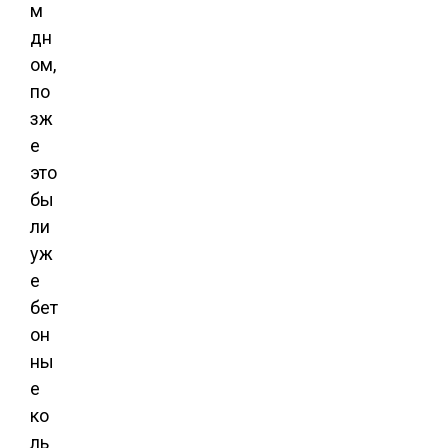
м
дн
ом,
по
зж
е
это
бы
ли
уж
е
бет
он
ны
е
ко
ль