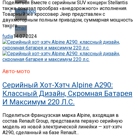
Поделиться Вместе с серийным SUV концерн Stellantis
также показал прообраз «внедорожного» исполнения.
Whatsapp
Товарный же кроссовер Jeep представлен с
двухмоторным полным приводом, суммарная мощность
такого...
Email
fudia
14.07.2024
Авто-мото
Серийный Хот-Хэтч Alpine A290:
Классный Дизайн, Скромная Батарея
И Максимум 220 Л.с.
Поделиться Французская марка Alpine, входящая в
состав Renault Group, представила первую серийную
модель из новой электрической линейки — хот-хэтч
A290, сделанный на базе Renault...