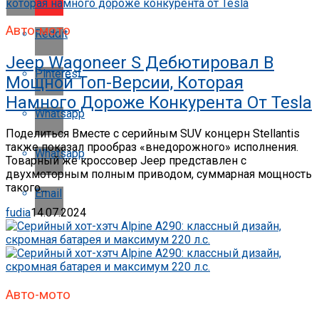
Авто-мото
Reddit
Jeep Wagoneer S Дебютировал В
Pinterest
Мощной Топ-Версии, Которая
Намного Дороже Конкурента От Tesla
Whatsapp
Поделиться Вместе с серийным SUV концерн Stellantis
также показал прообраз «внедорожного» исполнения.
Whatsapp
Товарный же кроссовер Jeep представлен с
двухмоторным полным приводом, суммарная мощность
такого...
Email
fudia
14.07.2024
Авто-мото