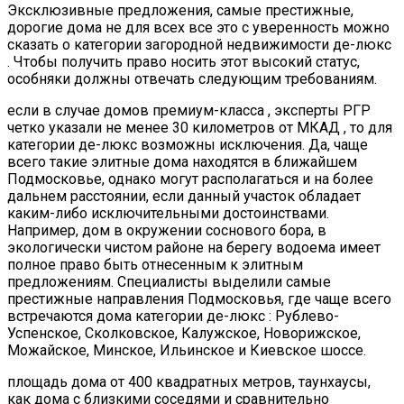
Эксклюзивные предложения, самые престижные,
дорогие дома не для всех все это с уверенность можно
сказать о категории загородной недвижимости де-люкс
. Чтобы получить право носить этот высокий статус,
особняки должны отвечать следующим требованиям.
если в случае домов премиум-класса , эксперты РГР
четко указали не менее 30 километров от МКАД , то для
категории де-люкс возможны исключения. Да, чаще
всего такие элитные дома находятся в ближайшем
Подмосковье, однако могут располагаться и на более
дальнем расстоянии, если данный участок обладает
каким-либо исключительными достоинствами.
Например, дом в окружении соснового бора, в
экологически чистом районе на берегу водоема имеет
полное право быть отнесенным к элитным
предложениям. Специалисты выделили самые
престижные направления Подмосковья, где чаще всего
встречаются дома категории де-люкс : Рублево-
Успенское, Сколковское, Калужское, Новорижское,
Можайское, Минское, Ильинское и Киевское шоссе.
площадь дома от 400 квадратных метров, таунхаусы,
как дома с близкими соседями и сравнительно