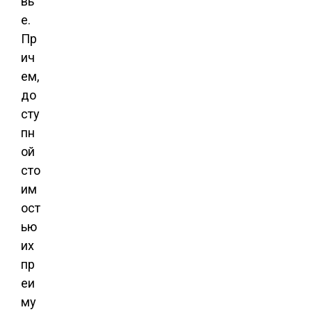
вь
е.
Пр
ич
ем,
до
сту
пн
ой
сто
им
ост
ью
их
пр
еи
му