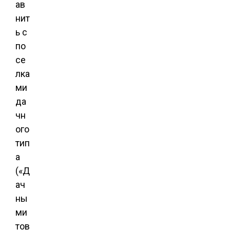
ав
нит
ь с
по
се
лка
ми
да
чн
ого
тип
а
(«Д
ач
ны
ми
тов