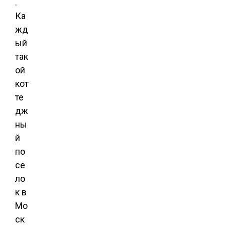
.
Ка
жд
ый
так
ой
кот
те
дж
ны
й
по
се
ло
к в
Мо
ск