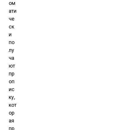
ом
ати
че
ск
и
по
лу
ча
ют
пр
оп
ис
ку,
кот
ор
ая
пр