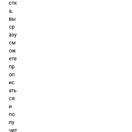
стк
а,
вы
ср
азу
см
ож
ете
пр
оп
ис
ать
ся
и
по
лу
чит