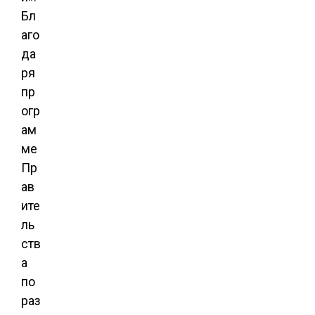
Бл
аго
да
ря
пр
огр
ам
ме
Пр
ав
ите
ль
ств
а
по
раз