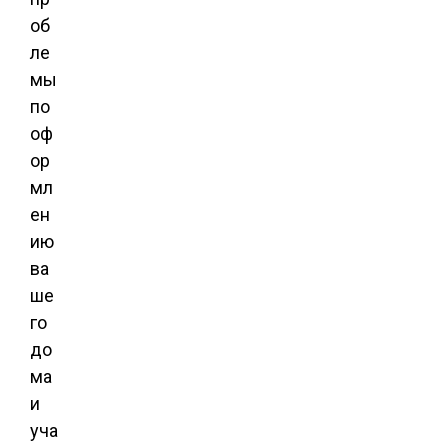
об
ле
мы
по
оф
ор
мл
ен
ию
ва
ше
го
до
ма
и
уча