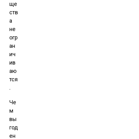
ще
ств
а
не
огр
ан
ич
ив
аю
тся
.
Че
м
вы
год
ен