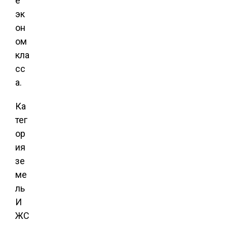
е
эк
он
ом
кла
сс
а.
Ка
тег
ор
ия
зе
ме
ль
И
ЖС