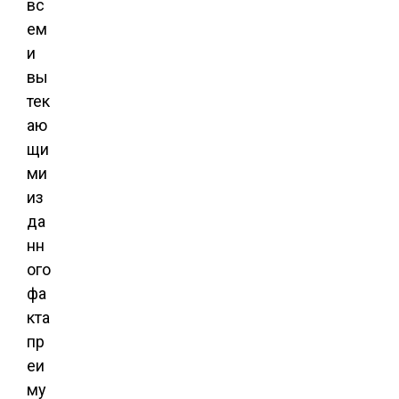
вс
ем
и
вы
тек
аю
щи
ми
из
да
нн
ого
фа
кта
пр
еи
му