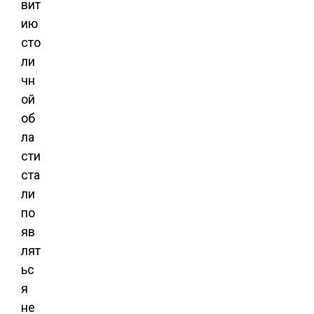
вит
ию
сто
ли
чн
ой
об
ла
сти
ста
ли
по
яв
лят
ьс
я
не