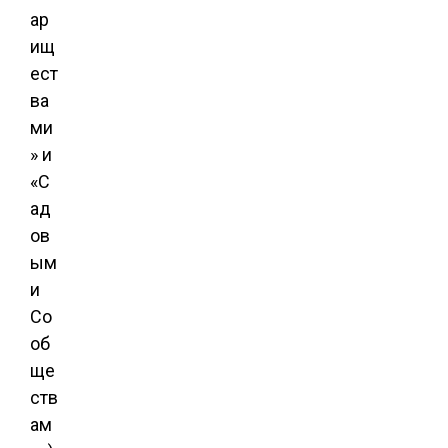
ар
ищ
ест
ва
ми
» и
«С
ад
ов
ым
и
Со
об
ще
ств
ам