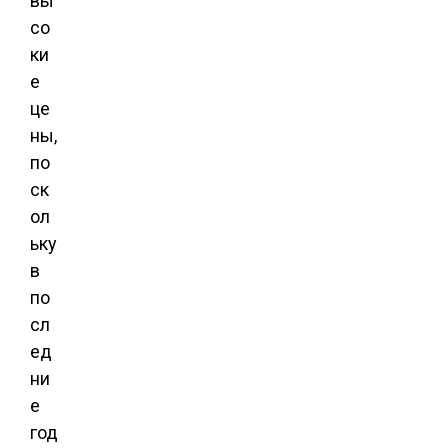
вы
со
ки
е
це
ны,
по
ск
ол
ьку
в
по
сл
ед
ни
е
год