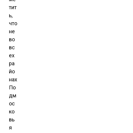
тит
ь,
что
не
во
вс
ех
ра
йо
нах
По
дм
ос
ко
вь
я