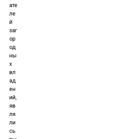
ате
ле
й
заг
ор
од
ны
х
вл
ад
ен
ий,
яв
ля
ли
сь