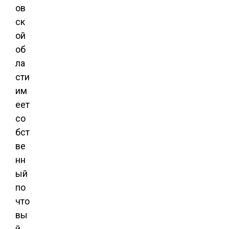
ов
ск
ой
об
ла
сти
им
еет
со
бст
ве
нн
ый
по
что
вы
й