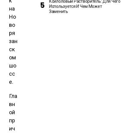
к
Ксилоловый Растворитель: Для Чего
Используется И Чем Может
на
Заменить
Но
во
ря
зан
ск
ом
шо
сс
е.
Гла
вн
ой
пр
ич