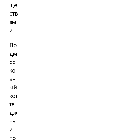
ще
ств
ам
и.
По
дм
ос
ко
вн
ый
кот
те
дж
ны
й
по