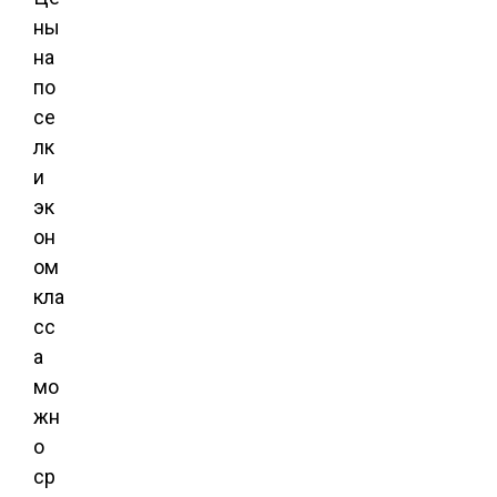
ны
на
по
се
лк
и
эк
он
ом
кла
сс
а
мо
жн
о
ср