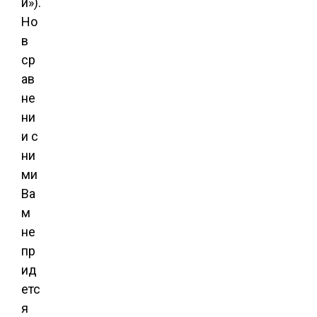
и»).
Но
в
ср
ав
не
ни
и с
ни
ми
Ва
м
не
пр
ид
етс
я