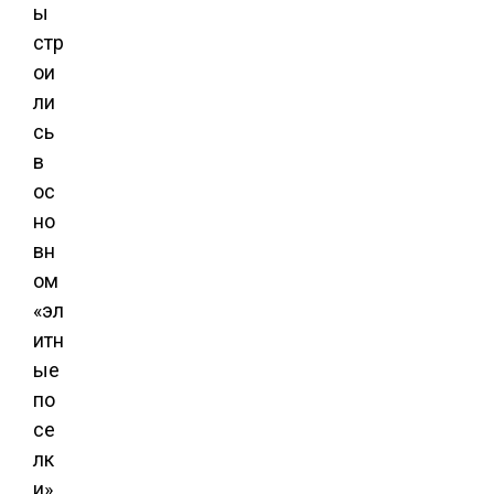
ы
стр
ои
ли
сь
в
ос
но
вн
ом
«эл
итн
ые
по
се
лк
и».