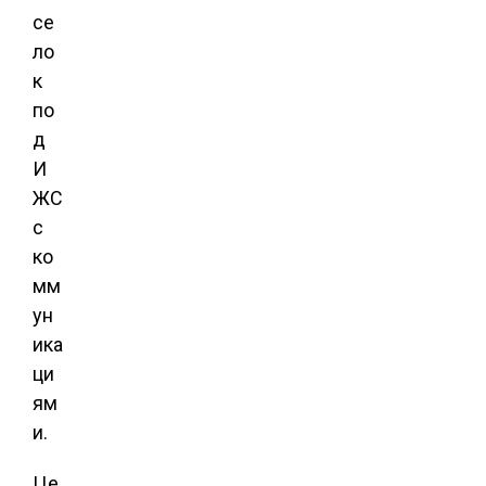
се
ло
к
по
д
И
ЖС
с
ко
мм
ун
ика
ци
ям
и.
Це