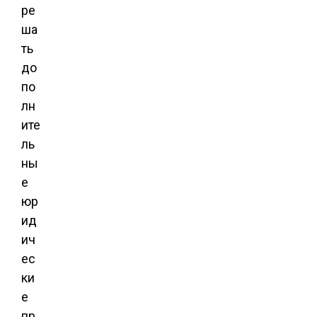
ре
ша
ть
до
по
лн
ите
ль
ны
е
юр
ид
ич
ес
ки
е
пр