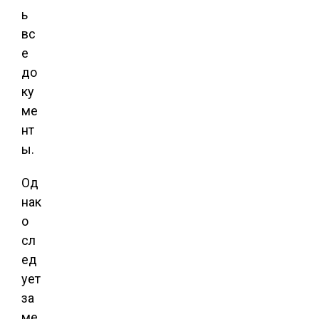
ь
вс
е
до
ку
ме
нт
ы.
Од
нак
о
сл
ед
ует
за
ме