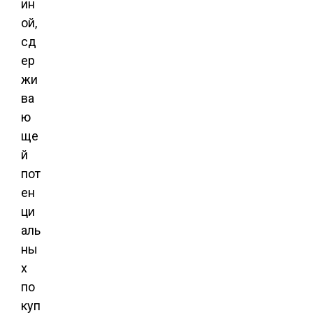
ин
ой,
сд
ер
жи
ва
ю
ще
й
пот
ен
ци
аль
ны
х
по
куп