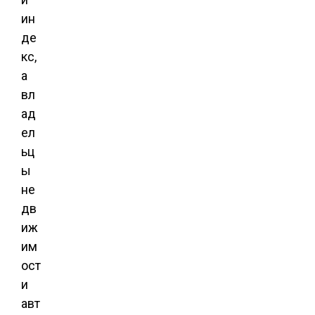
ин
де
кс,
а
вл
ад
ел
ьц
ы
не
дв
иж
им
ост
и
авт