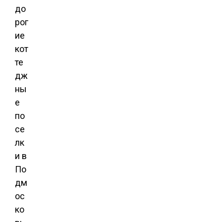
до
рог
ие
кот
те
дж
ны
е
по
се
лк
и в
По
дм
ос
ко