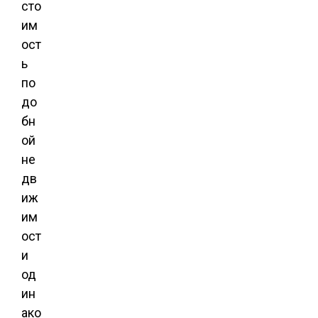
сто
им
ост
ь
по
до
бн
ой
не
дв
иж
им
ост
и
од
ин
ако