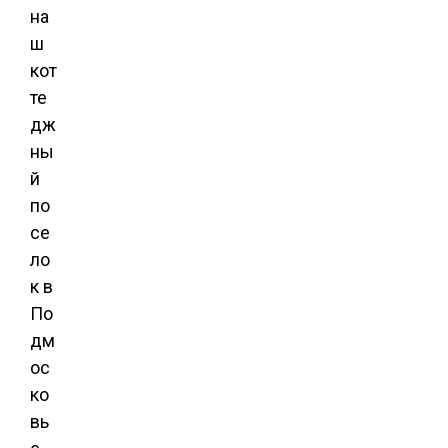
на
ш
кот
те
дж
ны
й
по
се
ло
к в
По
дм
ос
ко
вь