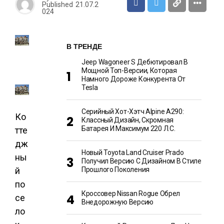
Published
21.07.2
024
В ТРЕНДЕ
Jeep Wagoneer S Дебютировал В
Мощной Топ-Версии, Которая
Намного Дороже Конкурента От
Tesla
Серийный Хот-Хэтч Alpine A290:
Ко
Классный Дизайн, Скромная
Батарея И Максимум 220 Л.с.
тте
дж
Новый Toyota Land Cruiser Prado
ны
Получил Версию С Дизайном В Стиле
й
Прошлого Поколения
по
Кроссовер Nissan Rogue Обрел
се
Внедорожную Версию
ло