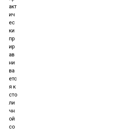
акт
ич
ес
ки
пр
ир
ав
ни
ва
етс
я к
сто
ли
чн
ой
со