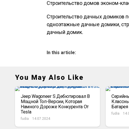
Строительство домов эконом-кла
Строительство дачных домиков п
одноэтажные дачные домики, ст
дачный домик.
In this article:
You May Also Like
Jeep Wagoneer S Дебютировал В
Серийный
Мощной Топ-Версии, Которая
Классны
Намного Дороже Конкурента От
Батарея
Tesla
fudia
14.
fudia
14.07.2024