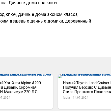
сса. Дачные дома под ключ.
од ключ, дачные дома эконом класса,
роим дешевые дачные домики, деревянный
 Хот-Хэтч Alpine A290:
Новый Toyota Land Cruiser 
й Дизайн, Скромная
Получил Версию С Дизайн
 И Максимум 220 Л.с.
Стиле Прошлого Поколен
07.2024
fudia
14.07.2024