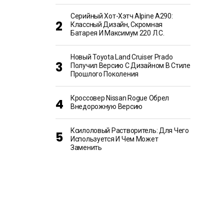
Серийный Хот-Хэтч Alpine A290:
Классный Дизайн, Скромная
Батарея И Максимум 220 Л.с.
Новый Toyota Land Cruiser Prado
Получил Версию С Дизайном В Стиле
Прошлого Поколения
Кроссовер Nissan Rogue Обрел
Внедорожную Версию
Ксилоловый Растворитель: Для Чего
Используется И Чем Может
Заменить