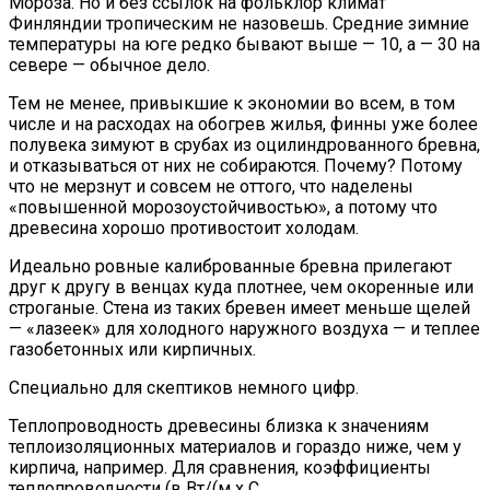
Мороза. Но и без ссылок на фольклор климат
Финляндии тропическим не назовешь. Средние зимние
температуры на юге редко бывают выше — 10, а — 30 на
севере — обычное дело.
Тем не менее, привыкшие к экономии во всем, в том
числе и на расходах на обогрев жилья, финны уже более
полувека зимуют в срубах из оцилиндрованного бревна,
и отказываться от них не собираются. Почему? Потому
что не мерзнут и совсем не оттого, что наделены
«повышенной морозоустойчивостью», а потому что
древесина хорошо противостоит холодам.
Идеально ровные калиброванные бревна прилегают
друг к другу в венцах куда плотнее, чем окоренные или
строганые. Стена из таких бревен имеет меньше щелей
— «лазеек» для холодного наружного воздуха — и теплее
газобетонных или кирпичных.
Специально для скептиков немного цифр.
Теплопроводность древесины близка к значениям
теплоизоляционных материалов и гораздо ниже, чем у
кирпича, например. Для сравнения, коэффициенты
теплопроводности (в Вт/(м х С.