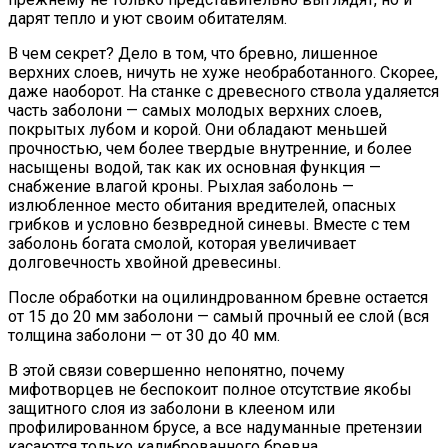
дарят тепло и уют своим обитателям.
В чем секрет? Дело в том, что бревно, лишенное
верхних слоев, ничуть не хуже необработанного. Скорее,
даже наоборот. На станке с древесного ствола удаляется
часть заболони — самых молодых верхних слоев,
покрытых лубом и корой. Они обладают меньшей
прочностью, чем более твердые внутренние, и более
насыщены водой, так как их основная функция —
снабжение влагой кроны. Рыхлая заболонь —
излюбленное место обитания вредителей, опасных
грибков и условно безвредной синевы. Вместе с тем
заболонь богата смолой, которая увеличивает
долговечность хвойной древесины.
После обработки на оцилиндрованном бревне остается
от 15 до 20 мм заболони — самый прочный ее слой (вся
толщина заболони — от 30 до 40 мм.
В этой связи совершенно непонятно, почему
мифотворцев не беспокоит полное отсутствие якобы
защитного слоя из заболони в клееном или
профилированном брусе, а все надуманные претензии
касаются только калиброванного бревна.