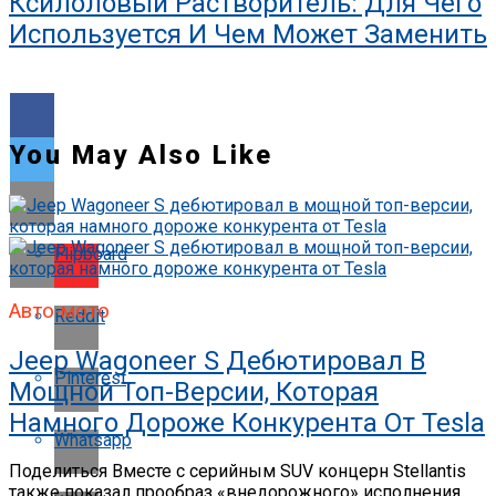
Ксилоловый Растворитель: Для Чего
Используется И Чем Может Заменить
You May Also Like
Flipboard
Авто-мото
Reddit
Jeep Wagoneer S Дебютировал В
Pinterest
Мощной Топ-Версии, Которая
Намного Дороже Конкурента От Tesla
Whatsapp
Поделиться Вместе с серийным SUV концерн Stellantis
также показал прообраз «внедорожного» исполнения.