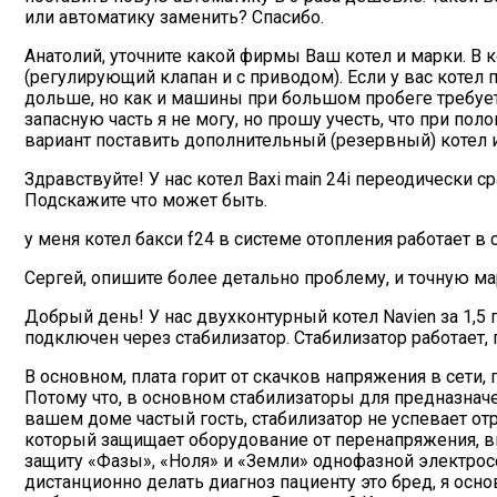
или автоматику заменить? Спасибо.
Анатолий, уточните какой фирмы Ваш котел и марки. В 
(регулирующий клапан и с приводом). Если у вас котел 
дольше, но как и машины при большом пробеге требует
запасную часть я не могу, но прошу учесть, что при п
вариант поставить дополнительный (резервный) котел 
Здравствуйте! У нас котел Baxi main 24i переодически 
Подскажите что может быть.
у меня котел бакси f24 в системе отопления работает в
Сергей, опишите более детально проблему, и точную ма
Добрый день! У нас двухконтурный котел Navien за 1,5 
подключен через стабилизатор. Стабилизатор работает, 
В основном, плата горит от скачков напряжения в сети
Потому что, в основном стабилизаторы для предназнач
вашем доме частый гость, стабилизатор не успевает от
который защищает оборудование от перенапряжения, в
защиту «Фазы», «Ноля» и «Земли» однофазной электрос
дистанционно делать диагноз пациенту это бред, я ос