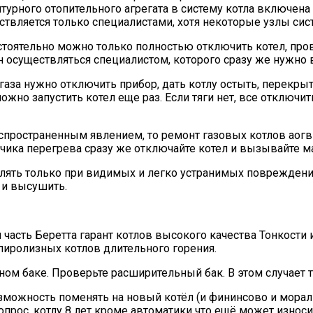
нтурного отопительного агрегата в систему котла включе
твляется только специалистами, хотя некоторые узлы сис
стоятельно можно только полностью отключить котел, про
н осуществляться специалистом, которого сразу же нужно 
газа нужно отключить прибор, дать котлу остыть, перекры
ожно запустить котел еще раз. Если тяги нет, все отключит
распространенным явлением, то ремонт газовых котлов аог
чика перегрева сразу же отключайте котел и вызывайте м
ять только при видимых и легко устранимых повреждениях,
 и высушить.
 часть Беретта гарант котлов высокого качества Тонкости
пиролизных котлов длительного горения.
ном баке. Проверьте расширительный бак. В этом случает т
озможность поменять на новый котёл (и фининсово и морал
прос, котлу 8 лет кроме автоматики что ещё может износит