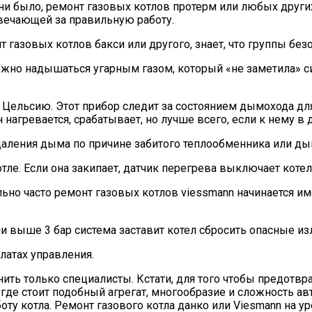
 ни было, ремонт газовых котлов протерм или любых други
отвечающей за правильную работу.
газовых котлов бакси или другого, знает, что группы без
ожно надышаться угарным газом, который «не заметила» с
по Цельсию. Этот прибор следит за состоянием дымохода для
нагревается, срабатывает, но лучше всего, если к нему в
удаления дыма по причине забитого теплообменника или ды
тле. Если она закипает, датчик перегрева выключает котел
ьно часто ремонт газовых котлов viessmann начинается име
и выше 3 бар система заставит котел сбросить опасные из
латах управления.
ть только специалисты. Кстати, для того чтобы предотвр
 где стоит подобный агрегат, многообразие и сложность а
оту котла. Ремонт газового котла данко или Viesmann на 