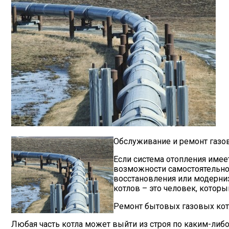
Обслуживание и ремонт газов
Если система отопления имеет
возможности самостоятельно
восстановления или модерниз
котлов – это человек, которы
Ремонт бытовых газовых котло
Любая часть котла может выйти из строя по каким-либ