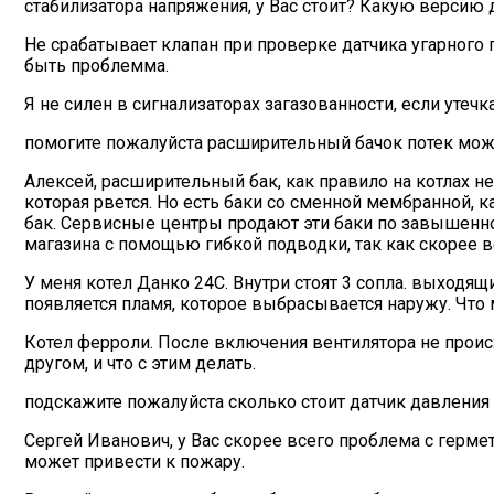
стабилизатора напряжения, у Вас стоит? Какую версию 
Не срабатывает клапан при проверке датчика угарного г
быть проблемма.
Я не силен в сигнализаторах загазованности, если утечк
помогите пожалуйста расширительный бачок потек можн
Алексей, расширительный бак, как правило на котлах н
которая рвется. Но есть баки со сменной мембранной, к
бак. Сервисные центры продают эти баки по завышенной 
магазина с помощью гибкой подводки, так как скорее в
У меня котел Данко 24С. Внутри стоят 3 сопла. выходящ
появляется пламя, которое выбрасывается наружу. Что
Котел ферроли. После включения вентилятора не происх
другом, и что с этим делать.
подскажите пожалуйста сколько стоит датчик давления н
Сергей Иванович, у Вас скорее всего проблема с герме
может привести к пожару.