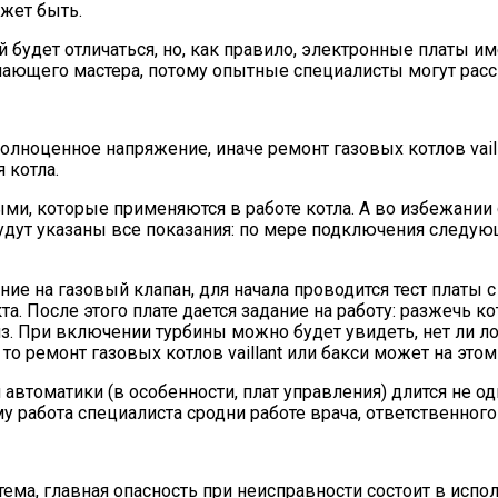
ожет быть.
 будет отличаться, но, как правило, электронные платы и
ающего мастера, потому опытные специалисты могут расск
полноценное напряжение, иначе ремонт газовых котлов vail
 котла.
и, которые применяются в работе котла. А во избежании 
будут указаны все показания: по мере подключения следую
ние на газовый клапан, для начала проводится тест платы 
а. После этого плате дается задание на работу: разжечь к
из. При включении турбины можно будет увидеть, нет ли 
 то ремонт газовых котлов vaillant или бакси может на этом
автоматики (в особенности, плат управления) длится не о
у работа специалиста сродни работе врача, ответственного
ма, главная опасность при неисправности состоит в испол