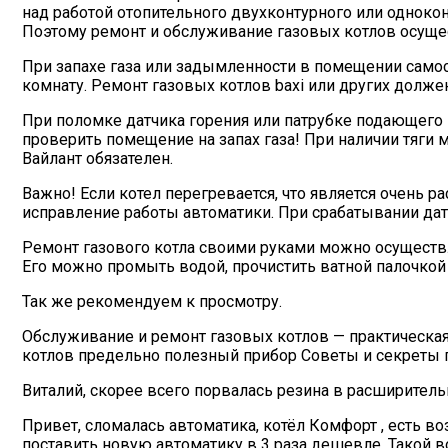
над работой отопительного двухконтурного или одноко
Поэтому ремонт и обслуживание газовых котлов осущес
При запахе газа или задымленности в помещении само
комнату. Ремонт газовых котлов baxi или других долже
При поломке датчика горения или патрубке подающего 
проверить помещение на запах газа! При наличии тяги м
Вайлант обязателен.
Важно! Если котел перегревается, что является очень 
исправление работы автоматики. При срабатывании дат
Ремонт газового котла своими руками можно осуществл
Его можно промыть водой, прочистить ватной палочкой
Так же рекомендуем к просмотру.
Обслуживание и ремонт газовых котлов — практическая
котлов предельно полезный прибор Советы и секреты 
Виталий, скорее всего порвалась резина в расширитель
Привет, сломалась автоматика, котёл Комфорт , есть в
поставить новую автоматику в 3 раза дешевле. Такой во