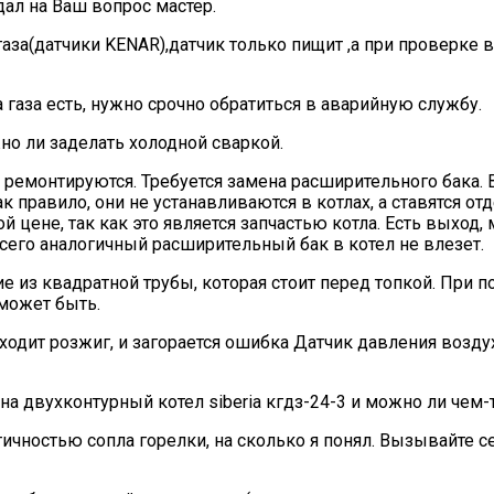
дал на Ваш вопрос мастер.
аза(датчики KENAR),датчик только пищит ,а при проверке в
а газа есть, нужно срочно обратиться в аварийную службу.
о ли заделать холодной сваркой.
е ремонтируются. Требуется замена расширительного бака.
ак правило, они не устанавливаются в котлах, а ставятся 
цене, так как это является запчастью котла. Есть выход, 
сего аналогичный расширительный бак в котел не влезет.
ие из квадратной трубы, которая стоит перед топкой. При 
 может быть.
одит розжиг, и загорается ошибка Датчик давления воздух
а двухконтурный котел siberia кгдз-24-3 и можно ли чем-
тичностью сопла горелки, на сколько я понял. Вызывайте 