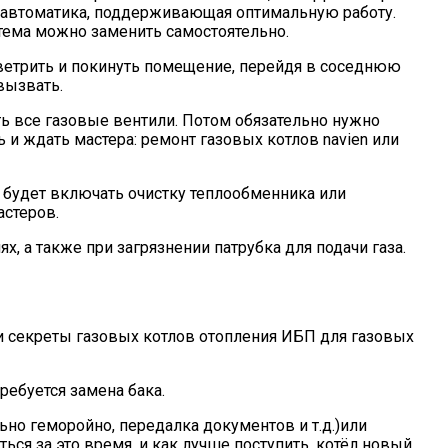
на автоматика, поддерживающая оптимальную работу.
тема можно заменить самостоятельно.
ветрить и покинуть помещение, перейдя в соседнюю
вызвать.
ть все газовые вентили. Потом обязательно нужно
ь и ждать мастера: ремонт газовых котлов navien или
в будет включать очистку теплообменника или
астеров.
 а также при загрязнении патрубка для подачи газа.
 и секреты газовых котлов отопления ИБП для газовых
ребуется замена бака.
ьно геморойно, передалка документов и т.д.)или
ься за это время, и как лучше поступить, котёл новый