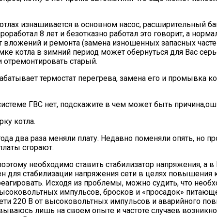
котлах изнашивается в основном насос, расширительный б
проработал 8 лет и безотказно работал это говорит, а норм
 вложений и ремонта (замена изношенных запасных частей
оломке котла в зимний период может обернуться для Вас с
и отремонтировать старый.
срабатывает термостат перегрева, замена его и промывка ко
 системе ГВС нет, подскажите в чем может быть причина,о
рку котла.
года два раза меняли плату. Недавно поменяли опять, но пр
платы сгорают.
, поэтому необходимо ставить стабилизатор напряжения, а 
ен для стабилизации напряжения сети в целях повышения 
реагировать. Исходя из проблемы, можно судить, что необ
ысоковольтных импульсов, бросков и «просадок» питающ
ети 220 В от высоковольтных импульсов и аварийного по
новываюсь лишь на своем опыте и частоте случаев возникн