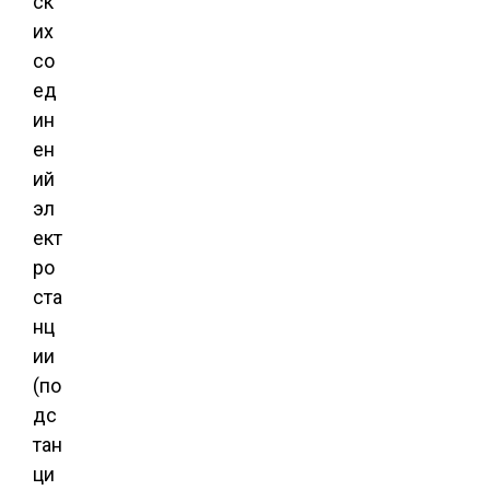
ск
их
со
ед
ин
ен
ий
эл
ект
ро
ста
нц
ии
(по
дс
тан
ци