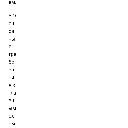
ем.
3.О
сн
ов
ны
е
тре
бо
ва
ни
я к
гла
вн
ым
сх
ем