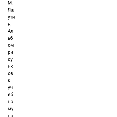
М.
Яш
ути
н,
Ал
ьб
ом
ри
су
нк
ов
к
уч
еб
но
му
по