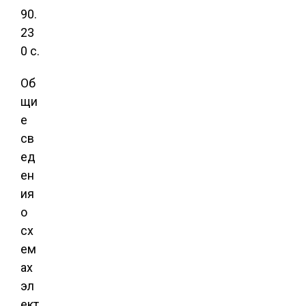
90.
23
0 с.
Об
щи
е
св
ед
ен
ия
о
сх
ем
ах
эл
ект