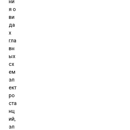
ни
я о
ви
да
х
гла
вн
ых
сх
ем
эл
ект
ро
ста
нц
ий,
эл