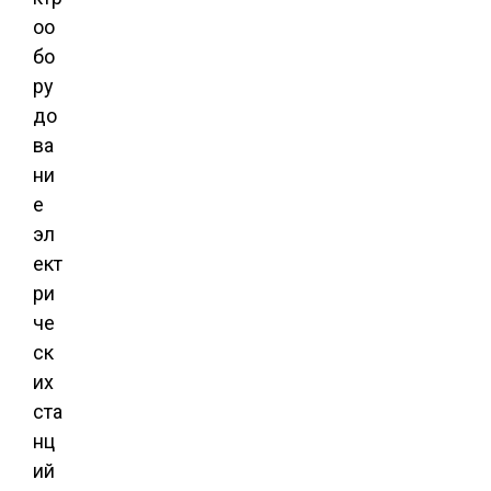
оо
бо
ру
до
ва
ни
е
эл
ект
ри
че
ск
их
ста
нц
ий