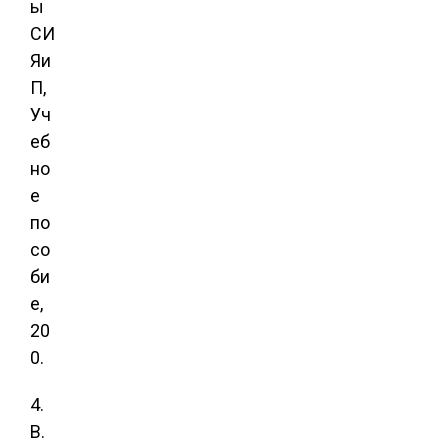
ы
СИ
Яи
П,
Уч
еб
но
е
по
со
би
е,
20
0.
4.
В.