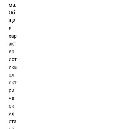
ма:
Об
ща
я
хар
акт
ер
ист
ика
эл
ект
ри
че
ск
их
ста