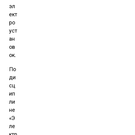
эл
ект
ро
уст
ан
ов
ок.
По
ди
сц
ип
ли
не
«Э
ле
ктр