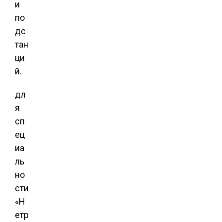
и
по
дс
тан
ци
й.
дл
я
сп
ец
иа
ль
но
сти
«Н
етр