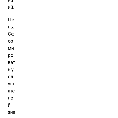
нц
ий.
Це
ль:
Сф
ор
ми
ро
ват
ь у
сл
уш
ате
ле
й
зна