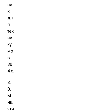
ни
к
дл
я
тех
ни
ку
мо
в.
30
4 с.
3.
В.
М.
Яш
ути