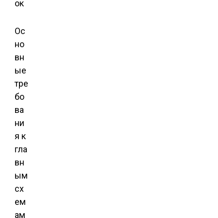
Ос
но
вн
ые
тре
бо
ва
ни
я к
гла
вн
ым
сх
ем
ам