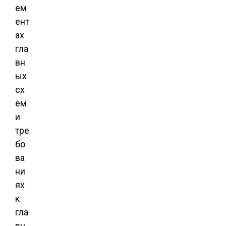
ем
ент
ах
гла
вн
ых
сх
ем
и
тре
бо
ва
ни
ях
к
гла
вн