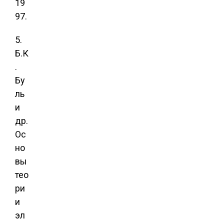
19
97.
5.
Б.К
.
Бу
ль
и
др.
Ос
но
вы
тео
ри
и
эл