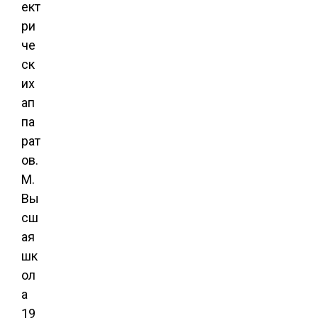
ект
ри
че
ск
их
ап
па
рат
ов.
М.
Вы
сш
ая
шк
ол
а
19