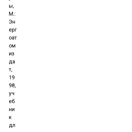
ы,
М.:
Эн
ерг
оат
ом
из
да
т,
19
98,
уч
еб
ни
к
дл