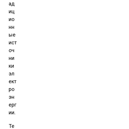
ад
иц
ио
нн
ые
ист
оч
ни
ки
эл
ект
ро
эн
ерг
ии.
Те