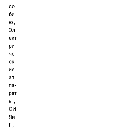
со
би
ю ,
Эл
ект
ри
че
ск
ие
ап
па­
рат
ы ,
СИ
Яи
П,