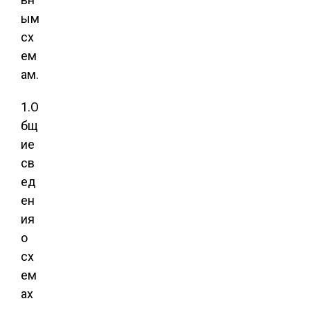
ым
сх
ем
ам.
1.О
бщ
ие
св
ед
ен
ия
о
сх
ем
ах