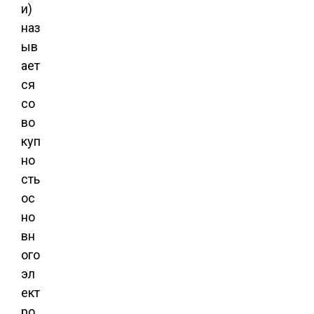
и)
наз
ыв
ает
ся
со
во
куп
но
сть
ос
но
вн
ого
эл
ект
ро