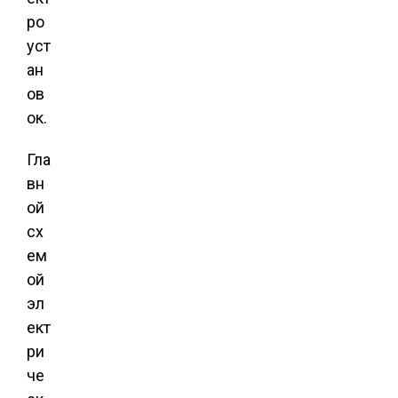
ро
уст
ан
ов
ок.
Гла
вн
ой
сх
ем
ой
эл
ект
ри
че