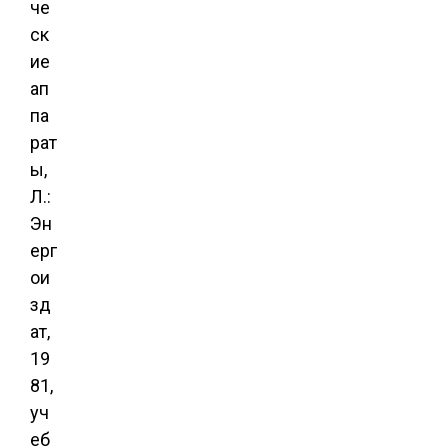
че
ск
ие
ап
па
рат
ы,
Л.:
Эн
ерг
ои
зд
ат,
19
81,
уч
еб