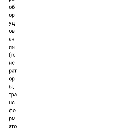
об
ор
уд
ов
ан
ия
(ге
не
рат
ор
ы,
тра
нс
фо
рм
ато