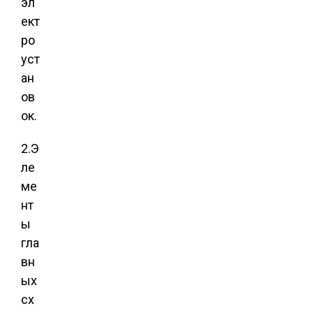
эл
ект
ро
уст
ан
ов
ок.
2.Э
ле
ме
нт
ы
гла
вн
ых
сх