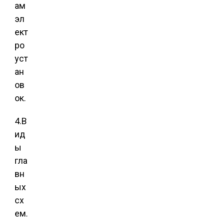
ам
эл
ект
ро
уст
ан
ов
ок.
4.В
ид
ы
гла
вн
ых
сх
ем.