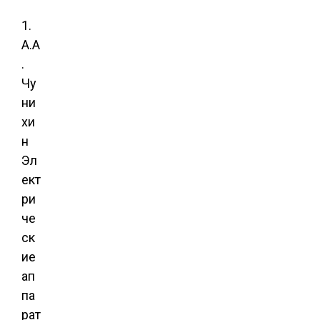
1.
А.А
.
Чу
ни
хи
н
Эл
ект
ри
че
ск
ие
ап
па
рат