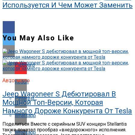
Используется И Чем Может Заменить
You May Also Like
Flipboard
Авто-мото
Reddit
Jeep Wagoneer S Дебютировал В
Pinterest
Мощной Топ-Версии, Которая
Намного Дороже Конкурента От Tesla
Whatsapp
Поделиться Вместе с серийным SUV концерн Stellantis
также показал прообраз «внедорожного» исполнения.
Whatsapp