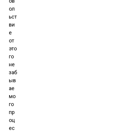
ов
ол
ьст
ви
е
от
это
го
не
заб
ыв
ае
мо
го
пр
оц
ес