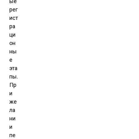
ые
рег
ист
ра
ци
он
ны
е
эта
пы.
Пр
и
же
ла
ни
и
пе