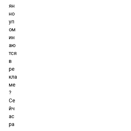
ян
но
уп
ом
ин
аю
тся
в
ре
кла
ме
?
Се
йч
ас
ра