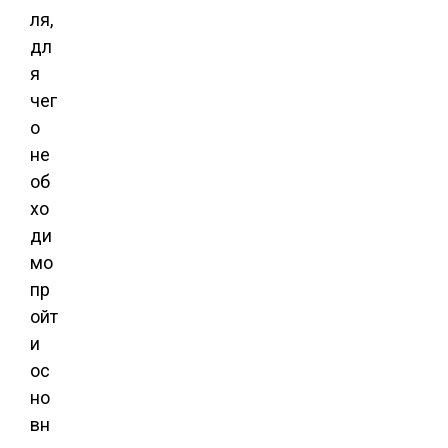
ля,
дл
я
чег
о
не
об
хо
ди
мо
пр
ойт
и
ос
но
вн