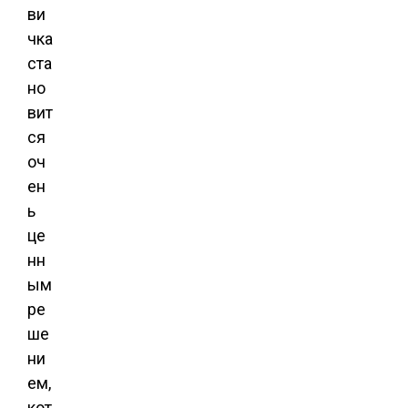
ви
чка
ста
но
вит
ся
оч
ен
ь
це
нн
ым
ре
ше
ни
ем,
кот