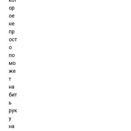
ор
ое
не
пр
ост
о
по
мо
же
т
на
бит
ь
рук
у
на