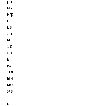
ртн
ых
игр
в
це
ло
м.
Зд
ес
ь
ка
жд
ый
мо
же
т
на