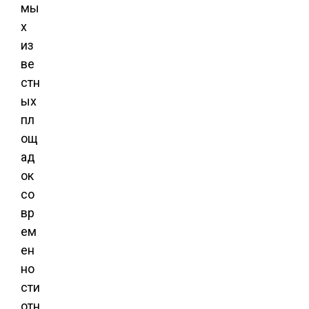
мы
х
из
ве
стн
ых
пл
ощ
ад
ок
со
вр
ем
ен
но
сти
отн