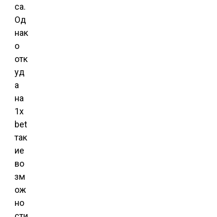
са.
Од
нак
о
отк
уд
а
на
1x
bet
так
ие
во
зм
ож
но
сти