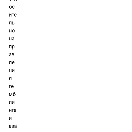
ос
ите
ль
но
на
пр
ав
ле
ни
я
ге
мб
ли
нга
и
аза