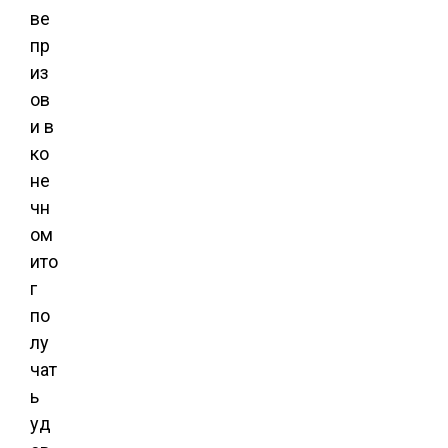
ве
пр
из
ов
и в
ко
не
чн
ом
ито
г
по
лу
чат
ь
уд