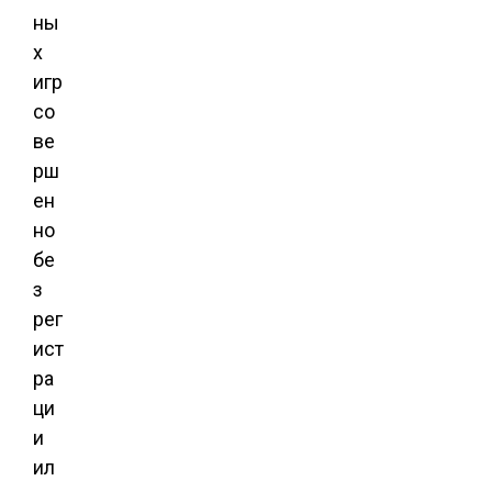
ны
х
игр
со
ве
рш
ен
но
бе
з
рег
ист
ра
ци
и
ил