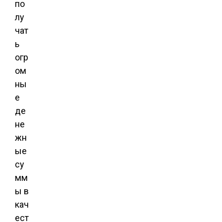
по
лу
чат
ь
огр
ом
ны
е
де
не
жн
ые
су
мм
ы в
кач
ест