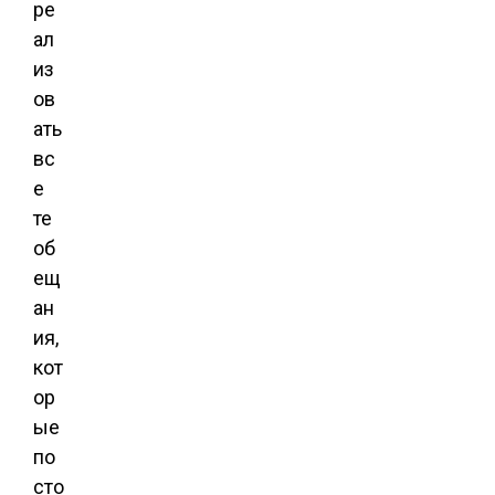
ре
ал
из
ов
ать
вс
е
те
об
ещ
ан
ия,
кот
ор
ые
по
сто