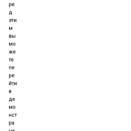
ре
д
эти
м
вы
мо
же
те
пе
ре
йти
в
де
мо
нст
ра
ци