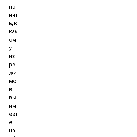
по
нят
ь, к
как
ом
у
из
ре
жи
мо
в
вы
им
еет
е
на