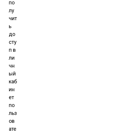
по
лу
чит
ь
до
сту
п в
ли
чн
ый
каб
ин
ет
по
льз
ов
ате