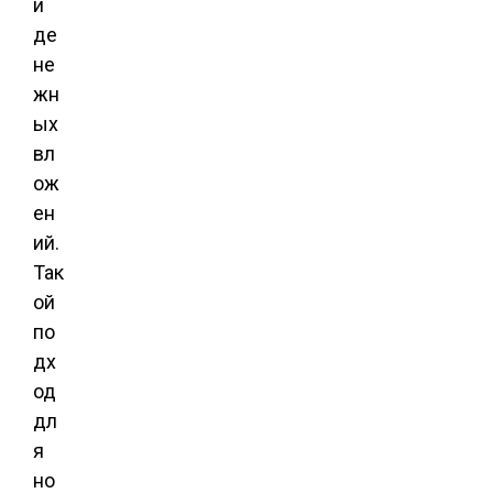
и
де
не
жн
ых
вл
ож
ен
ий.
Так
ой
по
дх
од
дл
я
но