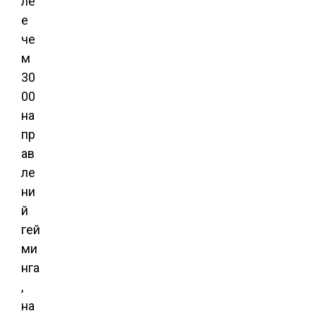
ле
е
че
м
30
00
на
пр
ав
ле
ни
й
гей
ми
нга
,
на