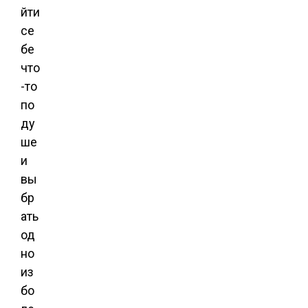
йти
се
бе
что
-то
по
ду
ше
и
вы
бр
ать
од
но
из
бо