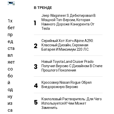
В ТРЕНДЕ
Jeep Wagoneer S Дебютировал В
Мощной Топ-Версии, Которая
1х
Намного Дороже Конкурента От
бет
Tesla
пр
ед
Серийный Хот-Хэтч Alpine A290:
Классный Дизайн, Скромная
ста
Батарея И Максимум 220 Л.с.
вл
яет
Новый Toyota Land Cruiser Prado
Получил Версию С Дизайном В Стиле
со
Прошлого Поколения
бо
й
Кроссовер Nissan Rogue Обрел
Внедорожную Версию
од
ну
Ксилоловый Растворитель: Для Чего
из
Используется И Чем Может
Заменить
са