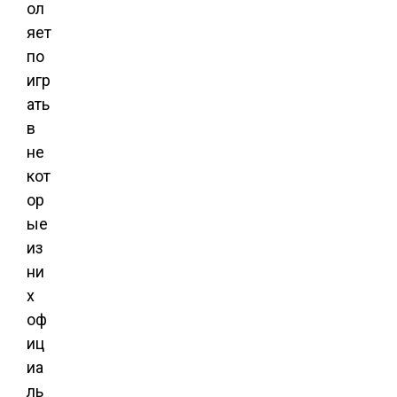
ол
яет
по
игр
ать
в
не
кот
ор
ые
из
ни
х
оф
иц
иа
ль