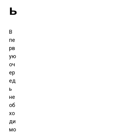
ы
В
пе
рв
ую
оч
ер
ед
ь
не
об
хо
ди
мо