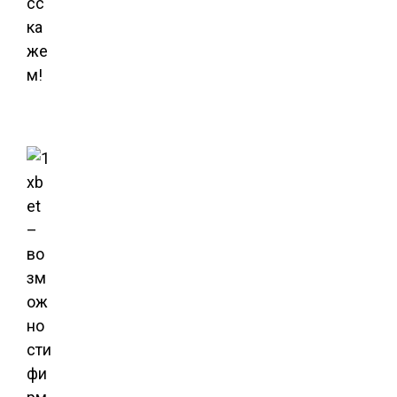
сс
ка
же
м!