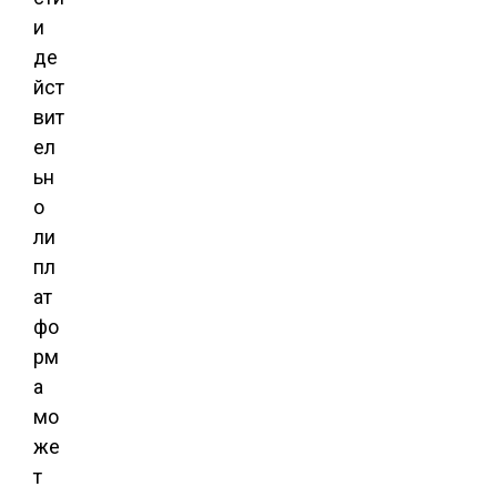
и
де
йст
вит
ел
ьн
о
ли
пл
ат
фо
рм
а
мо
же
т