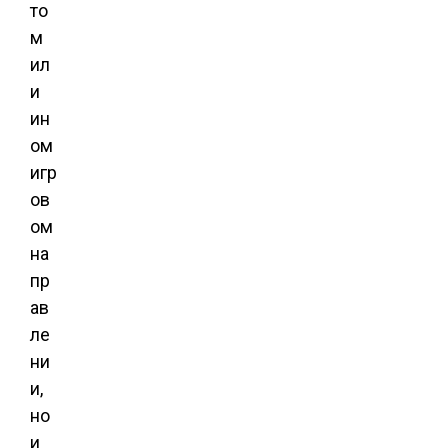
то
м
ил
и
ин
ом
игр
ов
ом
на
пр
ав
ле
ни
и,
но
и