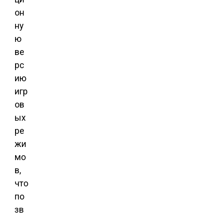
он
ну
ю
ве
рс
ию
игр
ов
ых
ре
жи
мо
в,
что
по
зв