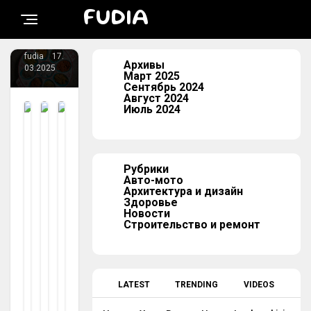
Щес
FUDIA
Тва
fudia
17.
Архивы
03.2025
Март 2025
Сентябрь 2024
Август 2024
Июль 2024
Ав
Ав
Ав
то-
то-
то-
мо
мо
мо
то
то
то
Вл
Н
Су
Рубрики
Ас
Ов
Пе
Авто-мото
Ти
Ы
Рк
Архитектура и дизайн
К
Й
Ар
Здоровье
Новости
Ит
Ca
Gi
Строительство и ремонт
Ая
Dil
Ne
Р
La
Tta
Ек
C
Ak
О
XT
Ul
М
5
A:
LATEST
TRENDING
VIDEOS
Ен
П
То
До
Ре
Ва