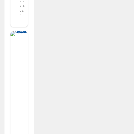
8.0
8.2
02
4
Ав
то-
мо
то
К
Ро
Сс
-х
Эт
Чб
Ек
To
Yo
Ta
St
Arl
Et
Cr
Os
S: