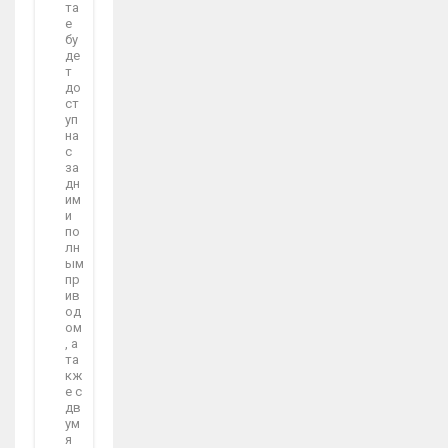
та
е
бу
де
т
до
ст
уп
на
с
за
дн
им
и
по
лн
ым
пр
ив
од
ом
, а
та
кж
е с
дв
ум
я