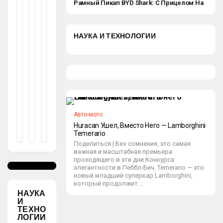
Ж
Рамный Пикап BYD Shark: С Прицелом На
Ерь
Экспорт
Н
Ы
С
Е
НАУКА И ТЕХНОЛОГИИ
Топ
За
Во
Овы
Д
Ы
М
fud
Мот
ia
1
Оро
9.0
9.2
М И
Авто-мото
02
Huracan Ушел, Вместо Него — Lamborghini
8АТ
4
Temerario
Поделиться | Без сомнения, это самая
fudia
12.
важная и масштабная премьера
09.2024
проходящего в эти дни Конкурса
элегантности в Пеббл-Бич. Temerario — это
новый младший суперкар Lamborghini,
который продолжит...
НАУКА
И
ТЕХНО
ЛОГИИ