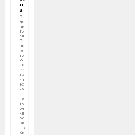
Тн
А
По
де
ли
ть
ся
По
лн
ос
ть
ю
эл
ек
тр
ич
ес
ка
я
че
ты
рё
хд
ве
рк
а в
Ки