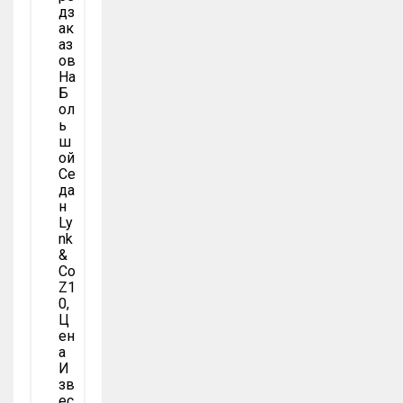
Дз
Ак
Аз
Ов
На
Б
Ол
Ь
Ш
Ой
Се
Да
Н
Ly
Nk
&
Co
Z1
0,
Ц
Ен
А
И
Зв
Ес