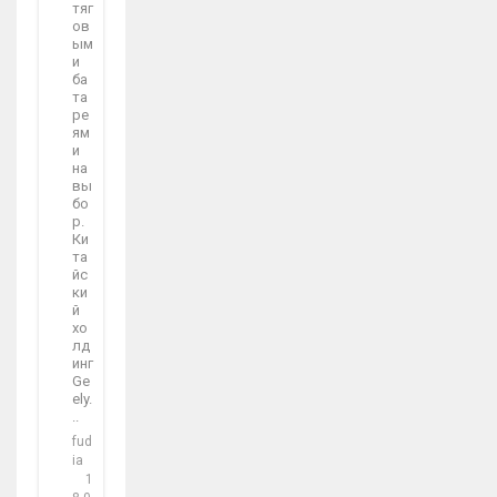
тяг
ов
ым
и
ба
та
ре
ям
и
на
вы
бо
р.
Ки
та
йс
ки
й
хо
лд
инг
Ge
ely.
..
fud
ia
1