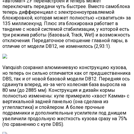
«автомат» ZF перенастроен и теперь может
переключать передачи чуть быстрее. Вместо самоблока
теперь дифференциал с электронноуправляемой
блокировкой, которая может полностью «схватиться» за
135 миллисекунд. Плюс эта блокировка работает в
тандеме с новой системой стабилизации, у которой есть
три режима работы (базовый, Track, Wet) и возможность
отключения. Передаточное отношение главной пары, в
отличие от модели DB12, не изменилось (2,93:1).
Vanquish сохранил алюминиевую конструкцию кузова,
но теперь он сильно отличается как от предшественника
DBS, так и от новой базовой модели DB12. Передняя ось
сдвинута вперед, из-за чего колесная база выросла на
80 мм (до 2885 мм). Конструкция и дизайн кормы
полностью изменены: купе примерило «хвост Камма» с
вертикальной задней панелью (она сделана из
углепластика) и спойлером. А более прочные
подрамники и дополнительные усилители под днищем
увеличили продольную жесткость кузова сразу на 75%
(по сравнению с купе DBS).