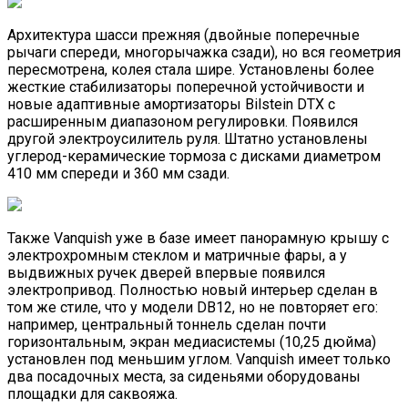
Архитектура шасси прежняя (двойные поперечные
рычаги спереди, многорычажка сзади), но вся геометрия
пересмотрена, колея стала шире. Установлены более
жесткие стабилизаторы поперечной устойчивости и
новые адаптивные амортизаторы Bilstein DTX с
расширенным диапазоном регулировки. Появился
другой электроусилитель руля. Штатно установлены
углерод-керамические тормоза с дисками диаметром
410 мм спереди и 360 мм сзади.
Также Vanquish уже в базе имеет панорамную крышу с
электрохромным стеклом и матричные фары, а у
выдвижных ручек дверей впервые появился
электропривод. Полностью новый интерьер сделан в
том же стиле, что у модели DB12, но не повторяет его:
например, центральный тоннель сделан почти
горизонтальным, экран медиасистемы (10,25 дюйма)
установлен под меньшим углом. Vanquish имеет только
два посадочных места, за сиденьями оборудованы
площадки для саквояжа.