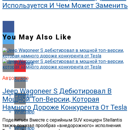
Используется И Чем Может Заменить
You May Also Like
Flipboard
Авто-мото
Reddit
Jeep Wagoneer S Дебютировал В
Pinterest
Мощной Топ-Версии, Которая
Намного Дороже Конкурента От Tesla
Whatsapp
Поделиться Вместе с серийным SUV концерн Stellantis
также показал прообраз «внедорожного» исполнения.
Whatsapp