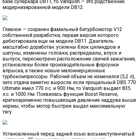
базе суперкара DB11, то Vanquish — это родственник
модернизированной модели DB12.
Главное — сохранен фамильный битурбомотор V12
собственной разработки, первая версия которого
дебютировала еще на модели DB11. Двигатель
масштабно доработан: усилены блок цилиндров и
шатуны, изменены головки, распредвалы, впуск и
выпуск, пересмотрено расположение свечей зажигания,
установлены более производительные форсунки
впрыска, а также новые малоинерционные
турбокомпрессоры. Рабочий объем не изменился (5,2 л),
зато отдача заметно выросла: если прощальный DBS 770
Ultimate имел 770 л.с. и 900 Нм, то Vanquish выдает 835
л.с. и 1000 Нм. Появилась функция Boost Reserve,
кратковременно повышающая давление наддува выше
нормы, чтобы мотор быстрее выдал максимальную
тягу.
Установленный перед задней осью восьмиступенчатый