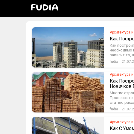
FUDIA
Архитектура и
Как Постр
Как построи
необходимо 
зависит то, 
fudia
21.07.
Архитектура и
Как Постр
Новичков 
Многие строи
Процесс это 
статью расхо
fudia
21.07.
Архитектура и
Как С Умо