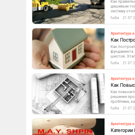
Как правильн
дешевым топ
систему отопл
fudia
21.07.
Архитектура и
Как Постр
Как построи
фундамента. 
шестой. Этап
fudia
21.07.
Архитектура и
Как Повыс
Как повысит
решения про
проблема, ка
fudia
21.07.
Архитектура и
Категории