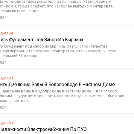
о установить газовый котел. Газ по праву считается самым
ливом. Отсюда следует, что наиболее выгодно монтировать
ения на газе. Но для...
2024
 дизайн
оить Фундамент Под Забор Из Кирпича
ть фундамент под забор из кирпича. Этапы строительства
Этап первый. Этап второй. Этап третий. Этап четвертый. Этап
 седьмой. Что нужно...
2024
 дизайн
ить Давление Воды В Водопроводе В Частном Доме
ь давление воды в водопроводе в частном доме — все способы
блемы. Неудовлетворенность напором воды в системе – бытовая
сающаяся всех,...
2024
 дизайн
 Надежности Электроснабжения По ПУЭ