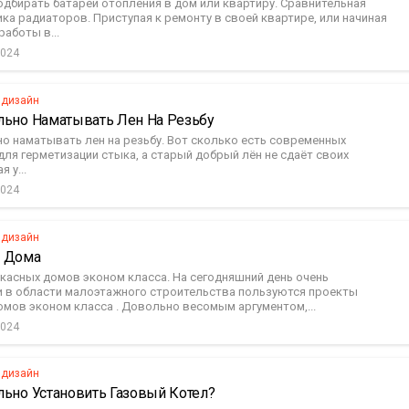
одбирать батареи отопления в дом или квартиру. Сравнительная
ка радиаторов. Приступая к ремонту в своей квартире, или начиная
аботы в...
2024
 дизайн
льно Наматывать Лен На Резьбу
но наматывать лен на резьбу. Вот сколько есть современных
ля герметизации стыка, а старый добрый лён не сдаёт своих
я у...
2024
 дизайн
 Дома
касных домов эконом класса. На сегодняшний день очень
 в области малоэтажного строительства пользуются проекты
омов эконом класса . Довольно весомым аргументом,...
2024
 дизайн
льно Установить Газовый Котел?