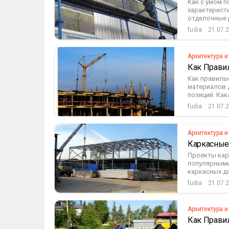
Как с умом п
характеристи
отделочные р
fudia
21.07.
Архитектура и
Как Прави
Как правиль
материалов д
позиций. Кака
fudia
21.07.
Архитектура и
Каркасные
Проекты кар
популярными
каркасных д
fudia
21.07.
Архитектура и
Как Прави