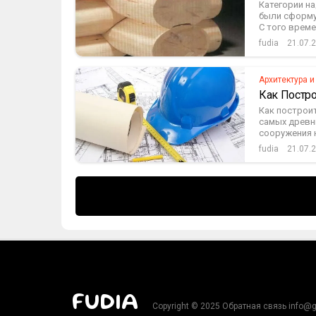
Категории н
были сформу
С того време
fudia
21.07.
Архитектура и
Как Постр
Как построит
самых древн
сооружения 
fudia
21.07.
FUDIA
Copyright © 2025 Обратная связь info@g