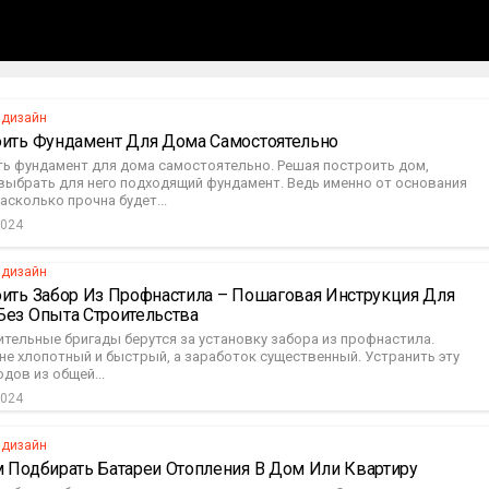
 дизайн
оить Фундамент Для Дома Самостоятельно
ть фундамент для дома самостоятельно. Решая построить дом,
выбрать для него подходящий фундамент. Ведь именно от основания
насколько прочна будет...
2024
 дизайн
оить Забор Из Профнастила – Пошаговая Инструкция Для
Без Опыта Строительства
тельные бригады берутся за установку забора из профнастила.
не хлопотный и быстрый, а заработок существенный. Устранить эту
дов из общей...
2024
 дизайн
м Подбирать Батареи Отопления В Дом Или Квартиру