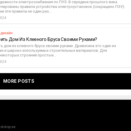
адежности электроснабжения по ПУЭ. В середине прошлого века
лированы правила устройства электроустановок (сокращено ПЭУ).
ни эти правила не один раз...
2024
 дизайн
оить Дом Из Клееного Бруса Своими Руками?
ь дом из клееного бруса своими руками. Древесина это один из
их и широко используемых строительных материалов. Для
некоторых строений простые...
2024
MORE POSTS
ototop.ee