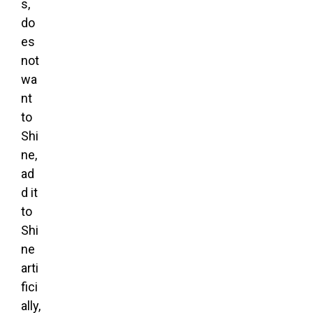
s,
do
es
not
wa
nt
to
Shi
ne,
ad
d it
to
Shi
ne
arti
fici
ally,