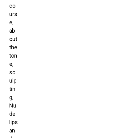
co
urs
e,
ab
out
the
ton
e,
sc
ulp
tin
g,
Nu
de
lips
an