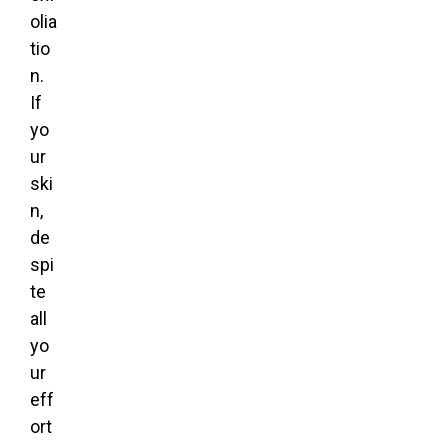
olia
tio
n.
If
yo
ur
ski
n,
de
spi
te
all
yo
ur
eff
ort