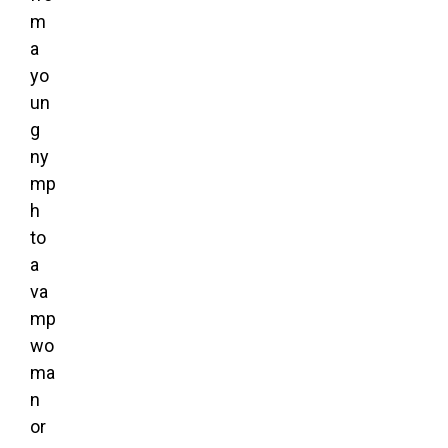
m
a
yo
un
g
ny
mp
h
to
a
va
mp
wo
ma
n
or