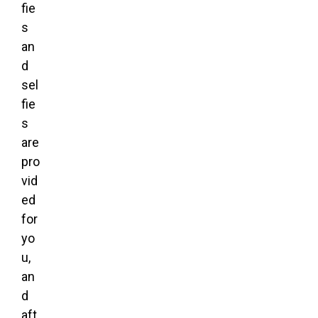
fie
s
an
d
sel
fie
s
are
pro
vid
ed
for
yo
u,
an
d
aft