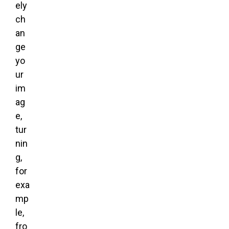
ely
ch
an
ge
yo
ur
im
ag
e,
tur
nin
g,
for
exa
mp
le,
fro