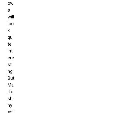
ow
s
will
loo
k
qui
te
int
ere
sti
ng.
But
Ma
rfu
shi
ny
still