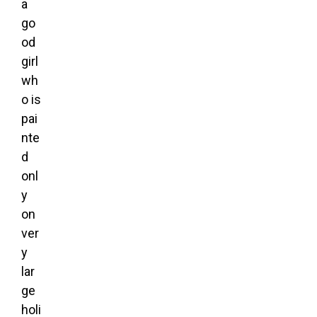
a
go
od
girl
wh
o is
pai
nte
d
onl
y
on
ver
y
lar
ge
holi