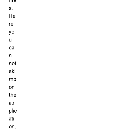
rite
s.
He
re
yo
u
ca
n
not
ski
mp
on
the
ap
plic
ati
on,