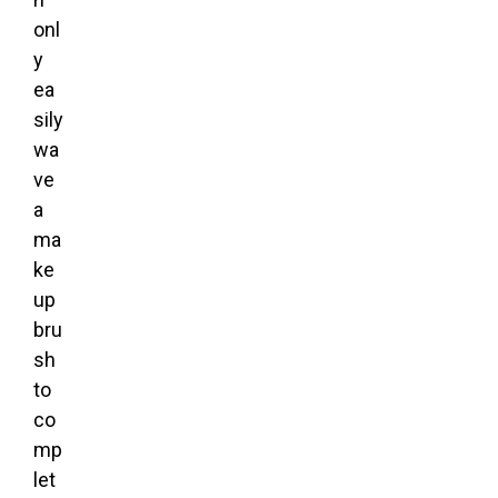
onl
y
ea
sily
wa
ve
a
ma
ke
up
bru
sh
to
co
mp
let