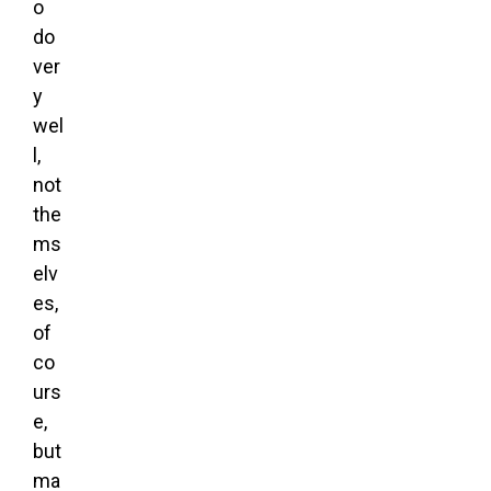
o
do
ver
y
wel
l,
not
the
ms
elv
es,
of
co
urs
e,
but
ma