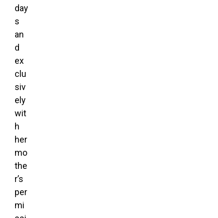
day
s
an
d
ex
clu
siv
ely
wit
h
her
mo
the
r’s
per
mi