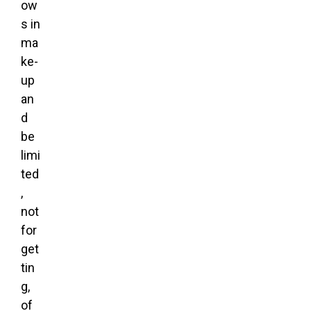
ow
s in
ma
ke-
up
an
d
be
limi
ted
,
not
for
get
tin
g,
of