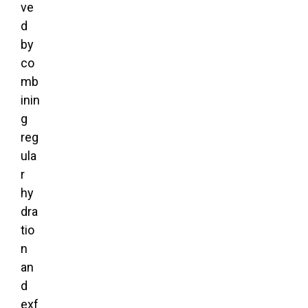
ve
d
by
co
mb
inin
g
reg
ula
r
hy
dra
tio
n
an
d
exf