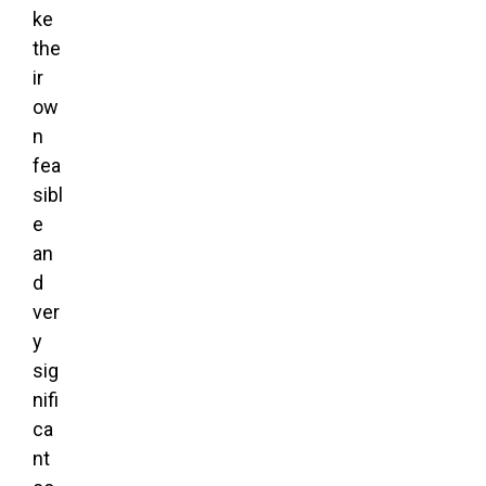
ke
the
ir
ow
n
fea
sibl
e
an
d
ver
y
sig
nifi
ca
nt