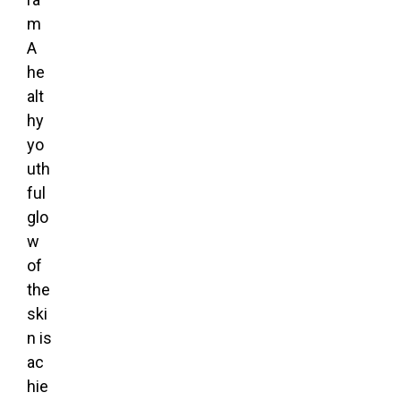
A
he
alt
hy
yo
uth
ful
glo
w
of
the
ski
n is
ac
hie