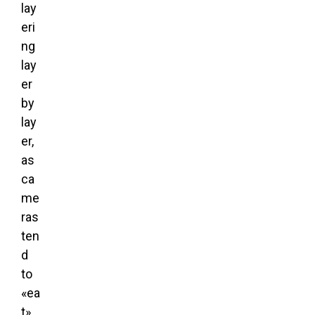
lay
eri
ng
lay
er
by
lay
er,
as
ca
me
ras
ten
d
to
«ea
t»