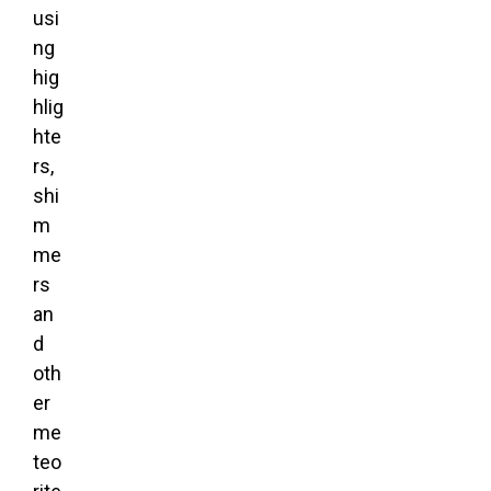
usi
ng
hig
hlig
hte
rs,
shi
m
me
rs
an
d
oth
er
me
teo