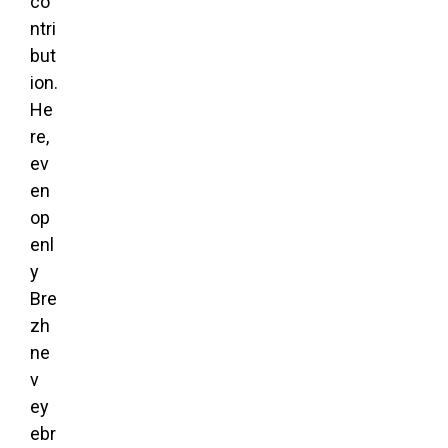
co
ntri
but
ion.
He
re,
ev
en
op
enl
y
Bre
zh
ne
v
ey
ebr