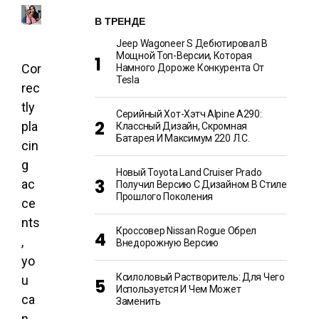
В ТРЕНДЕ
Jeep Wagoneer S Дебютировал В
Мощной Топ-Версии, Которая
Cor
Намного Дороже Конкурента От
Tesla
rec
tly
Серийный Хот-Хэтч Alpine A290:
pla
Классный Дизайн, Скромная
Батарея И Максимум 220 Л.с.
cin
g
Новый Toyota Land Cruiser Prado
ac
Получил Версию С Дизайном В Стиле
Прошлого Поколения
ce
nts
Кроссовер Nissan Rogue Обрел
,
Внедорожную Версию
yo
Ксилоловый Растворитель: Для Чего
u
Используется И Чем Может
ca
Заменить
n