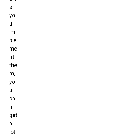
er
yo
u
im
ple
me
nt
the
m,
yo
u
ca
n
get
a
lot