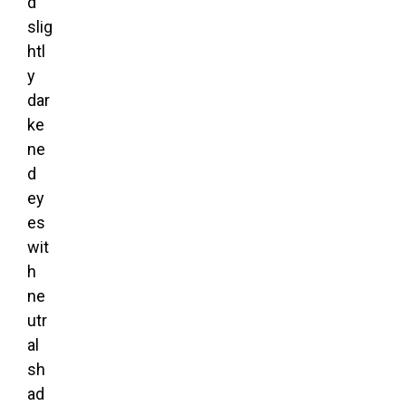
d
slig
htl
y
dar
ke
ne
d
ey
es
wit
h
ne
utr
al
sh
ad