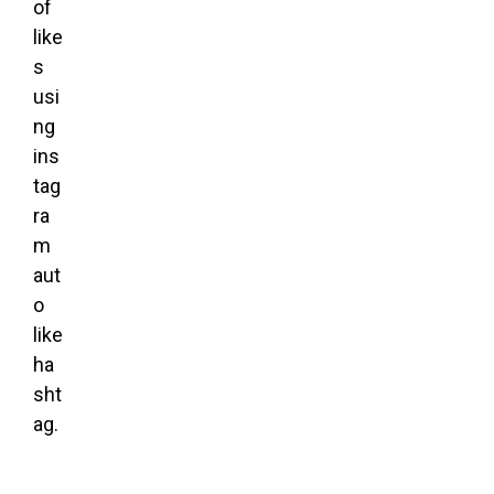
of
like
s
usi
ng
ins
tag
ra
m
aut
o
like
ha
sht
ag
.