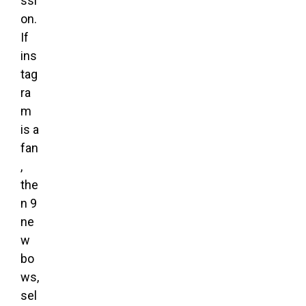
ssi
on.
If
ins
tag
ra
m
is a
fan
,
the
n 9
ne
w
bo
ws,
sel