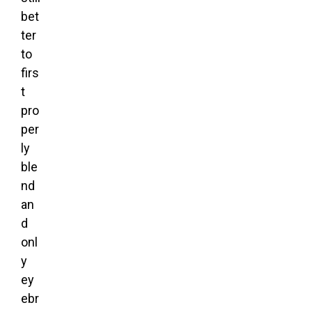
bet
ter
to
firs
t
pro
per
ly
ble
nd
an
d
onl
y
ey
ebr