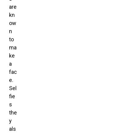
are
kn
ow
n
to
ma
ke
a
fac
e.
Sel
fie
s
the
y
als