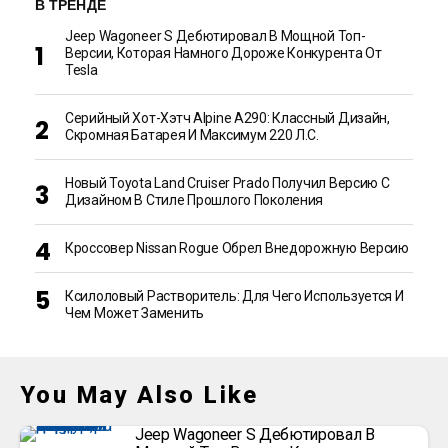
В ТРЕНДЕ
Jeep Wagoneer S Дебютировал В Мощной Топ-
Версии, Которая Намного Дороже Конкурента От
Tesla
Серийный Хот-Хэтч Alpine A290: Классный Дизайн,
Скромная Батарея И Максимум 220 Л.с.
Новый Toyota Land Cruiser Prado Получил Версию С
Дизайном В Стиле Прошлого Поколения
Кроссовер Nissan Rogue Обрел Внедорожную Версию
Ксилоловый Растворитель: Для Чего Используется И
Чем Может Заменить
You May Also Like
Jeep Wagoneer S Дебютировал В