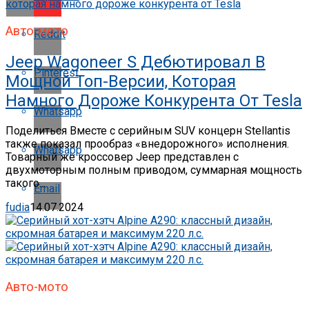
Авто-мото
Reddit
Jeep Wagoneer S Дебютировал В
Pinterest
Мощной Топ-Версии, Которая
Намного Дороже Конкурента От Tesla
Whatsapp
Поделиться Вместе с серийным SUV концерн Stellantis
также показал прообраз «внедорожного» исполнения.
Whatsapp
Товарный же кроссовер Jeep представлен с
двухмоторным полным приводом, суммарная мощность
такого...
Email
fudia
14.07.2024
Авто-мото