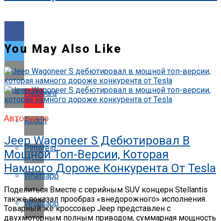
You May Also Like
Flipboard
Авто-мото
Reddit
Jeep Wagoneer S Дебютировал В
Pinterest
Мощной Топ-Версии, Которая
Намного Дороже Конкурента От Tesla
Whatsapp
Поделиться Вместе с серийным SUV концерн Stellantis
также показал прообраз «внедорожного» исполнения.
Whatsapp
Товарный же кроссовер Jeep представлен с
двухмоторным полным приводом, суммарная мощность