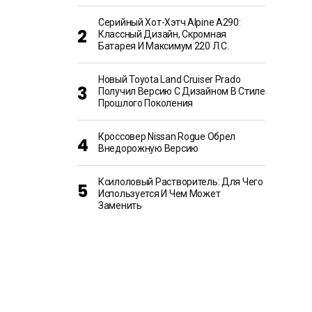
Серийный Хот-Хэтч Alpine A290:
Классный Дизайн, Скромная
Батарея И Максимум 220 Л.с.
Новый Toyota Land Cruiser Prado
Получил Версию С Дизайном В Стиле
Прошлого Поколения
Кроссовер Nissan Rogue Обрел
Внедорожную Версию
Ксилоловый Растворитель: Для Чего
Используется И Чем Может
Заменить