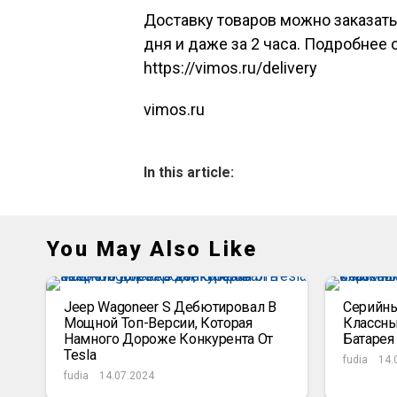
Доставку товаров можно заказать 
дня и даже за 2 часа. Подробнее 
https://vimos.ru/delivery
vimos.ru
In this article:
You May Also Like
Jeep Wagoneer S Дебютировал В
Серийный
Мощной Топ-Версии, Которая
Классны
Намного Дороже Конкурента От
Батарея
Tesla
fudia
14.
fudia
14.07.2024