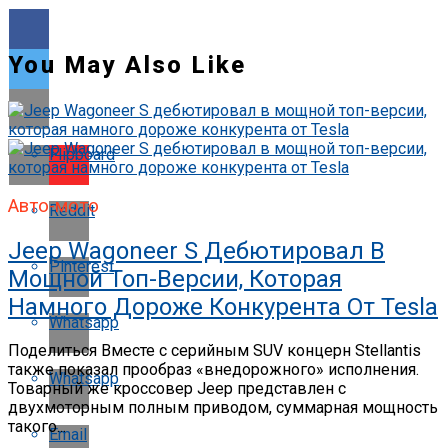
You May Also Like
Flipboard
Авто-мото
Reddit
Jeep Wagoneer S Дебютировал В
Pinterest
Мощной Топ-Версии, Которая
Намного Дороже Конкурента От Tesla
Whatsapp
Поделиться Вместе с серийным SUV концерн Stellantis
также показал прообраз «внедорожного» исполнения.
Whatsapp
Товарный же кроссовер Jeep представлен с
двухмоторным полным приводом, суммарная мощность
такого...
Email