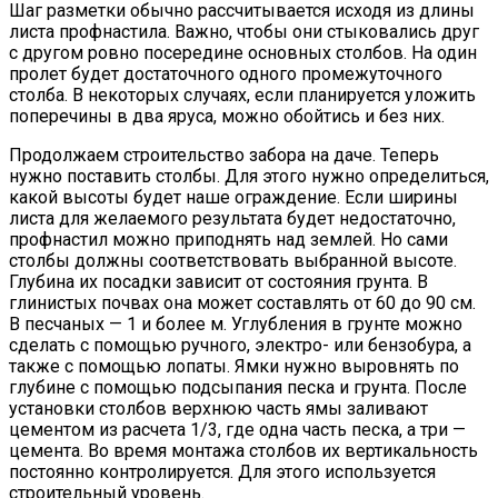
Шаг разметки обычно рассчитывается исходя из длины
листа профнастила. Важно, чтобы они стыковались друг
с другом ровно посередине основных столбов. На один
пролет будет достаточного одного промежуточного
столба. В некоторых случаях, если планируется уложить
поперечины в два яруса, можно обойтись и без них.
Продолжаем строительство забора на даче. Теперь
нужно поставить столбы. Для этого нужно определиться,
какой высоты будет наше ограждение. Если ширины
листа для желаемого результата будет недостаточно,
профнастил можно приподнять над землей. Но сами
столбы должны соответствовать выбранной высоте.
Глубина их посадки зависит от состояния грунта. В
глинистых почвах она может составлять от 60 до 90 см.
В песчаных — 1 и более м. Углубления в грунте можно
сделать с помощью ручного, электро- или бензобура, а
также с помощью лопаты. Ямки нужно выровнять по
глубине с помощью подсыпания песка и грунта. После
установки столбов верхнюю часть ямы заливают
цементом из расчета 1/3, где одна часть песка, а три —
цемента. Во время монтажа столбов их вертикальность
постоянно контролируется. Для этого используется
строительный уровень.