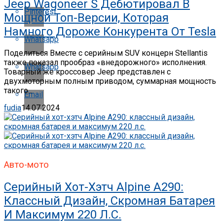
Jeep Wagoneer S Дебютировал В
Pinterest
Мощной Топ-Версии, Которая
Намного Дороже Конкурента От Tesla
Whatsapp
Поделиться Вместе с серийным SUV концерн Stellantis
также показал прообраз «внедорожного» исполнения.
Whatsapp
Товарный же кроссовер Jeep представлен с
двухмоторным полным приводом, суммарная мощность
такого...
Email
fudia
14.07.2024
Авто-мото
Серийный Хот-Хэтч Alpine A290:
Классный Дизайн, Скромная Батарея
И Максимум 220 Л.с.