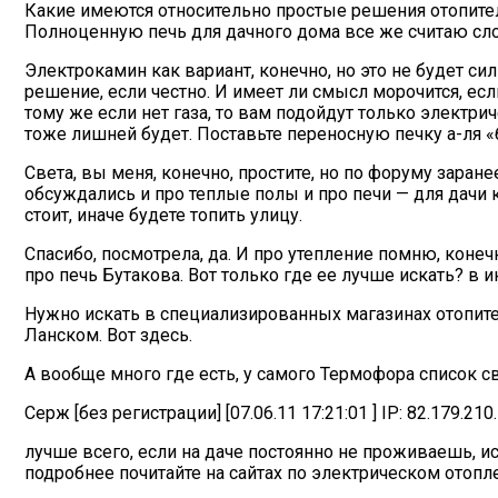
Какие имеются относительно простые решения отопите
Полноценную печь для дачного дома все же считаю сл
Электрокамин как вариант, конечно, но это не будет с
решение, если честно. И имеет ли смысл морочится, ес
тому же если нет газа, то вам подойдут только электри
тоже лишней будет. Поставьте переносную печку а-ля «
Света, вы меня, конечно, простите, но по форуму зара
обсуждались и про теплые полы и про печи — для дачи к
стоит, иначе будете топить улицу.
Спасибо, посмотрела, да. И про утепление помню, конечн
про печь Бутакова. Вот только где ее лучше искать? в и
Нужно искать в специализированных магазинах отопител
Ланском. Вот здесь.
А вообще много где есть, у самого Термофора список с
Серж [без регистрации] [07.06.11 17:21:01 ] IP: 82.179.210.
лучше всего, если на даче постоянно не проживаешь, 
подробнее почитайте на сайтах по электрическом отоп