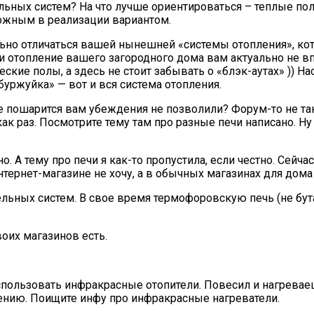
льных систем? На что лучше ориентироваться – теплые п
ожным в реализации вариантом.
ильно отличаться вашей нынешней «системы отопления», ко
ли отопление вашего загородного дома вам актуально не вп
ческие полы, а здесь не стоит забывать о «блэк-аутах» )) 
буржуйка» — вот и вся система отопления.
нее пошарится вам убеждения не позволили? Форум-то не т
ак раз. Посмотрите тему там про разные печи написано. Н
о. А тему про печи я как-то пропустила, если честно. Сейча
нтернет-магазине не хочу, а в обычных магазинах для дома 
ьных систем. В свое время термофоровскую печь (не бута
воих магазинов есть.
использовать инфракрасные отопители. Повесил и нагрева
лению. Поищите инфу про инфракрасные нагреватели.