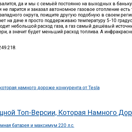
валится, да и мы с семьёй постоянно на выходных в баньку
 и не парится и заказал автономное газовое отопление есть
 западного округа, поищите другую подобную в своем реги
нет на даче я просто поддерживаю температуру 5-10 граду
ыходит небольшой расход газа, а газ самый дешёвый источн
тери, а значит будет меньший расход топлива. А инфракр
249.218.
ной Топ-Версии, Которая Намного Дор