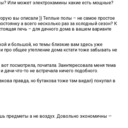
олы? Или может электрокамины какие есть мощные?
торую вы описали )) Теплые полы – не самое простое
остоянку а всего несколько раз за холодный сезон? К
Настоящая печь – для дачного дома в вашем варианте
акой и большой, но темы близкие вам здесь уже
у и про общее утепление дома кстати тоже забывать не
с вот посмотрела, почитала. Заинтересовала меня тема
и дачи что-то не встречала ничего подобного.
кова правда, но бутакова тоже там видал) покупал в
ешь предметы а не воздух. Довольно экономичны —