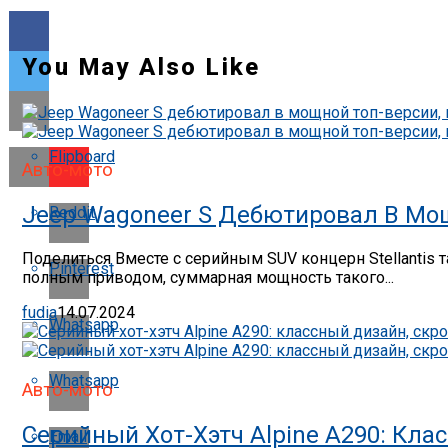
You May Also Like
Flipboard
Авто-мото
Jeep Wagoneer S Дебютировал В Мощ
Reddit
Поделиться Вместе с серийным SUV концерн Stellantis
Pinterest
полным приводом, суммарная мощность такого...
fudia
14.07.2024
Whatsapp
Whatsapp
Авто-мото
Серийный Хот-Хэтч Alpine A290: Кла
Email