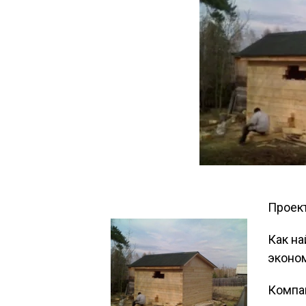
Проек
Как н
эконом
Компа