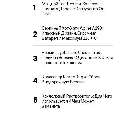
Мощной Топ-Версии, Которая
Намного Дороже Конкурента От
Tesla
Серийный Хот-Хэтч Alpine A290:
Классный Дизайн, Скромная
Батарея И Максимум 220 Л.с.
Новый Toyota Land Cruiser Prado
Получил Версию С Дизайном В Стиле
Прошлого Поколения
Кроссовер Nissan Rogue Обрел
Внедорожную Версию
Ксилоловый Растворитель: Для Чего
Используется И Чем Может
Заменить