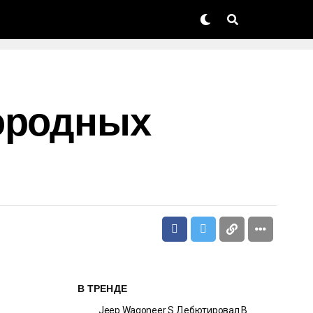
городных
В ТРЕНДЕ
Jeep Wagoneer S Дебютировал В