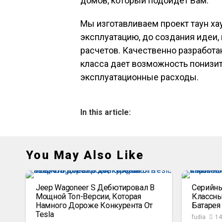
домов, который подойдет Вам.
Мы изготавливаем проект таун хау
эксплуатацию, до создания идеи,
расчетов. Качественно разработ
класса дает возможность понизит
эксплуатационные расходы.
In this article:
You May Also Like
Jeep Wagoneer S Дебютировал В
Серийный
Мощной Топ-Версии, Которая
Классны
Намного Дороже Конкурента От
Батарея
Tesla
fudia
14