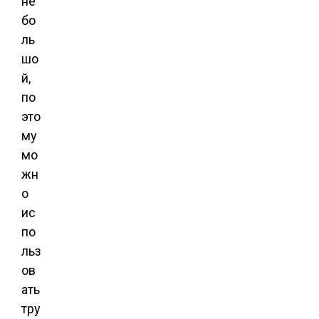
не
бо
ль
шо
й,
по
это
му
мо
жн
о
ис
по
льз
ов
ать
тру