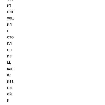
ит
сит
уац
ия
с
ото
пл
ен
ие
м,
кан
ал
иза
ци
ей
и