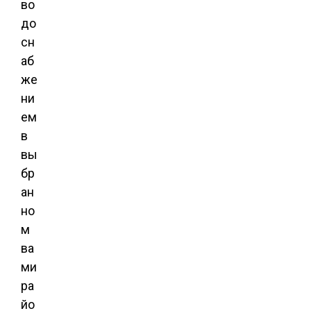
во
до
сн
аб
же
ни
ем
в
вы
бр
ан
но
м
ва
ми
ра
йо