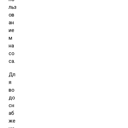
льз
ов
ан
ие
м
на
со
са.
Дл
я
во
до
сн
аб
же