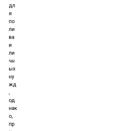
дл
я
по
ли
ва
и
ли
чн
ых
ну
жд
,
од
нак
о,
пр