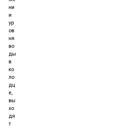
ни
и
ур
ов
ня
во
ды
в
ко
ло
дц
е,
вы
хо
дя
т