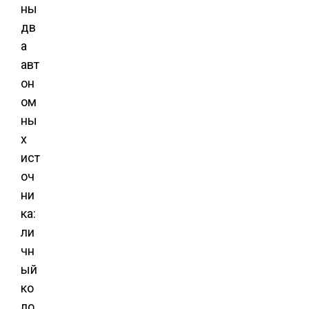
ны
дв
а
авт
он
ом
ны
х
ист
оч
ни
ка:
ли
чн
ый
ко
ло