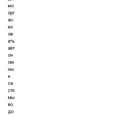
мо
орг
ан
из
ов
ать
авт
он
ом
ны
е
си
сте
мы
во
до