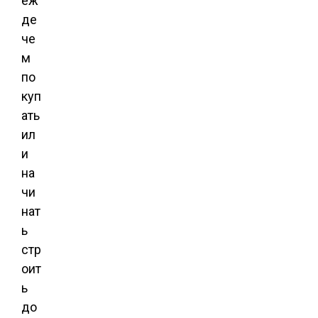
еж
де
че
м
по
куп
ать
ил
и
на
чи
нат
ь
стр
оит
ь
до