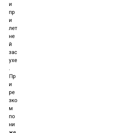
и
пр
и
лет
не
й
зас
ухе
.
Пр
и
ре
зко
м
по
ни
же