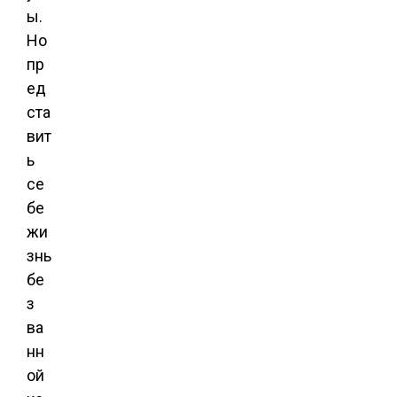
ы.
Но
пр
ед
ста
вит
ь
се
бе
жи
знь
бе
з
ва
нн
ой