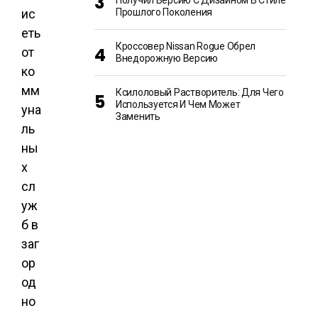
Получил Версию С Дизайном В Стиле
ис
Прошлого Поколения
еть
Кроссовер Nissan Rogue Обрел
от
Внедорожную Версию
ко
мм
Ксилоловый Растворитель: Для Чего
Используется И Чем Может
уна
Заменить
ль
ны
х
сл
уж
б в
заг
ор
од
но