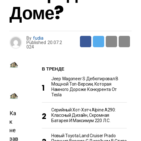
Доме?
By
fudia
Published
20.07.2
024
В ТРЕНДЕ
Jeep Wagoneer S Дебютировал В
Мощной Топ-Версии, Которая
Намного Дороже Конкурента От
Tesla
Серийный Хот-Хэтч Alpine A290:
Ка
Классный Дизайн, Скромная
Батарея И Максимум 220 Л.с.
к
не
Новый Toyota Land Cruiser Prado
зав