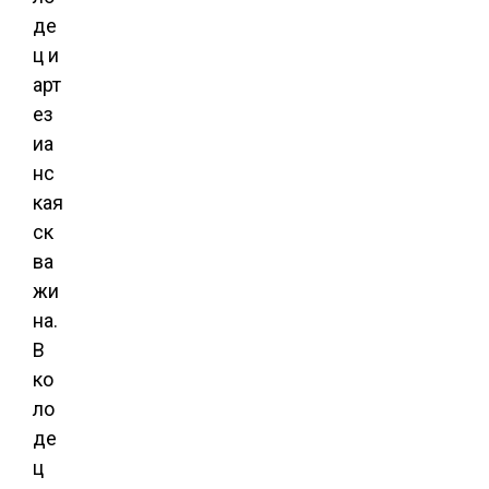
де
ц и
арт
ез
иа
нс
кая
ск
ва
жи
на.
В
ко
ло
де
ц