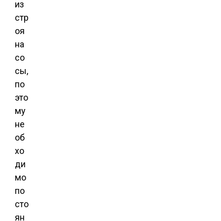
из
стр
оя
на
со
сы,
по
это
му
не
об
хо
ди
мо
по
сто
ян