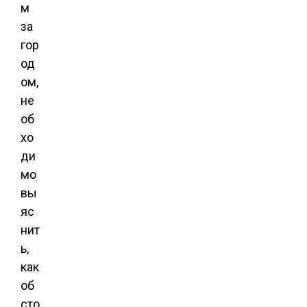
м
за
гор
од
ом,
не
об
хо
ди
мо
вы
яс
нит
ь,
как
об
сто