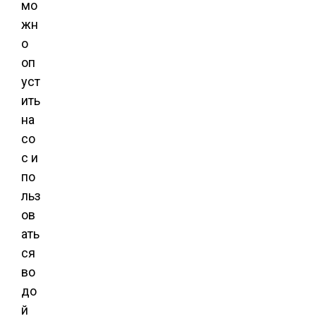
мо
жн
о
оп
уст
ить
на
со
с и
по
льз
ов
ать
ся
во
до
й