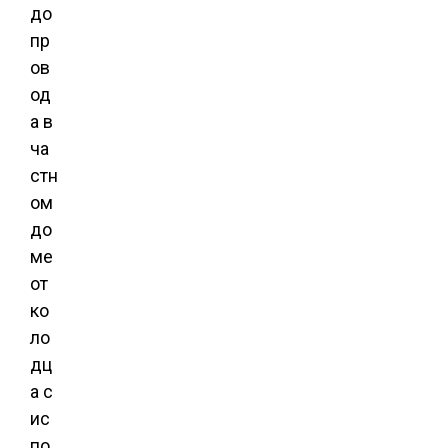
до
пр
ов
од
а в
ча
стн
ом
до
ме
от
ко
ло
дц
а с
ис
по