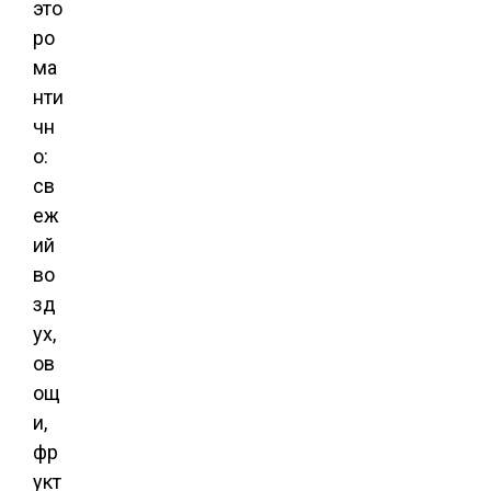
это
ро
ма
нти
чн
о:
св
еж
ий
во
зд
ух,
ов
ощ
и,
фр
укт