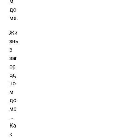
м
до
ме.
Жи
знь
в
заг
ор
од
но
м
до
ме
…
Ка
к