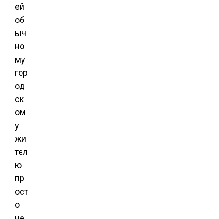
ей
об
ыч
но
му
гор
од
ск
ом
у
жи
тел
ю
пр
ост
о
не