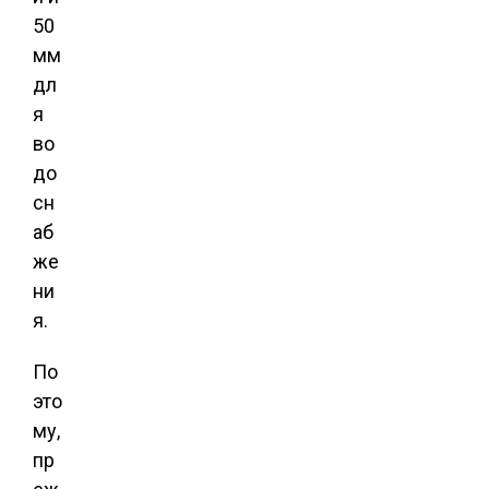
50
мм
дл
я
во
до
сн
аб
же
ни
я.
По
это
му,
пр