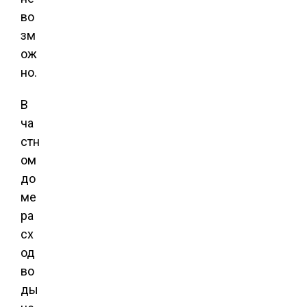
во
зм
ож
но.
В
ча
стн
ом
до
ме
ра
сх
од
во
ды