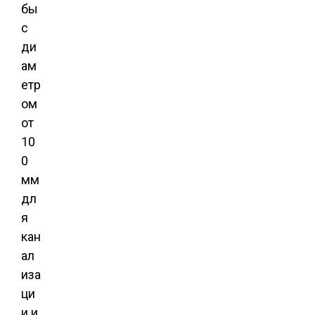
бы
с
ди
ам
етр
ом
от
10
0
мм
дл
я
кан
ал
иза
ци
и и