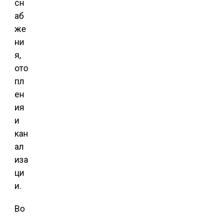
сн
аб
же
ни
я,
ото
пл
ен
ия
и
кан
ал
иза
ци
и.
Во