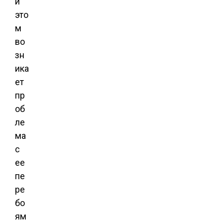
и
это
м
во
зн
ика
ет
пр
об
ле
ма
с
ее
пе
ре
бо
ям