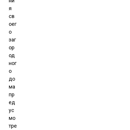
ни
я
св
оег
о
заг
ор
од
ног
о
до
ма
пр
ед
ус
мо
тре