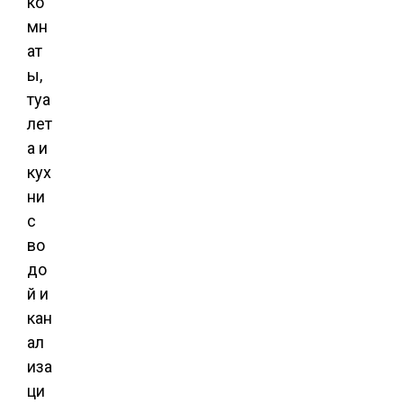
ко
мн
ат
ы,
туа
лет
а и
кух
ни
с
во
до
й и
кан
ал
иза
ци