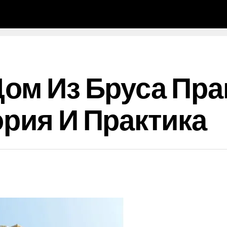
Дом Из Бруса Пр
ория И Практика