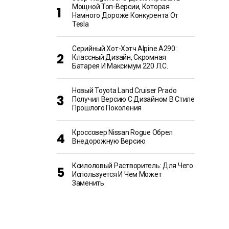
Мощной Топ-Версии, Которая
Намного Дороже Конкурента От
Tesla
Серийный Хот-Хэтч Alpine A290:
Классный Дизайн, Скромная
Батарея И Максимум 220 Л.с.
Новый Toyota Land Cruiser Prado
Получил Версию С Дизайном В Стиле
Прошлого Поколения
Кроссовер Nissan Rogue Обрел
Внедорожную Версию
Ксилоловый Растворитель: Для Чего
Используется И Чем Может
Заменить