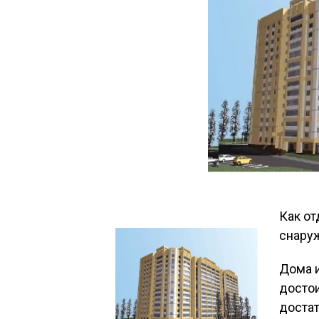
Как от
снаруж
Дома 
достои
достат