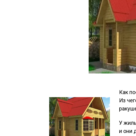
Как по
Из чег
ракуш
У жил
и они 