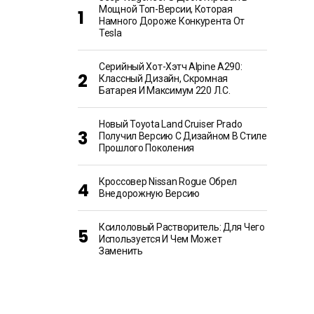
Мощной Топ-Версии, Которая
Намного Дороже Конкурента От
Tesla
Серийный Хот-Хэтч Alpine A290:
Классный Дизайн, Скромная
Батарея И Максимум 220 Л.с.
Новый Toyota Land Cruiser Prado
Получил Версию С Дизайном В Стиле
Прошлого Поколения
Кроссовер Nissan Rogue Обрел
Внедорожную Версию
Ксилоловый Растворитель: Для Чего
Используется И Чем Может
Заменить