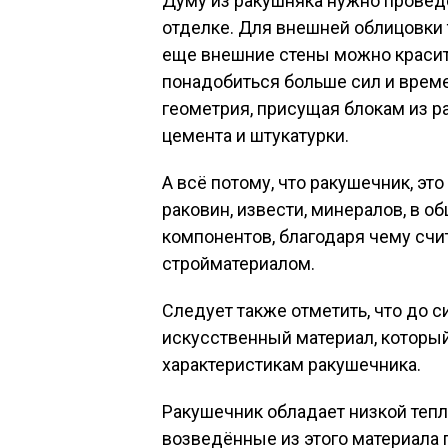
Думу из ракушняка нужно провед
отделке. Для внешней облицовки 
еще внешние стены можно красить
понадобиться больше сил и време
геометрия, присущая блокам из р
цемента и штукатурки.
А всё потому, что ракушечник, эт
раковин, извести, минералов, в 
компонентов, благодаря чему сч
стройматериалом.
Следует также отметить, что до с
искусственный материал, которы
характеристикам ракушечника.
Ракушечник обладает низкой теп
возведённые из этого материала 