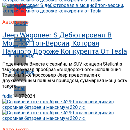
Flipboard
Авто-мото
Reddit
Jeep Wagoneer S Дебютировал В
Pinterest
Мощной Топ-Версии, Которая
Намного Дороже Конкурента От Tesla
Whatsapp
Поделиться Вместе с серийным SUV концерн Stellantis
также показал прообраз «внедорожного» исполнения.
Whatsapp
Товарный же кроссовер Jeep представлен с
двухмоторным полным приводом, суммарная мощность
такого...
Email
fudia
14.07.2024
Авто-мото