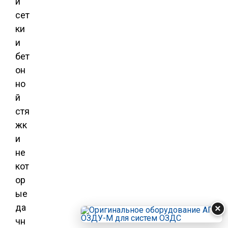
й
сет
ки
и
бет
он
но
й
стя
жк
и
не
кот
ор
ые
да
×
чн