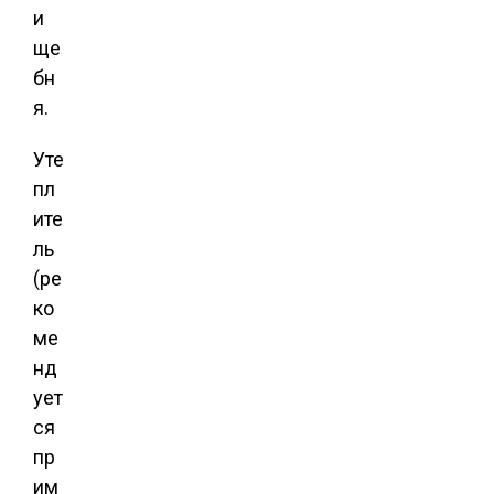
и
ще
бн
я.
Уте
пл
ите
ль
(ре
ко
ме
нд
ует
ся
пр
им