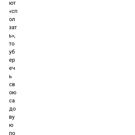
ют
«сп
ол
зат
ь»,
то
уб
ер
еч
ь
св
ою
са
до
ву
ю
по