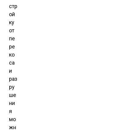
стр
ой
ку
от
пе
ре
ко
са
и
раз
ру
ше
ни
я
мо
жн