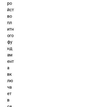
ро
йст
во
пл
итн
ого
фу
нд
ам
ент
а
вк
лю
ча
ет
в
се