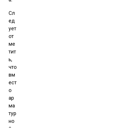
Сл
ед
ует
от
ме
тит
ь,
что
вм
ест
о
ар
ма
тур
но