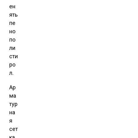
ен
ять
пе
но
по
ли
сти
ро
л.
Ар
ма
тур
на
я
сет
ка.