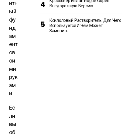
Кроссовер Nissan Rogue Обрел
итн
Внедорожную Версию
ый
фу
Ксилоловый Растворитель: Для Чего
Используется И Чем Может
нд
Заменить
ам
ент
св
ои
ми
рук
ам
и.
Ес
ли
вы
об