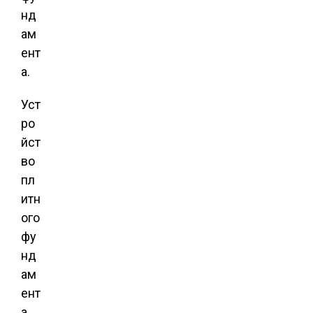
нд
ам
ент
а.
Уст
ро
йст
во
пл
итн
ого
фу
нд
ам
ент
а.