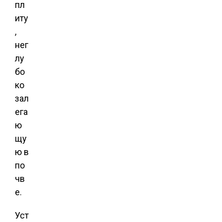
пл
иту
,
нег
лу
бо
ко
зал
ега
ю
щу
ю в
по
чв
е.
Уст