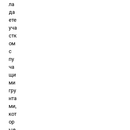
ла
да
ете
уча
стк
ом
с
пу
ча
щи
ми
гру
нта
ми,
кот
ор
ые