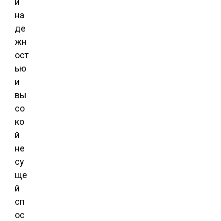
й
на
де
жн
ост
ью
и
вы
со
ко
й
не
су
ще
й
сп
ос