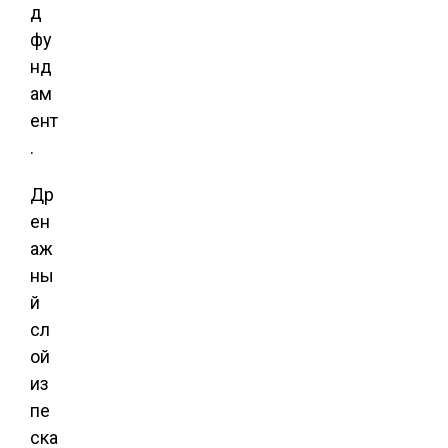
д
фу
нд
ам
ент
.
Др
ен
аж
ны
й
сл
ой
из
пе
ска