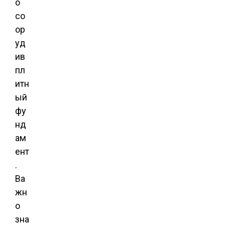
о
со
ор
уд
ив
пл
итн
ый
фу
нд
ам
ент
.
Ва
жн
о
зна