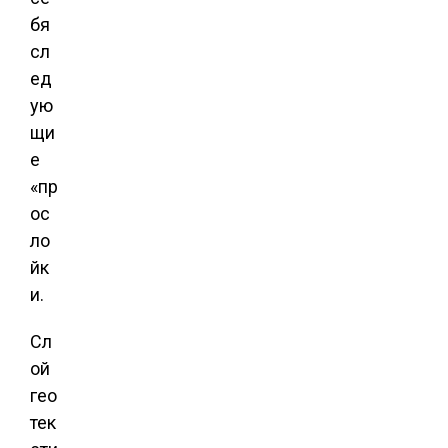
бя
сл
ед
ую
щи
е
«пр
ос
ло
йк
и.
Сл
ой
гео
тек