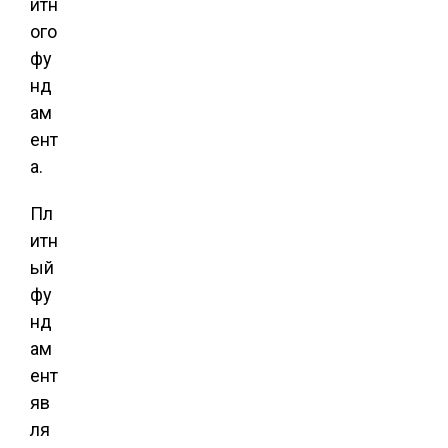
итн
ого
фу
нд
ам
ент
а.
Пл
итн
ый
фу
нд
ам
ент
яв
ля