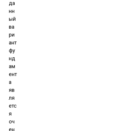
да
нн
ый
ва
ри
ант
фу
нд
ам
ент
а
яв
ля
етс
я
оч
ен