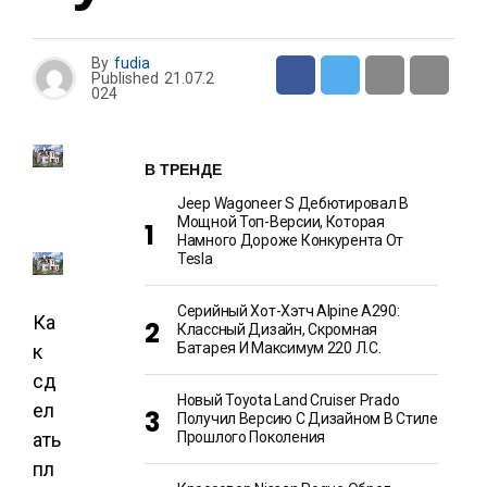
By
fudia
Published
21.07.2
024
В ТРЕНДЕ
Jeep Wagoneer S Дебютировал В
Мощной Топ-Версии, Которая
Намного Дороже Конкурента От
Tesla
Серийный Хот-Хэтч Alpine A290:
Ка
Классный Дизайн, Скромная
Батарея И Максимум 220 Л.с.
к
сд
Новый Toyota Land Cruiser Prado
ел
Получил Версию С Дизайном В Стиле
ать
Прошлого Поколения
пл