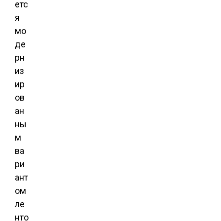
етс
я
мо
де
рн
из
ир
ов
ан
ны
м
ва
ри
ант
ом
ле
нто