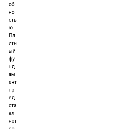
об
но
сть
ю.
Пл
итн
ый
фу
нд
ам
ент
пр
ед
ста
вл
яет
со