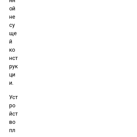
нн
ой
не
су
ще
й
ко
нст
рук
ци
и.
Уст
ро
йст
во
пл