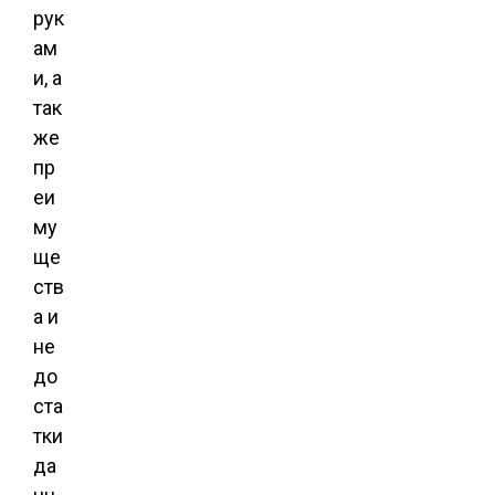
рук
ам
и, а
так
же
пр
еи
му
ще
ств
а и
не
до
ста
тки
да