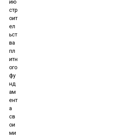
ию
стр
оит
ел
ьст
ва
пл
итн
ого
фу
нд
ам
ент
а
св
ои
ми