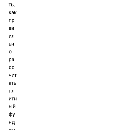
ть,
как
пр
ав
ил
ьн
о
ра
сс
чит
ать
пл
итн
ый
фу
нд
ам