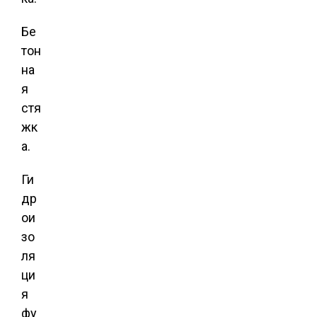
Бе
тон
на
я
стя
жк
а.
Ги
др
ои
зо
ля
ци
я
фу