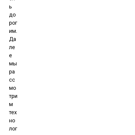
ь
до
рог
им.
Да
ле
е
мы
ра
сс
мо
три
м
тех
но
лог