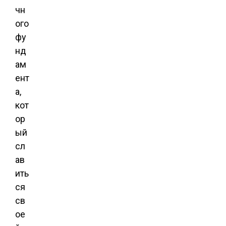
чн
ого
фу
нд
ам
ент
а,
кот
ор
ый
сл
ав
ить
ся
св
ое