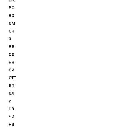
во
вр
ем
ен
а
ве
се
нн
ей
отт
еп
ел
и
на
чи
на