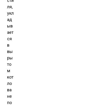
сти
ля,
укл
ад
ыв
ает
ся
в
вы
ры
то
м
кот
ло
ва
не
по