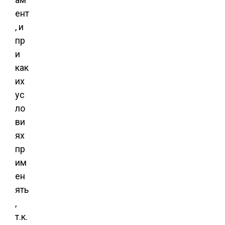
ент
, и
пр
и
как
их
ус
ло
ви
ях
пр
им
ен
ять
,
т.к.