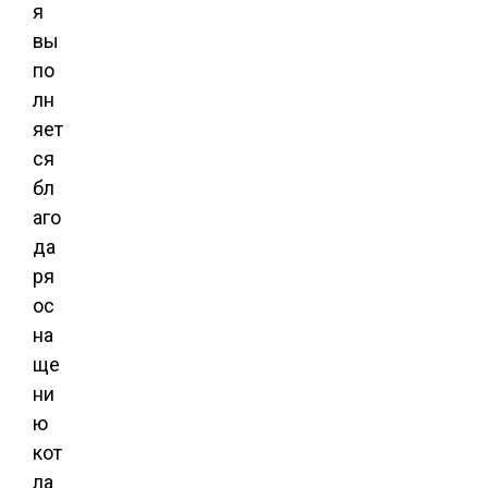
я
вы
по
лн
яет
ся
бл
аго
да
ря
ос
на
ще
ни
ю
кот
ла