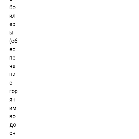
бо
йл
ер
ы
(об
ес
пе
че
ни
е
гор
яч
им
во
до
сн