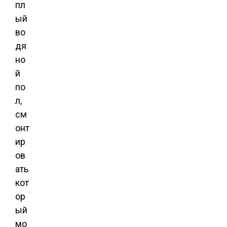
пл
ый
во
дя
но
й
по
л,
см
онт
ир
ов
ать
кот
ор
ый
мо