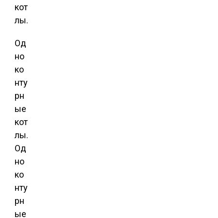
кот
лы.
Од
но
ко
нту
рн
ые
кот
лы.
Од
но
ко
нту
рн
ые