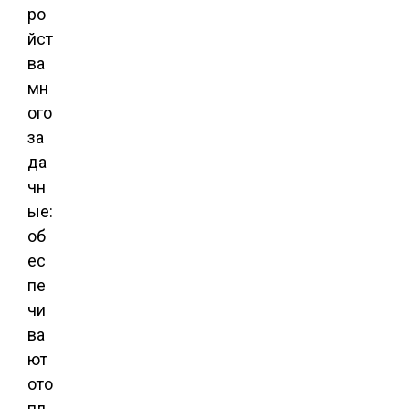
ро
йст
ва
мн
ого
за
да
чн
ые:
об
ес
пе
чи
ва
ют
ото
пл