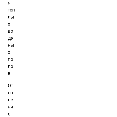
я
теп
лы
х
во
дя
ны
х
по
ло
в.
От
оп
ле
ни
е