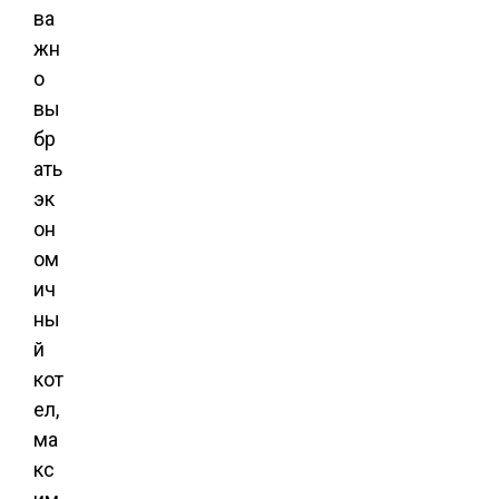
ва
жн
о
вы
бр
ать
эк
он
ом
ич
ны
й
кот
ел,
ма
кс