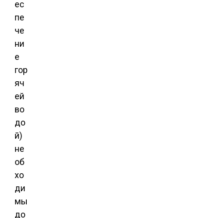
ес
пе
че
ни
е
гор
яч
ей
во
до
й)
не
об
хо
ди
мы
до