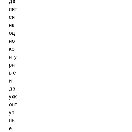
де
лят
ся
на
од
но
ко
нту
рн
ые
и
дв
ухк
онт
ур
ны
е