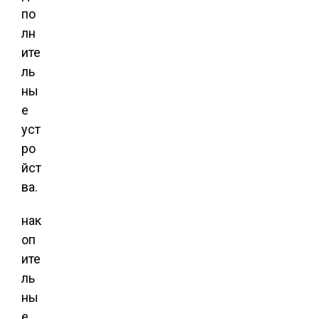
по
лн
ите
ль
ны
е
уст
ро
йст
ва.
нак
оп
ите
ль
ны
е