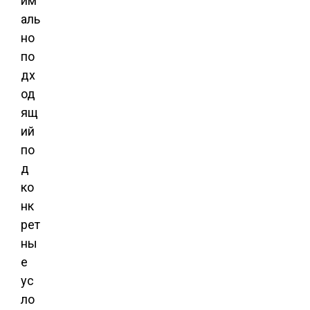
им
аль
но
по
дх
од
ящ
ий
по
д
ко
нк
рет
ны
е
ус
ло