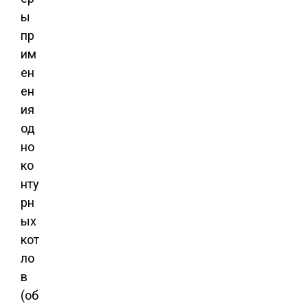
ы
пр
им
ен
ен
ия
од
но
ко
нту
рн
ых
кот
ло
в
(об