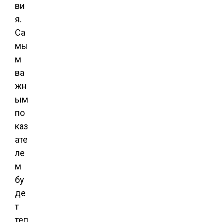
ви
я.
Са
мы
м
ва
жн
ым
по
каз
ате
ле
м
бу
де
т
теп