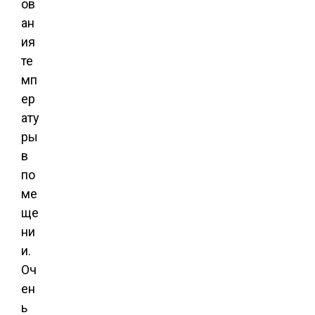
ов
ан
ия
те
мп
ер
ату
ры
в
по
ме
ще
ни
и.
Оч
ен
ь