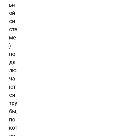
ьн
ой
си
сте
ме
)
по
дк
лю
ча
ют
ся
тру
бы,
по
кот
ор