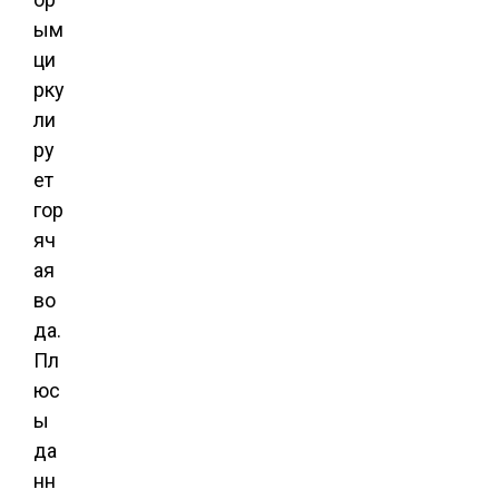
ым
ци
рку
ли
ру
ет
гор
яч
ая
во
да.
Пл
юс
ы
да
нн