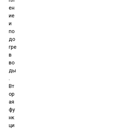
ен
ие
и
по
до
гре
в
во
ды
.
Вт
ор
ая
фу
нк
ци