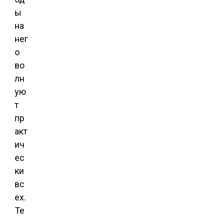
ы
на
нег
о
во
лн
ую
т
пр
акт
ич
ес
ки
вс
ех.
Те