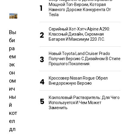
Мощной Топ-Версии, Которая
Намного Дороже Конкурента От
Tesla
Серийный Хот-Хэтч Alpine A290:
Вы
Классный Дизайн, Скромная
Батарея И Максимум 220 Л.с.
би
ра
Новый Toyota Land Cruiser Prado
ем
Получил Версию С Дизайном В Стиле
эк
Прошлого Поколения
он
Кроссовер Nissan Rogue Обрел
ом
Внедорожную Версию
ич
ны
Ксилоловый Растворитель: Для Чего
Используется И Чем Может
й
Заменить
кот
ел
дл