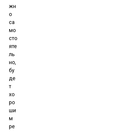
жн
о
са
мо
сто
яте
ль
но,
бу
де
т
хо
ро
ши
м
ре