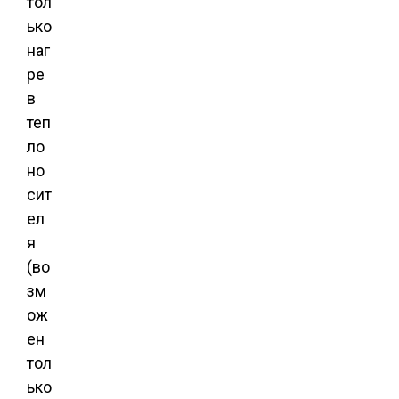
тол
ько
наг
ре
в
теп
ло
но
сит
ел
я
(во
зм
ож
ен
тол
ько