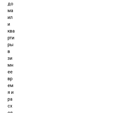
до
ма
ил
и
ква
рти
ры
в
зи
мн
ее
вр
ем
я и
ра
сх
од