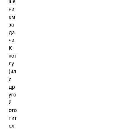
ше
ни
ем
за
да
чи.
К
кот
лу
(ил
и
др
уго
й
ото
пит
ел