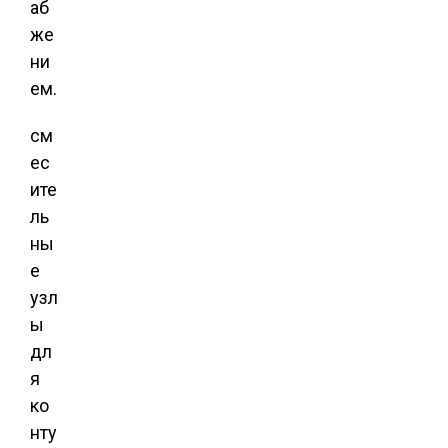
аб
же
ни
ем.
см
ес
ите
ль
ны
е
узл
ы
дл
я
ко
нту