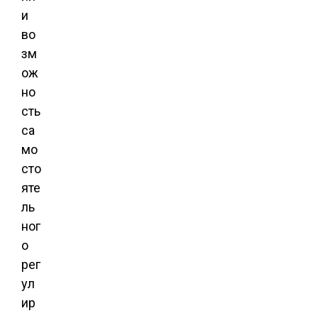
и
во
зм
ож
но
сть
са
мо
сто
яте
ль
ног
о
рег
ул
ир