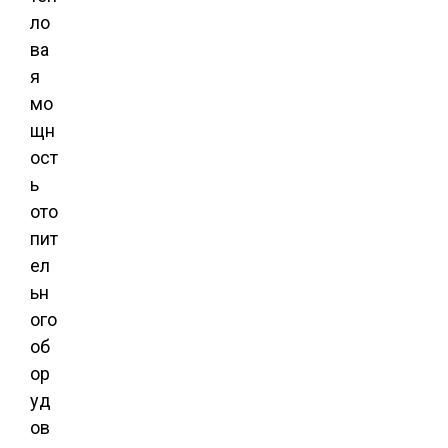
ло
ва
я
мо
щн
ост
ь
ото
пит
ел
ьн
ого
об
ор
уд
ов