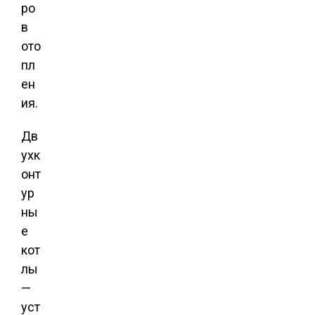
ро
в
ото
пл
ен
ия.
Дв
ухк
онт
ур
ны
е
кот
лы
—
уст