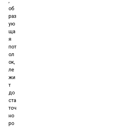
,
об
раз
ую
ща
я
пот
ол
ок,
ле
жи
т
до
ста
точ
но
ро