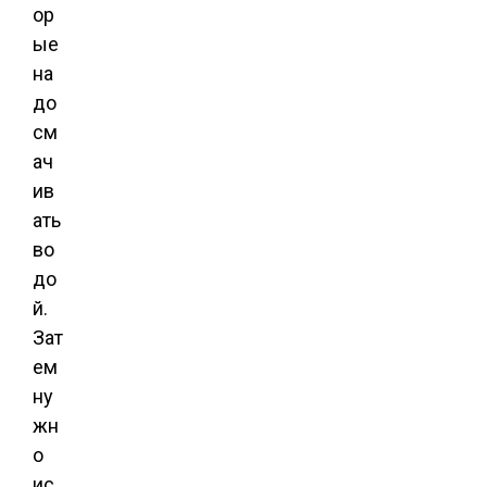
ор
ые
на
до
см
ач
ив
ать
во
до
й.
Зат
ем
ну
жн
о
ис