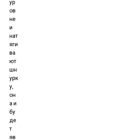
ур
ов
не
и
нат
яги
ва
ют
шн
урк
у,
он
а и
бу
де
т
яв