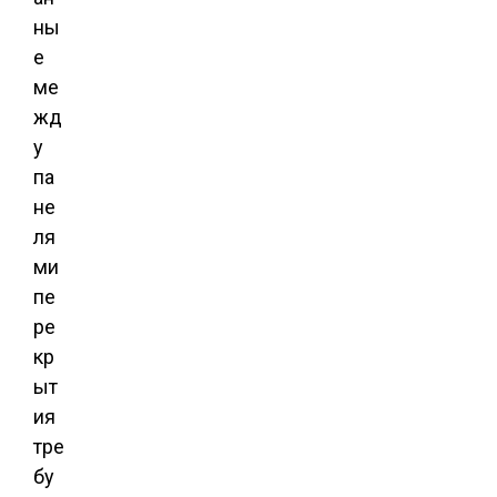
ны
е
ме
жд
у
па
не
ля
ми
пе
ре
кр
ыт
ия
тре
бу