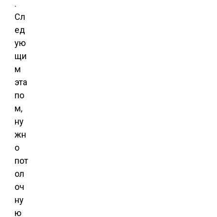
.
Сл
ед
ую
щи
м
эта
по
м,
ну
жн
о
пот
ол
оч
ну
ю