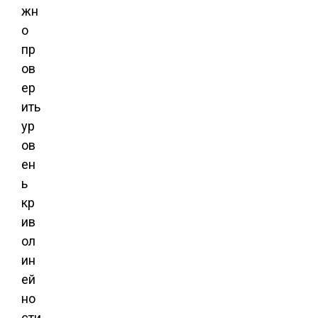
жн
о
пр
ов
ер
ить
ур
ов
ен
ь
кр
ив
ол
ин
ей
но
сти