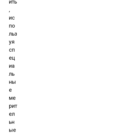
ить
,
ис
по
льз
уя
сп
ец
иа
ль
ны
е
ме
рит
ел
ьн
ые