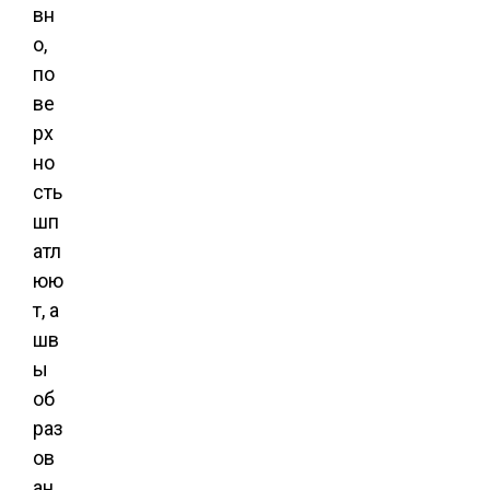
вн
о,
по
ве
рх
но
сть
шп
атл
юю
т, а
шв
ы
об
раз
ов
ан