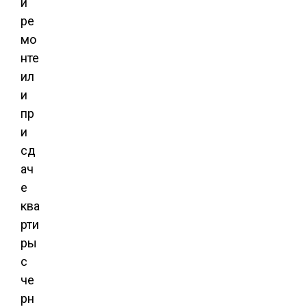
и
ре
мо
нте
ил
и
пр
и
сд
ач
е
ква
рти
ры
с
че
рн