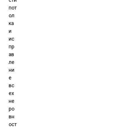
пот
ол
ка
и
ис
пр
ав
ле
ни
е
вс
ех
не
ро
вн
ост