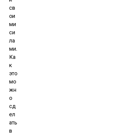
св
ои
ми
си
ла
ми.
Ка
к
это
мо
жн
о
сд
ел
ать
в