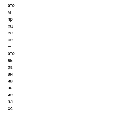
это
м
пр
оц
ес
се
—
это
вы
ра
вн
ив
ан
ие
пл
ос