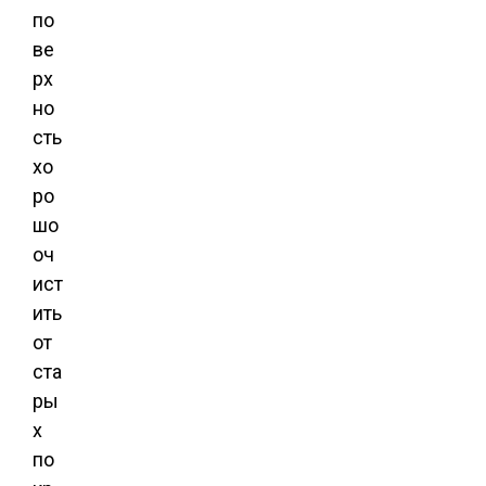
по
ве
рх
но
сть
хо
ро
шо
оч
ист
ить
от
ста
ры
х
по