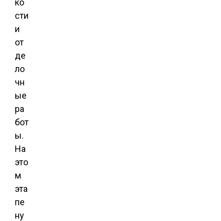
ко
сти
и
от
де
ло
чн
ые
ра
бот
ы.
На
это
м
эта
пе
ну