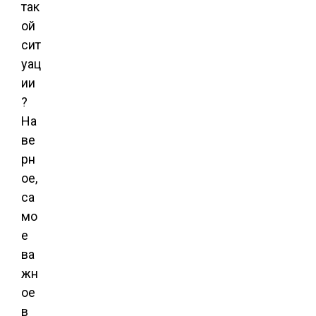
так
ой
сит
уац
ии
?
На
ве
рн
ое,
са
мо
е
ва
жн
ое
в