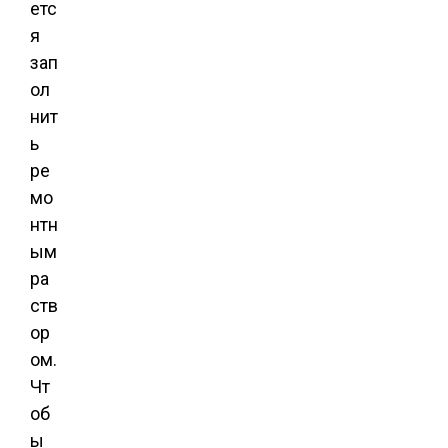
етс
я
зап
ол
нит
ь
ре
мо
нтн
ым
ра
ств
ор
ом.
Чт
об
ы