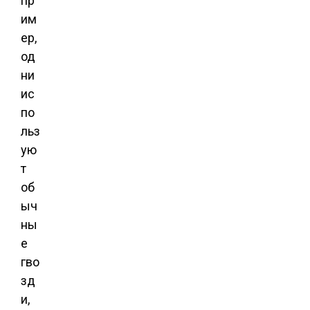
пр
им
ер,
од
ни
ис
по
льз
ую
т
об
ыч
ны
е
гво
зд
и,