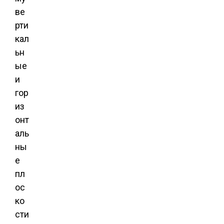
ве
рти
кал
ьн
ые
и
гор
из
онт
аль
ны
е
пл
ос
ко
сти