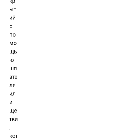
кр
ыт
ий
с
по
мо
щь
ю
шп
ате
ля
ил
и
ще
тки
,
кот