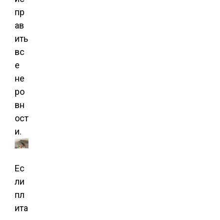
пр
ав
ить
вс
е
не
ро
вн
ост
и.
Ес
ли
пл
ита