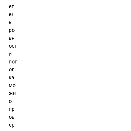
еп
ен
ь
ро
вн
ост
и
пот
ол
ка
мо
жн
о
пр
ов
ер