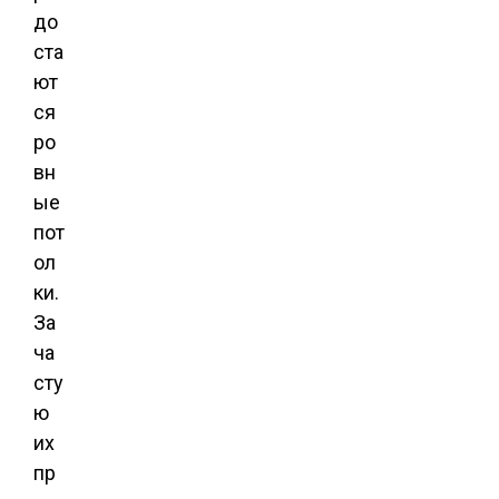
до
ста
ют
ся
ро
вн
ые
пот
ол
ки.
За
ча
сту
ю
их
пр