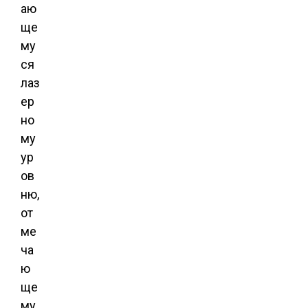
аю
ще
му
ся
лаз
ер
но
му
ур
ов
ню,
от
ме
ча
ю
ще
му