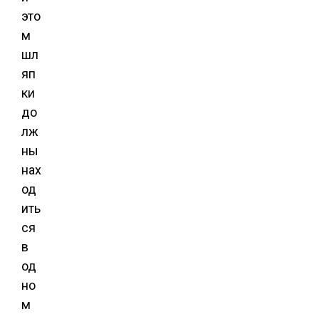
это
м
шл
яп
ки
до
лж
ны
нах
од
ить
ся
в
од
но
м