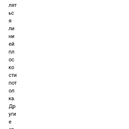
лят
ьс
я
ли
ни
ей
пл
ос
ко
сти
пот
ол
ка.
Др
уги
е