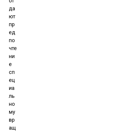
от
да
ют
пр
ед
по
чте
ни
е
сп
ец
иа
ль
но
му
вр
ащ