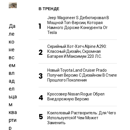
В ТРЕНДЕ
Jeep Wagoneer S Дебютировал В
Мощной Топ-Версии, Которая
Да
Намного Дороже Конкурента От
Tesla
ле
ко
Серийный Хот-Хэтч Alpine A290:
не
Классный Дизайн, Скромная
Батарея И Максимум 220 Л.с.
вс
ем
Новый Toyota Land Cruiser Prado
вл
Получил Версию С Дизайном В Стиле
ад
Прошлого Поколения
ел
Кроссовер Nissan Rogue Обрел
ьца
Внедорожную Версию
м
ква
Ксилоловый Растворитель: Для Чего
Используется И Чем Может
рти
Заменить
р