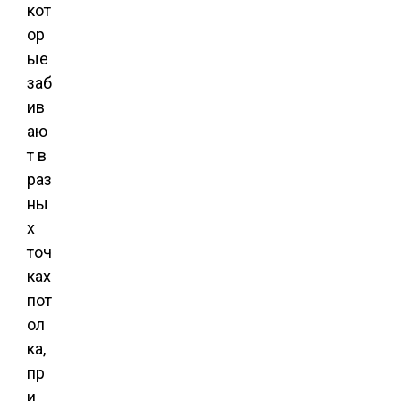
кот
ор
ые
заб
ив
аю
т в
раз
ны
х
точ
ках
пот
ол
ка,
пр
и