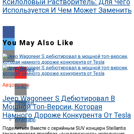
Ксилоловый Растворитель: Для Чего
Используется И Чем Может Заменить
You May Also Like
Flipboard
Авто-мото
Reddit
Jeep Wagoneer S Дебютировал В
Pinterest
Мощной Топ-Версии, Которая
Намного Дороже Конкурента От Tesla
Whatsapp
Поделиться Вместе с серийным SUV концерн Stellantis
также показал прообраз «внедорожного» исполнения.