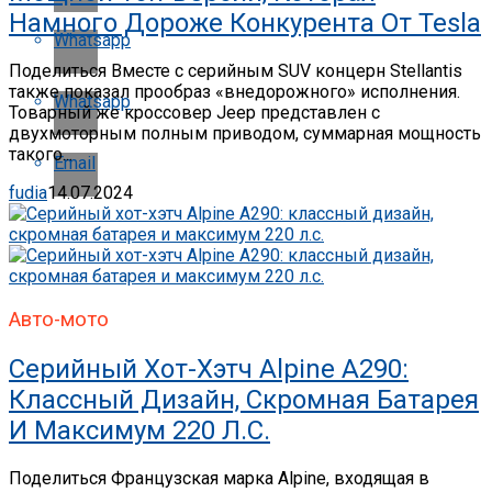
Намного Дороже Конкурента От Tesla
Whatsapp
Поделиться Вместе с серийным SUV концерн Stellantis
также показал прообраз «внедорожного» исполнения.
Whatsapp
Товарный же кроссовер Jeep представлен с
двухмоторным полным приводом, суммарная мощность
такого...
Email
fudia
14.07.2024
Авто-мото
Серийный Хот-Хэтч Alpine A290:
Классный Дизайн, Скромная Батарея
И Максимум 220 Л.с.
Поделиться Французская марка Alpine, входящая в