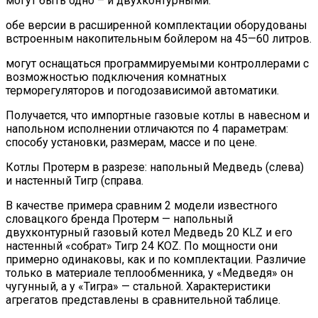
могут быть одно – и двухконтурными.
обе версии в расширенной комплектации оборудованы
встроенным накопительным бойлером на 45—60 литров.
могут оснащаться программируемыми контроллерами с
возможностью подключения комнатных
терморегуляторов и погодозависимой автоматики.
Получается, что импортные газовые котлы в навесном и
напольном исполнении отличаются по 4 параметрам:
способу установки, размерам, массе и по цене.
Котлы Протерм в разрезе: напольный Медведь (слева)
и настенный Тигр (справа.
В качестве примера сравним 2 модели известного
словацкого бренда Протерм — напольный
двухконтурный газовый котел Медведь 20 KLZ и его
настенный «собрат» Тигр 24 KOZ. По мощности они
примерно одинаковы, как и по комплектации. Различие
только в материале теплообменника, у «Медведя» он
чугунный, а у «Тигра» — стальной. Характеристики
агрегатов представлены в сравнительной таблице.