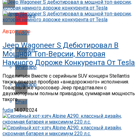
Flipboard
Авто-мото
Reddit
Jeep Wagoneer S Дебютировал В
Pinterest
Мощной Топ-Версии, Которая
Намного Дороже Конкурента От Tesla
Whatsapp
Поделиться Вместе с серийным SUV концерн Stellantis
также показал прообраз «внедорожного» исполнения.
Whatsapp
Товарный же кроссовер Jeep представлен с
двухмоторным полным приводом, суммарная мощность
такого...
Email
fudia
14.07.2024