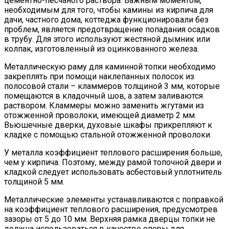
цементно-песчаного раствора. Важным моментом,
необходимым для того, чтобы камины из кирпича для
дачи, частного дома, коттеджа функционировали без
проблем, является предотвращение попадания осадков
в трубу. Для этого используют жестяной дымник или
колпак, изготовленный из оцинкованного железа.
Металлическую раму для каминной топки необходимо
закреплять при помощи наклепанных полосок из
полосовой стали – кламмеров толщиной 3 мм, которые
помещаются в кладочный шов, а затем заливаются
раствором. Кламмеры можно заменить жгутами из
отожженной проволоки, имеющей диаметр 2 мм.
Вьюшечные дверки, духовые шкафы прикрепляют к
кладке с помощью стальной отожженной проволоки.
У металла коэффициент теплового расширения больше,
чем у кирпича. Поэтому, между рамой топочной двери и
кладкой следует использовать асбестовый уплотнитель
толщиной 5 мм.
Металлические элементы устанавливаются с поправкой
на коэффициент теплового расширения, предусмотрев
зазоры от 5 до 10 мм. Верхняя рамка дверцы топки не
должна использоваться в качестве опоры для