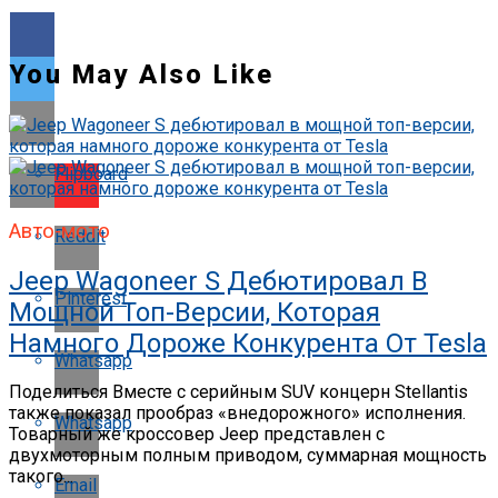
You May Also Like
Flipboard
Авто-мото
Reddit
Jeep Wagoneer S Дебютировал В
Pinterest
Мощной Топ-Версии, Которая
Намного Дороже Конкурента От Tesla
Whatsapp
Поделиться Вместе с серийным SUV концерн Stellantis
также показал прообраз «внедорожного» исполнения.
Whatsapp
Товарный же кроссовер Jeep представлен с
двухмоторным полным приводом, суммарная мощность
такого...
Email