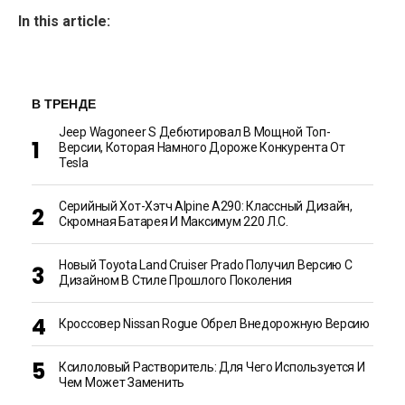
In this article:
В ТРЕНДЕ
Jeep Wagoneer S Дебютировал В Мощной Топ-
Версии, Которая Намного Дороже Конкурента От
Tesla
Серийный Хот-Хэтч Alpine A290: Классный Дизайн,
Скромная Батарея И Максимум 220 Л.с.
Новый Toyota Land Cruiser Prado Получил Версию С
Дизайном В Стиле Прошлого Поколения
Кроссовер Nissan Rogue Обрел Внедорожную Версию
Ксилоловый Растворитель: Для Чего Используется И
Чем Может Заменить