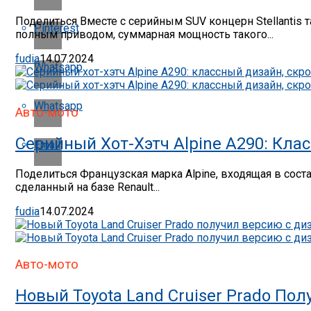
Поделиться Вместе с серийным SUV концерн Stellantis
Pinterest
полным приводом, суммарная мощность такого...
fudia
14.07.2024
Whatsapp
Whatsapp
Авто-мото
Серийный Хот-Хэтч Alpine A290: Кла
Email
Поделиться Французская марка Alpine, входящая в сост
сделанный на базе Renault...
fudia
14.07.2024
Авто-мото
Новый Toyota Land Cruiser Prado П