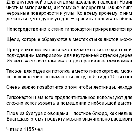
Для внутренней отделки дома идеально подходит Нови
чистым материалом, и к тому же недорогим. Так же гип
неровные поверхности и углы. Ко всему прочему, с ним
делать все, что душе угодно — красить, оклеивать обоя
Непосредственно к стене гипсокартон прикрепляется при
Щели, которые образуются в местах стыка листов можн
Прикрепить листы гипсокартона можно как в один слой 
подходящим материалом для внутренней отделки дерев
Из него часто изготавливают декоративные межкомна
Так же, для отделки потолка, вместо гипсокартона, мо
но, к сожалению, отнимают высоту, от 5-ти до 10-ти сан
Очень важно позаботится о том, чтобы лестницы, нахо
Гипсокартон намного предпочтительнее используют для
сложно использовать в помещении с небольшой высотой
Плов из булгура с овощами – постное блюдо, как нель
Благодаря этому продукту можно значительно расширит
Читали 4155 чел.