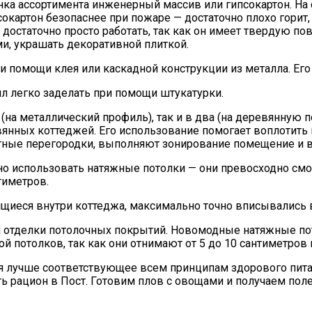
нка ассортимента инженерный массив или гипсокартон. На
сокартон безопаснее при пожаре — достаточно плохо горит,
 достаточно просто работать, так как он имеет твердую по
ми, украшать декоративной плиткой.
 помощи клея или каскадной конструкции из металла. Его л
л легко заделать при помощи штукатурки.
(на металлический профиль), так и в два (на деревянную 
янных коттеджей. Его использование помогает воплотить
тные перегородки, выполняют зонирование помещение и в
жно использовать натяжные потолки — они превосходно см
тиметров.
дящиеся внутри коттеджа, максимально точно вписывались
 отделки потолочных покрытий. Новомодные натяжные пото
 потолков, так как они отнимают от 5 до 10 сантиметров
зя лучше соответствующее всем принципам здорового питан
ь рацион в Пост. Готовим плов с овощами и получаем поле