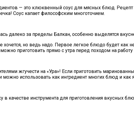
иентов — это клюквенный соус для мясных блюд. Рецепт
печка! Соус капает философским многоточием.
лась далеко за пределы Балкан, особенно выделятся вкус
 хочется, но ведь надо. Первое легкое блюдо будет как нел
 можно приготовить прямо с утра перед походом на работу
елями жгучести на «Ура»! Если приготовить маринованный
и можно использовать как ингредиент многих блюд и как 
 в качестве инструмента для приготовления вкусных блюд