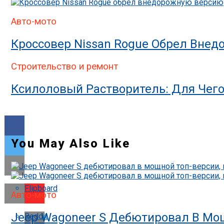
Авто-мото
Кроссовер Nissan Rogue Обрел Вне
Строительство и ремонт
Ксилоловый Растворитель: Для Чег
You May Also Like
Flipboard
Авто-мото
Jeep Wagoneer S Дебютировал В Мощ
Reddit