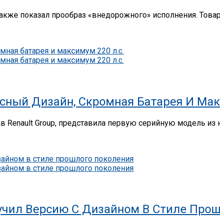
 также показал прообраз «внедорожного» исполнения. Тов
ссный Дизайн, Скромная Батарея И Мак
ав Renault Group, представила первую серийную модель из 
олучил Версию С Дизайном В Стиле Про