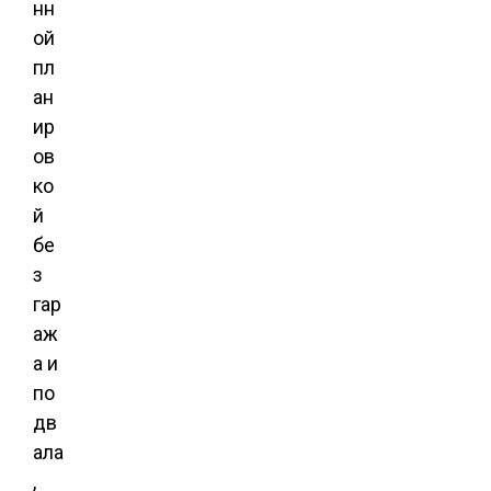
нн
ой
пл
ан
ир
ов
ко
й
бе
з
гар
аж
а и
по
дв
ала
,