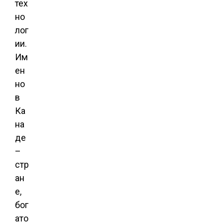
тех
но
лог
ии.
Им
ен
но
в
Ка
на
де
–
стр
ан
е,
бог
ато