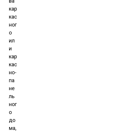
ва
кар
кас
ног
о
ил
и
кар
кас
но-
па
не
ль
ног
о
до
ма,