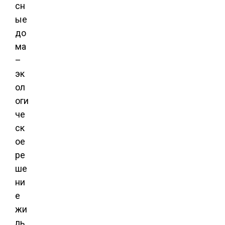
сн
ые
до
ма
–
эк
ол
оги
че
ск
ое
ре
ше
ни
е
жи
ль