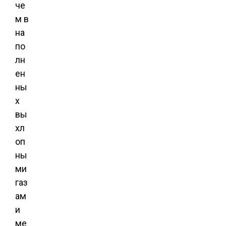
че
м в
на
по
лн
ен
ны
х
вы
хл
оп
ны
ми
газ
ам
и
ме