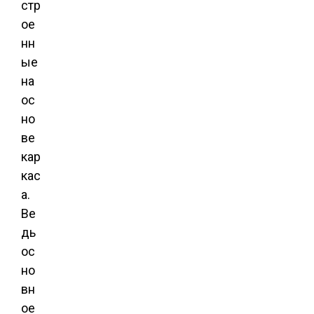
стр
ое
нн
ые
на
ос
но
ве
кар
кас
а.
Ве
дь
ос
но
вн
ое