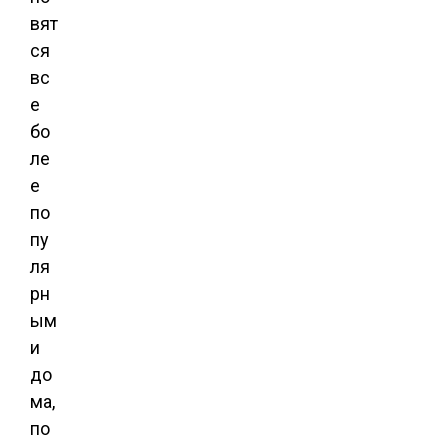
вят
ся
вс
е
бо
ле
е
по
пу
ля
рн
ым
и
до
ма,
по