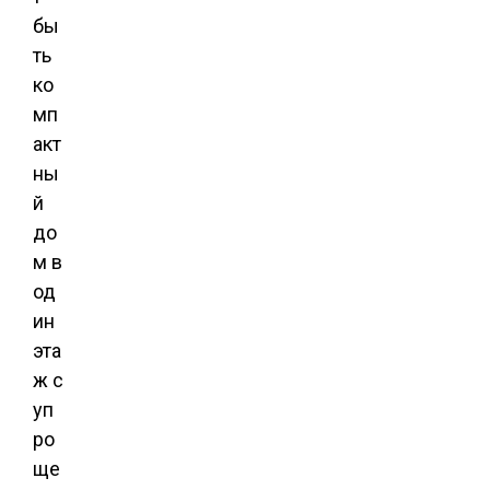
бы
ть
ко
мп
акт
ны
й
до
м в
од
ин
эта
ж с
уп
ро
ще