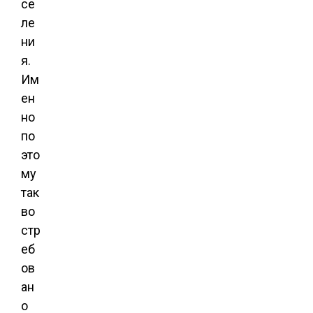
се
ле
ни
я.
Им
ен
но
по
это
му
так
во
стр
еб
ов
ан
о