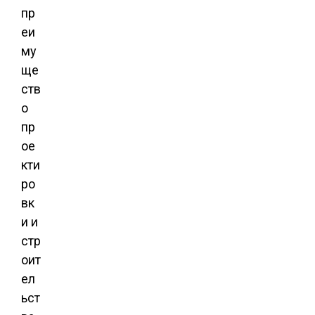
пр
еи
му
ще
ств
о
пр
ое
кти
ро
вк
и и
стр
оит
ел
ьст