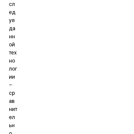
сл
ед
уя
да
нн
ой
тех
но
лог
ии
–
ср
ав
нит
ел
ьн
о