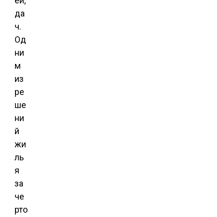
ей,
да
ч.
Од
ни
м
из
ре
ше
ни
й
жи
ль
я
за
че
рто