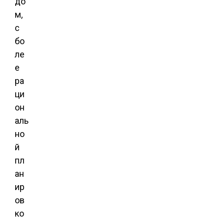
до
м,
с
бо
ле
е
ра
ци
он
аль
но
й
пл
ан
ир
ов
ко