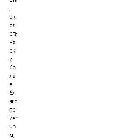
,
эк
ол
оги
че
ск
и
бо
ле
е
бл
аго
пр
ият
но
м,