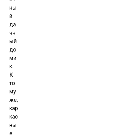
ны
й
да
чн
ый
до
ми
к.
К
то
му
же,
кар
кас
ны
е