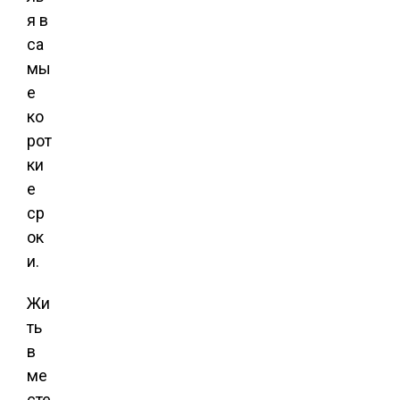
я в
са
мы
е
ко
рот
ки
е
ср
ок
и.
Жи
ть
в
ме
сте