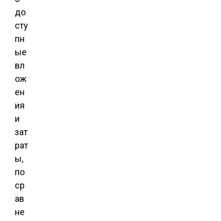
до
сту
пн
ые
вл
ож
ен
ия
и
зат
рат
ы,
по
ср
ав
не