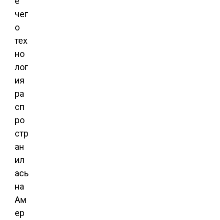
е
чег
о
тех
но
лог
ия
ра
сп
ро
стр
ан
ил
ась
на
Ам
ер