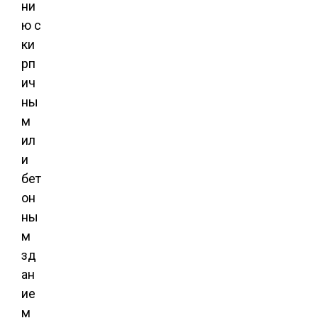
ни
ю с
ки
рп
ич
ны
м
ил
и
бет
он
ны
м
зд
ан
ие
м