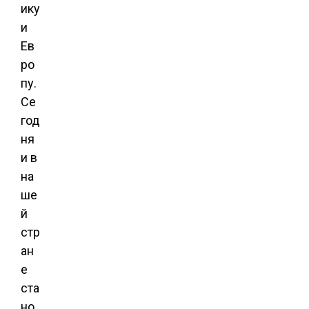
ику
и
Ев
ро
пу.
Се
год
ня
и в
на
ше
й
стр
ан
е
ста
но