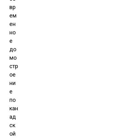
вр
ем
ен
но
е
до
мо
стр
ое
ни
е
по
кан
ад
ск
ой