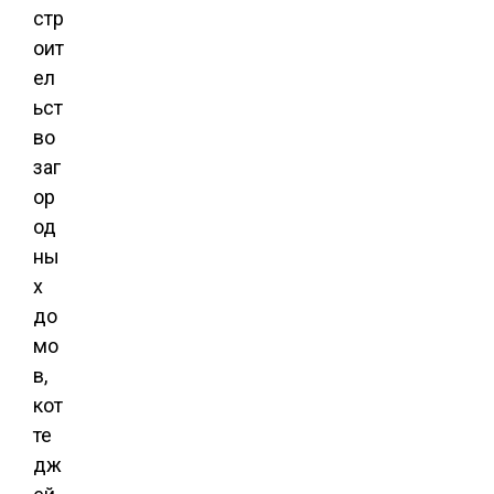
стр
оит
ел
ьст
во
заг
ор
од
ны
х
до
мо
в,
кот
те
дж