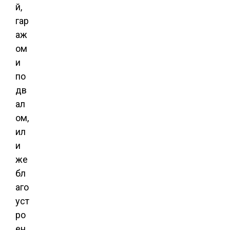
й,
гар
аж
ом
и
по
дв
ал
ом,
ил
и
же
бл
аго
уст
ро
ен