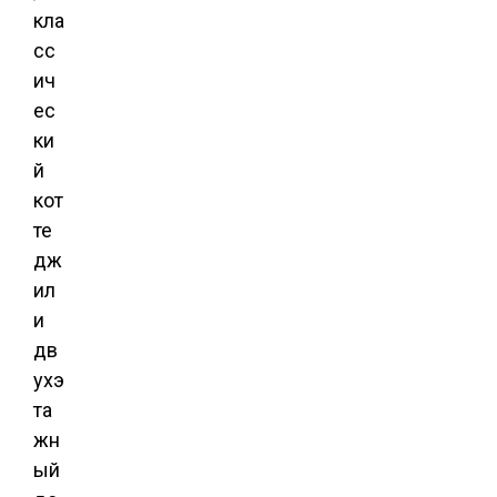
кла
сс
ич
ес
ки
й
кот
те
дж
ил
и
дв
ухэ
та
жн
ый