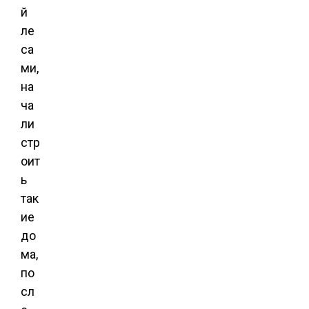
й
ле
са
ми,
на
ча
ли
стр
оит
ь
так
ие
до
ма,
по
сл