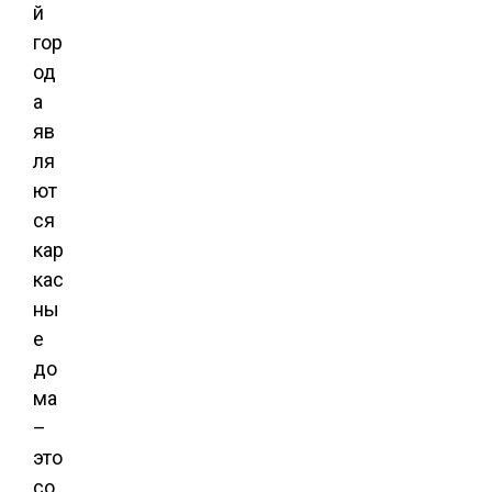
й
гор
од
а
яв
ля
ют
ся
кар
кас
ны
е
до
ма
–
это
со