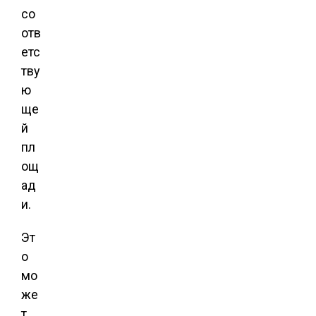
со
отв
етс
тву
ю
ще
й
пл
ощ
ад
и.
Эт
о
мо
же
т