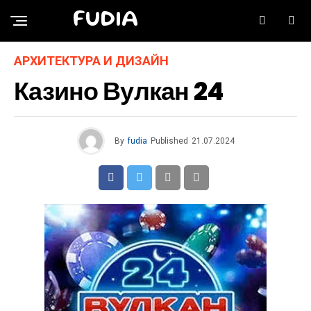
FUDIA
АРХИТЕКТУРА И ДИЗАЙН
Казино Вулкан 24
By
fudia
Published
21.07.2024