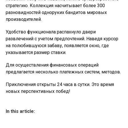
стратегию. Коллекция насчитывает более 300
разновидностей одноруких бандитов мировых
производителей.
Удобство функционала распахнуло двери
развлечений с учетом предпочтений. Наведя курсор
на полюбившуюся забаву, появляется окно, где
указывается размер ставки.
Для осуществления финансовых операций
предлагается несколько платежных систем, методов.
Приключения открыты 24 часа в сутки. Это время
новых перспективных побед!
In this article: