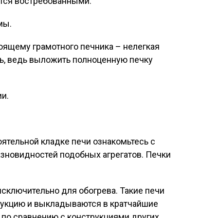
ются востребованными.
мы.
оящему грамотного печника – нелегкая
ать, ведь выложить полноценную печку
и.
ятельной кладке печи ознакомьтесь с
новидностей подобных агрегатов. Печки
сключительно для обогрева. Такие печи
рукцию и выкладываются в кратчайшие
 по сравнению с конструкциями других