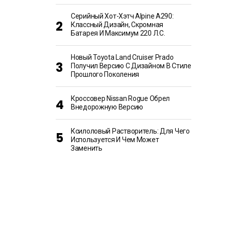
Серийный Хот-Хэтч Alpine A290:
Классный Дизайн, Скромная
Батарея И Максимум 220 Л.с.
Новый Toyota Land Cruiser Prado
Получил Версию С Дизайном В Стиле
Прошлого Поколения
Кроссовер Nissan Rogue Обрел
Внедорожную Версию
Ксилоловый Растворитель: Для Чего
Используется И Чем Может
Заменить