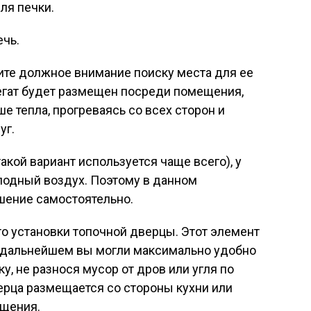
ля печки.
ечь.
ите должное внимание поиску места для ее
регат будет размещен посреди помещения,
е тепла, прогреваясь со всех сторон и
уг.
такой вариант используется чаще всего), у
олодный воздух. Поэтому в данном
шение самостоятельно.
о установки топочной дверцы. Этот элемент
в дальнейшем вы могли максимально удобно
у, не разнося мусор от дров или угля по
ерца размещается со стороны кухни или
ещения.