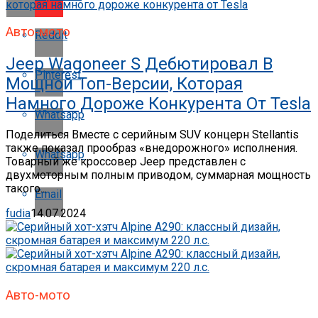
Авто-мото
Reddit
Jeep Wagoneer S Дебютировал В
Pinterest
Мощной Топ-Версии, Которая
Намного Дороже Конкурента От Tesla
Whatsapp
Поделиться Вместе с серийным SUV концерн Stellantis
также показал прообраз «внедорожного» исполнения.
Whatsapp
Товарный же кроссовер Jeep представлен с
двухмоторным полным приводом, суммарная мощность
такого...
Email
fudia
14.07.2024
Авто-мото