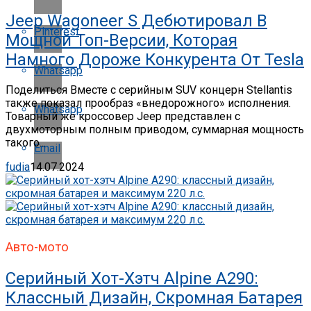
Jeep Wagoneer S Дебютировал В
Pinterest
Мощной Топ-Версии, Которая
Намного Дороже Конкурента От Tesla
Whatsapp
Поделиться Вместе с серийным SUV концерн Stellantis
также показал прообраз «внедорожного» исполнения.
Whatsapp
Товарный же кроссовер Jeep представлен с
двухмоторным полным приводом, суммарная мощность
такого...
Email
fudia
14.07.2024
Авто-мото
Серийный Хот-Хэтч Alpine A290:
Классный Дизайн, Скромная Батарея