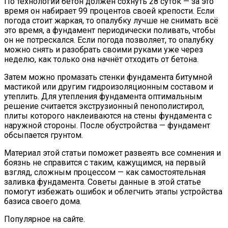
По технологии бетон должен сохнуть 28 суток — за это
время он набирает 99 процентов своей крепости. Если
погода стоит жаркая, то опалубку лучше не снимать всё
это время, а фундамент периодически поливать, чтобы
он не потрескался. Если погода позволяет, то опалубку
можно снять и разобрать своими руками уже через
неделю, как только она начнёт отходить от бетона.
Затем можно промазать стенки фундамента битумной
мастикой или другим гидроизоляционным составом и
утеплить. Для утепления фундамента оптимальным
решение считается экструзионный пенополистирол,
плиты которого наклеиваются на стены фундамента с
наружной стороны. После обустройства — фундамент
обсыпается грунтом.
Материал этой статьи поможет развеять все сомнения и
боязнь не справится с таким, кажущимся, на первый
взгляд, сложным процессом — как самостоятельная
заливка фундамента. Советы данные в этой статье
помогут избежать ошибок и облегчить этапы устройства
базиса своего дома.
Популярное на сайте.