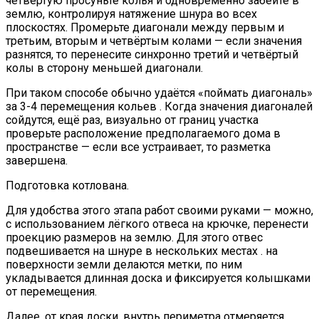
четвёртую просуньте колья и одновременно забейте в
землю, контролируя натяжение шнура во всех
плоскостях. Промерьте диагонали между первым и
третьим, вторым и четвёртым колами — если значения
разнятся, то перенесите синхронно третий и четвёртый
колы в сторону меньшей диагонали.
При таком способе обычно удаётся «поймать диагональ»
за 3-4 перемещения кольев . Когда значения диагоналей
сойдутся, ещё раз, визуально от границ участка
проверьте расположение предполагаемого дома в
пространстве — если все устраивает, то разметка
завершена.
Подготовка котлована.
Для удобства этого этапа работ своими руками — можно,
с использованием лёгкого отвеса на крючке, перенести
проекцию размеров на землю. Для этого отвес
подвешивается на шнуре в нескольких местах . на
поверхности земли делаются метки, по ним
укладывается длинная доска и фиксируется колышками
от перемещения.
Далее, от края доски, внутрь периметра отмеряется