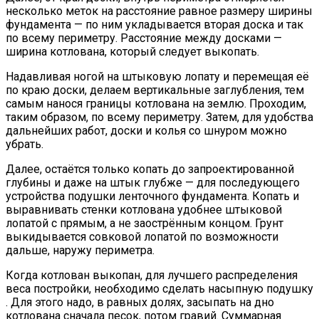
несколько меток на расстояние равное размеру ширины
фундамента — по ним укладывается вторая доска и так
по всему периметру. Расстояние между досками —
ширина котлована, который следует выкопать.
Надавливая ногой на штыковую лопату и перемещая её
по краю доски, делаем вертикальные заглубления, тем
самым нанося границы котлована на землю. Проходим,
таким образом, по всему периметру. Затем, для удобства
дальнейших работ, доски и колья со шнуром можно
убрать.
Далее, остаётся только копать до запроектированной
глубины и даже на штык глубже — для последующего
устройства подушки ленточного фундамента. Копать и
выравнивать стенки котлована удобнее штыковой
лопатой с прямым, а не заострённым концом. Грунт
выкидывается совковой лопатой по возможности
дальше, наружу периметра.
Когда котлован выкопан, для лучшего распределения
веса постройки, необходимо сделать насыпную подушку
. Для этого надо, в равных долях, засыпать на дно
котлована сначала песок, потом гравий. Суммарная