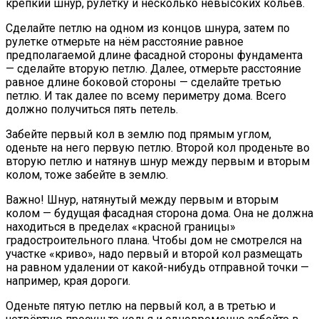
крепкий шнур, рулетку и несколько невысоких кольев.
Сделайте петлю на одном из концов шнура, затем по
рулетке отмерьте на нём расстояние равное
предполагаемой длине фасадной стороны фундамента
— сделайте вторую петлю. Далее, отмерьте расстояние
равное длине боковой стороны — сделайте третью
петлю. И так далее по всему периметру дома. Всего
должно получиться пять петель.
Забейте первый кол в землю под прямым углом,
оденьте на него первую петлю. Второй кол проденьте во
вторую петлю и натянув шнур между первым и вторым
колом, тоже забейте в землю.
Важно! Шнур, натянутый между первым и вторым
колом — будущая фасадная сторона дома. Она не должна
находиться в пределах «красной границы»
градостроительного плана. Чтобы дом не смотрелся на
участке «криво», надо первый и второй кол размещать
на равном удалении от какой-нибудь отправной точки —
например, края дороги.
Оденьте пятую петлю на первый кол, а в третью и