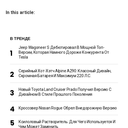
In this article:
В ТРЕНДЕ
Jeep Wagoneer S Дебютировал В Мощной Топ-
Версии, Которая Намного Дороже Конкурента От
Tesla
Серийный Хот-Хэтч Alpine A290: Классный Дизайн,
Скромная Батарея И Максимум 220 Л.с.
Новый Toyota Land Cruiser Prado Получил Версию С
Дизайном В Стиле Прошлого Поколения
Кроссовер Nissan Rogue Обрел Внедорожную Версию
Ксилоловый Растворитель: Для Чего Используется И
Чем Может Заменить