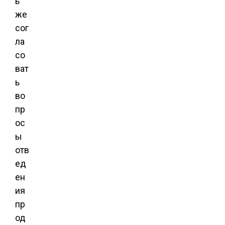
ь
же
сог
ла
со
ват
ь
во
пр
ос
ы
отв
ед
ен
ия
пр
од