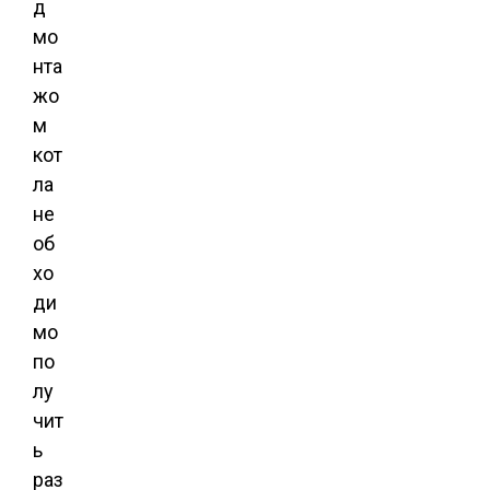
д
мо
нта
жо
м
кот
ла
не
об
хо
ди
мо
по
лу
чит
ь
раз