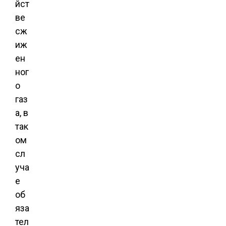
йст
ве
сж
иж
ен
ног
о
газ
а, в
так
ом
сл
уча
е
об
яза
тел