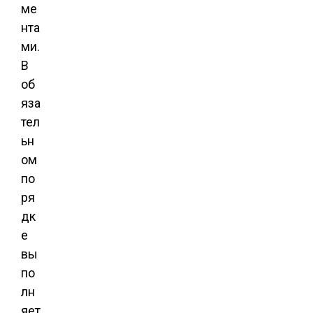
ме
нта
ми.
В
об
яза
тел
ьн
ом
по
ря
дк
е
вы
по
лн
яет