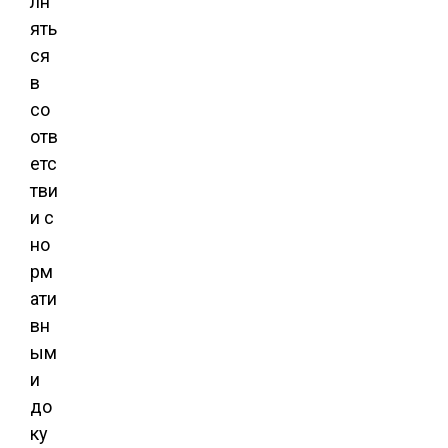
лн
ять
ся
в
со
отв
етс
тви
и с
но
рм
ати
вн
ым
и
до
ку