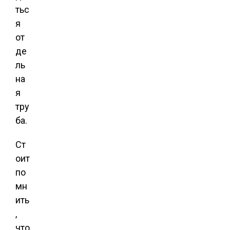
тьс
я
от
де
ль
на
я
тру
ба.
Ст
оит
по
мн
ить
,
что