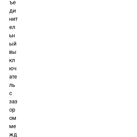
ъе
ди
нит
ел
ьн
ый
вы
кл
юч
ате
ль
с
заз
ор
ом
ме
жд