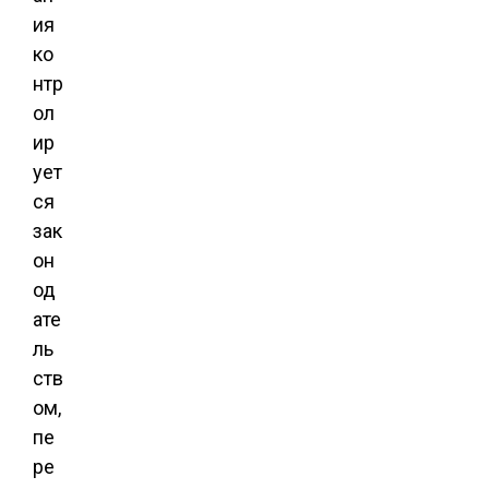
ия
ко
нтр
ол
ир
ует
ся
зак
он
од
ате
ль
ств
ом,
пе
ре