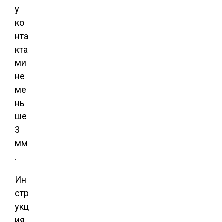
у
ко
нта
кта
ми
не
ме
нь
ше
3
мм
.
Ин
стр
укц
ия