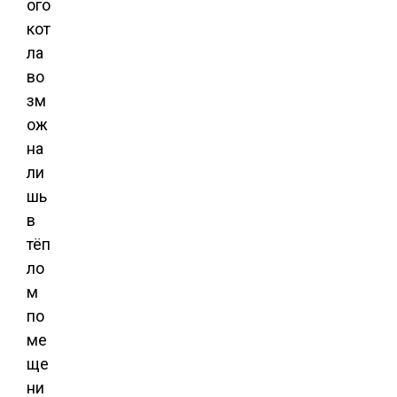
ого
кот
ла
во
зм
ож
на
ли
шь
в
тёп
ло
м
по
ме
ще
ни