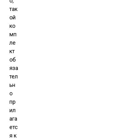
о,
так
ой
ко
мп
ле
кт
об
яза
тел
ьн
о
пр
ил
ага
етс
я к