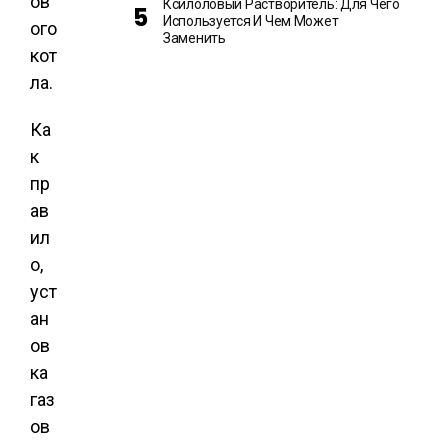
ов
Ксилоловый Растворитель: Для Чего
Используется И Чем Может
ого
Заменить
кот
ла.
Ка
к
пр
ав
ил
о,
уст
ан
ов
ка
газ
ов