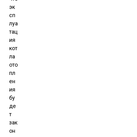
эк
сп
луа
тац
ия
кот
ла
ото
пл
ен
ия
бу
де
т
зак
он