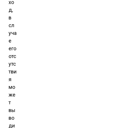
хо
д,
в
сл
уча
е
его
отс
утс
тви
я
мо
же
т
вы
во
ди