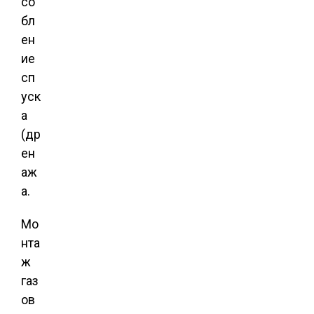
со
бл
ен
ие
сп
уск
а
(др
ен
аж
а.
Мо
нта
ж
газ
ов