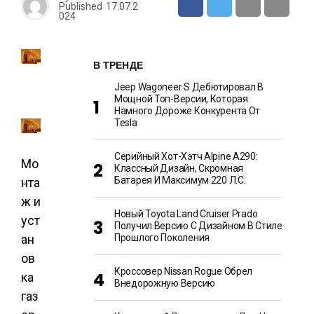
Published
17.07.2
024
В ТРЕНДЕ
Jeep Wagoneer S Дебютировал В
Мощной Топ-Версии, Которая
Намного Дороже Конкурента От
Tesla
Серийный Хот-Хэтч Alpine A290:
Мо
Классный Дизайн, Скромная
Батарея И Максимум 220 Л.с.
нта
ж и
Новый Toyota Land Cruiser Prado
уст
Получил Версию С Дизайном В Стиле
ан
Прошлого Поколения
ов
Кроссовер Nissan Rogue Обрел
ка
Внедорожную Версию
газ