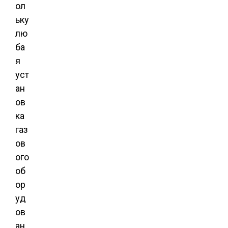
ол
ьку
лю
ба
я
уст
ан
ов
ка
газ
ов
ого
об
ор
уд
ов
ан