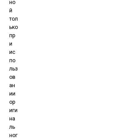
но
й
тол
ько
пр
и
ис
по
льз
ов
ан
ии
ор
иги
на
ль
ног