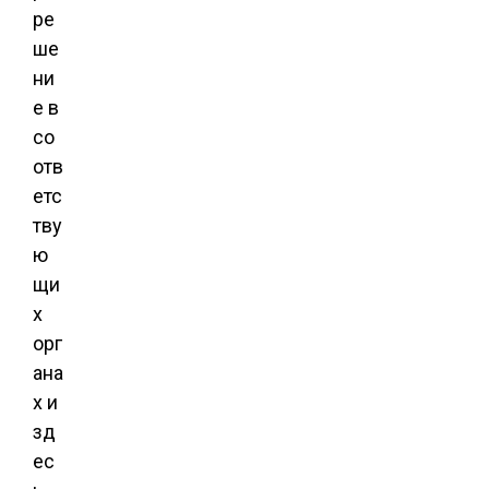
ре
ше
ни
е в
со
отв
етс
тву
ю
щи
х
орг
ана
х и
зд
ес