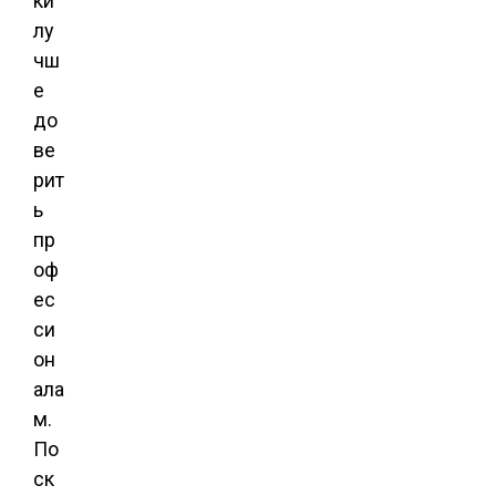
ки
лу
чш
е
до
ве
рит
ь
пр
оф
ес
си
он
ала
м.
По
ск