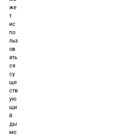
же
т
ис
по
льз
ов
ать
ся
су
ще
ств
ую
щи
й
ды
мо