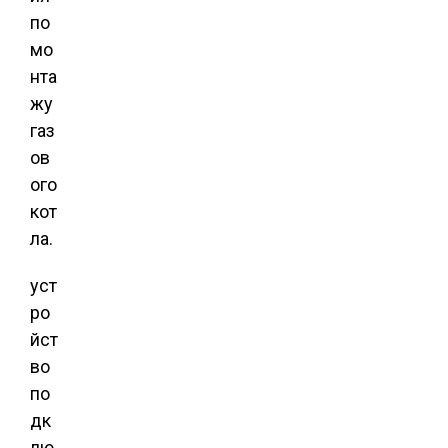
по
мо
нта
жу
газ
ов
ого
кот
ла.
уст
ро
йст
во
по
дк
лю