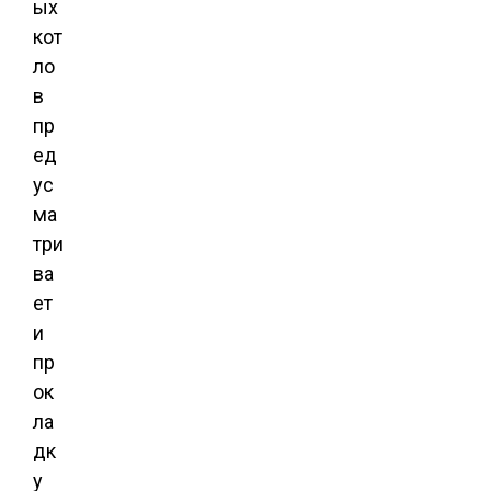
ых
кот
ло
в
пр
ед
ус
ма
три
ва
ет
и
пр
ок
ла
дк
у