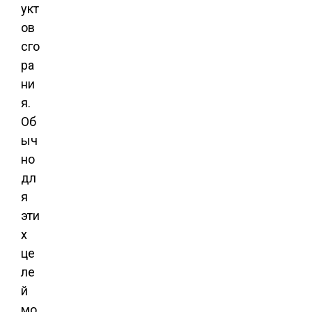
укт
ов
сго
ра
ни
я.
Об
ыч
но
дл
я
эти
х
це
ле
й
мо