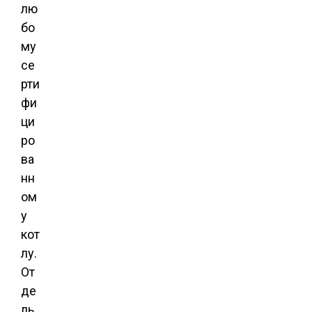
лю
бо
му
се
рти
фи
ци
ро
ва
нн
ом
у
кот
лу.
От
де
ль