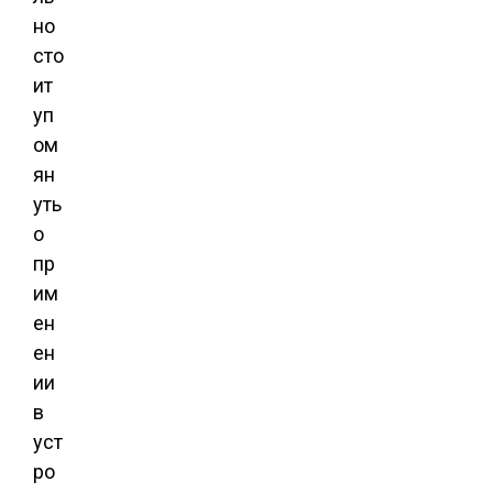
но
сто
ит
уп
ом
ян
уть
о
пр
им
ен
ен
ии
в
уст
ро