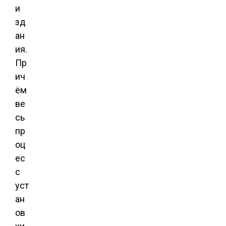
и
зд
ан
ия.
Пр
ич
ём
ве
сь
пр
оц
ес
с
уст
ан
ов