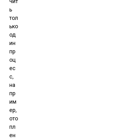
чит
ь
тол
ько
од
ин
пр
оц
ес
с,
на
пр
им
ер,
ото
пл
ен