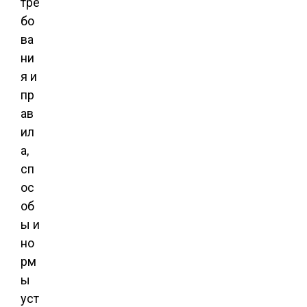
тре
бо
ва
ни
я и
пр
ав
ил
а,
сп
ос
об
ы и
но
рм
ы
уст