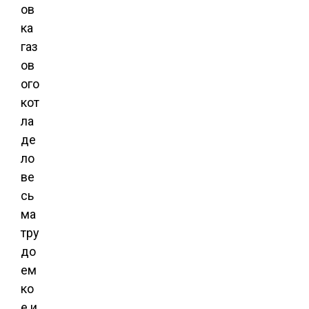
ов
ка
газ
ов
ого
кот
ла
де
ло
ве
сь
ма
тру
до
ем
ко
е и