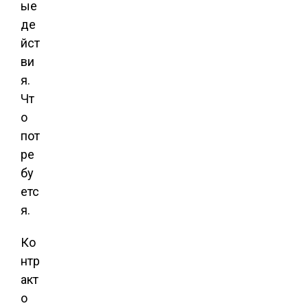
ые
де
йст
ви
я.
Чт
о
пот
ре
бу
етс
я.
Ко
нтр
акт
о