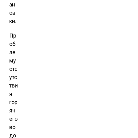
ан
ов
ки.
Пр
об
ле
му
отс
утс
тви
я
гор
яч
его
во
до