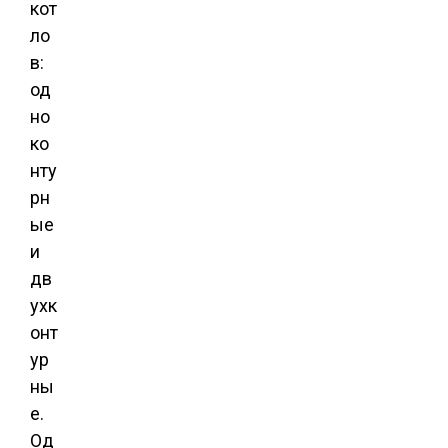
кот
ло
в:
од
но
ко
нту
рн
ые
и
дв
ухк
онт
ур
ны
е.
Од