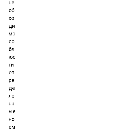
не
об
хо
ди
мо
со
бл
юс
ти
оп
ре
де
ле
нн
ые
но
рм