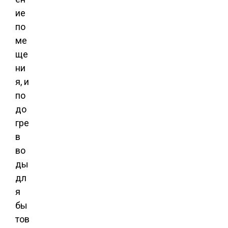
ие
по
ме
ще
ни
я, и
по
до
гре
в
во
ды
дл
я
бы
тов