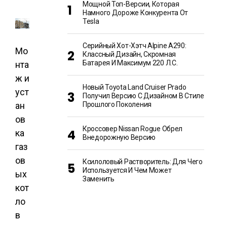
Мощной Топ-Версии, Которая
Намного Дороже Конкурента От
Tesla
Серийный Хот-Хэтч Alpine A290:
Мо
Классный Дизайн, Скромная
Батарея И Максимум 220 Л.с.
нта
ж и
Новый Toyota Land Cruiser Prado
уст
Получил Версию С Дизайном В Стиле
ан
Прошлого Поколения
ов
Кроссовер Nissan Rogue Обрел
ка
Внедорожную Версию
газ
ов
Ксилоловый Растворитель: Для Чего
Используется И Чем Может
ых
Заменить
кот
ло
в