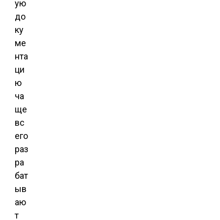
ую
до
ку
ме
нта
ци
ю
ча
ще
вс
его
раз
ра
бат
ыв
аю
т