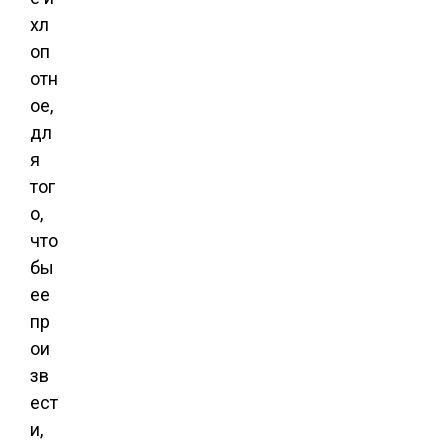
хл
оп
отн
ое,
дл
я
тог
о,
что
бы
ее
пр
ои
зв
ест
и,