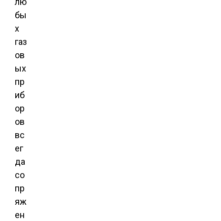
лю
бы
х
газ
ов
ых
пр
иб
ор
ов
вс
ег
да
со
пр
яж
ен