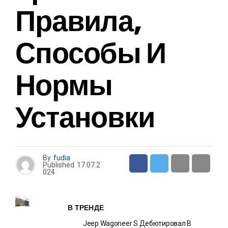
Правила,
Способы И
Нормы
Установки
By
fudia
Published
17.07.2
024
В ТРЕНДЕ
Jeep Wagoneer S Дебютировал В