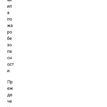
ил
а
по
жа
ро
бе
зо
па
сн
ост
и.
Пр
еж
де
че