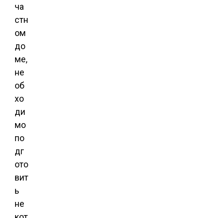
ча
стн
ом
до
ме,
не
об
хо
ди
мо
по
дг
ото
вит
ь
не
кот