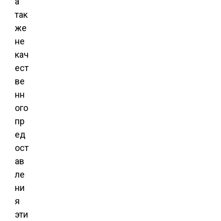
а
так
же
не
кач
ест
ве
нн
ого
пр
ед
ост
ав
ле
ни
я
эти