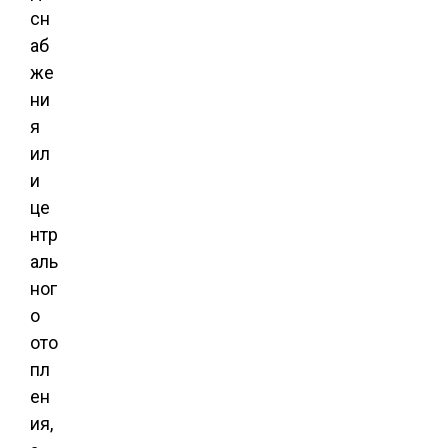
сн
аб
же
ни
я
ил
и
це
нтр
аль
ног
о
ото
пл
ен
ия,