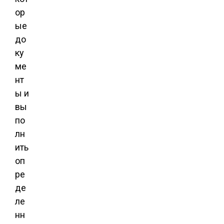
ор
ые
до
ку
ме
нт
ы и
вы
по
лн
ить
оп
ре
де
ле
нн