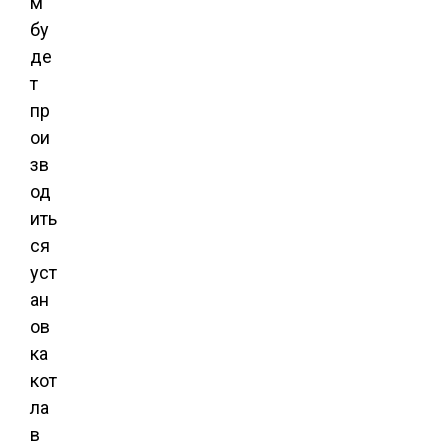
м
бу
де
т
пр
ои
зв
од
ить
ся
уст
ан
ов
ка
кот
ла
в