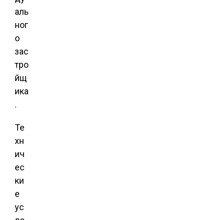
аль
ног
о
зас
тро
йщ
ика
.
Те
хн
ич
ес
ки
е
ус