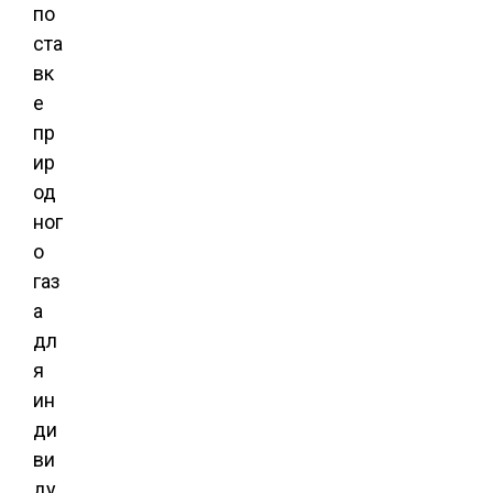
по
ста
вк
е
пр
ир
од
ног
о
газ
а
дл
я
ин
ди
ви
ду