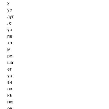
х
ус
луг
, с
ус
пе
хо
м
ре
ша
ет
уст
ан
ов
ка
газ
ов