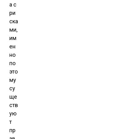
а с
ри
ска
ми,
им
ен
но
по
это
му
су
ще
ств
ую
т
пр
ав