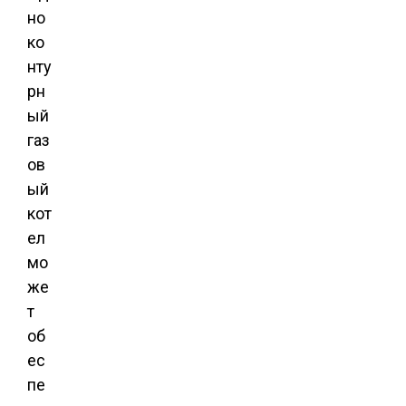
но
ко
нту
рн
ый
газ
ов
ый
кот
ел
мо
же
т
об
ес
пе