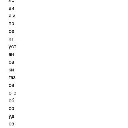
ло
ви
я и
пр
ое
кт
уст
ан
ов
ки
газ
ов
ого
об
ор
уд
ов