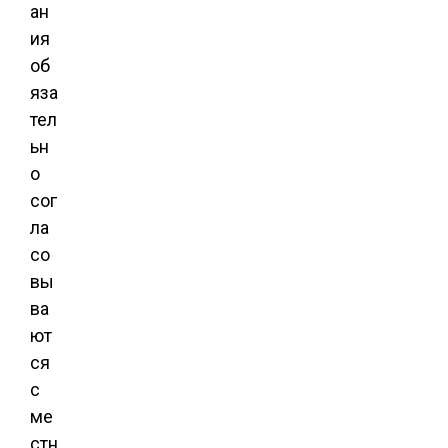
ан
ия
об
яза
тел
ьн
о
сог
ла
со
вы
ва
ют
ся
с
ме
стн