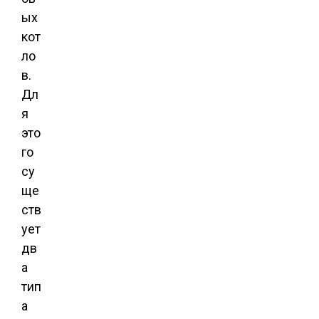
ых
кот
ло
в.
Дл
я
это
го
су
ще
ств
ует
дв
а
тип
а