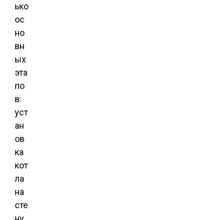
ько
ос
но
вн
ых
эта
по
в:
уст
ан
ов
ка
кот
ла
на
сте
ну,