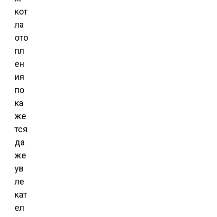
кот
ла
ото
пл
ен
ия
по
ка
же
тся
да
же
ув
ле
кат
ел