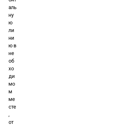
аль
ну
ю
ли
ни
ю в
не
об
хо
ди
мо
м
ме
сте
,
от