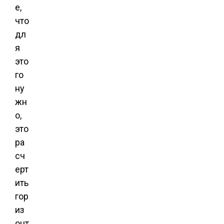
е,
что
дл
я
это
го
ну
жн
о,
это
ра
сч
ерт
ить
гор
из
онт