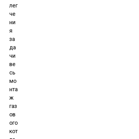
лег
че
ни
я
за
да
чи
ве
сь
мо
нта
ж
газ
ов
ого
кот