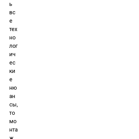
ь
вс
е
тех
но
лог
ич
ес
ки
е
ню
ан
сы,
то
мо
нта
ж