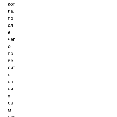
кот
ла,
по
сл
е
чег
о
по
ве
сит
ь
на
ни
х
са
м
наг