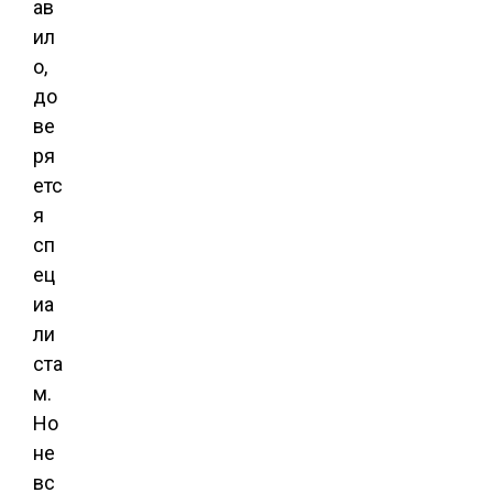
ав
ил
о,
до
ве
ря
етс
я
сп
ец
иа
ли
ста
м.
Но
не
вс