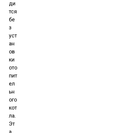
ди
тся
бе
з
уст
ан
ов
ки
ото
пит
ел
ьн
ого
кот
ла.
Эт
а