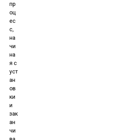
пр
оц
ес
с,
на
чи
на
я с
уст
ан
ов
ки
и
зак
ан
чи
ва