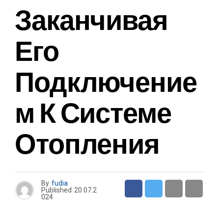
Заканчивая
Его
Подключение
М К Системе
Отопления
By
fudia
Published
20.07.2
024