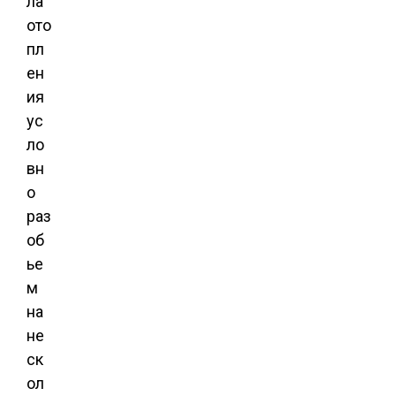
ла
ото
пл
ен
ия
ус
ло
вн
о
раз
об
ье
м
на
не
ск
ол