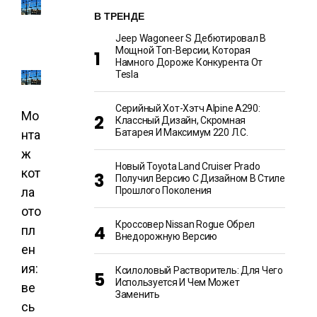
В ТРЕНДЕ
Jeep Wagoneer S Дебютировал В
Мощной Топ-Версии, Которая
Намного Дороже Конкурента От
Tesla
Серийный Хот-Хэтч Alpine A290:
Мо
Классный Дизайн, Скромная
Батарея И Максимум 220 Л.с.
нта
ж
Новый Toyota Land Cruiser Prado
кот
Получил Версию С Дизайном В Стиле
ла
Прошлого Поколения
ото
Кроссовер Nissan Rogue Обрел
пл
Внедорожную Версию
ен
ия:
Ксилоловый Растворитель: Для Чего
Используется И Чем Может
ве
Заменить
сь