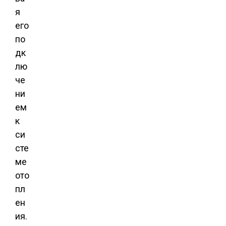
я
его
по
дк
лю
че
ни
ем
к
си
сте
ме
ото
пл
ен
ия.