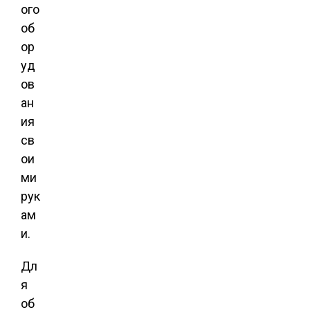
ого
об
ор
уд
ов
ан
ия
св
ои
ми
рук
ам
и.
Дл
я
об