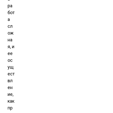
ра
бот
а
сл
ож
на
я, и
ее
ос
ущ
ест
вл
ен
ие,
как
пр