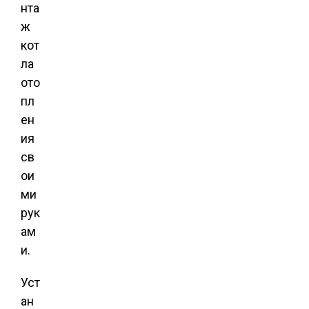
нта
ж
кот
ла
ото
пл
ен
ия
св
ои
ми
рук
ам
и.
Уст
ан