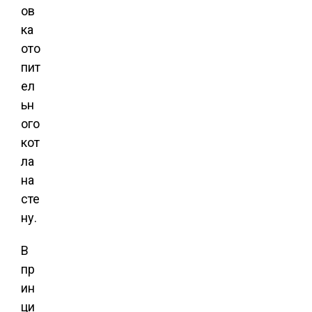
ов
ка
ото
пит
ел
ьн
ого
кот
ла
на
сте
ну.
В
пр
ин
ци