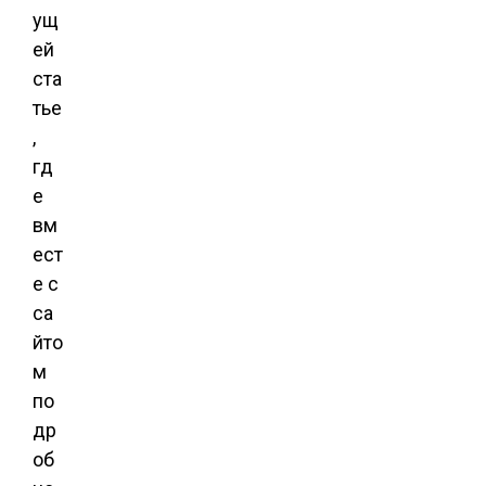
ущ
ей
ста
тье
,
гд
е
вм
ест
е с
са
йто
м
по
др
об