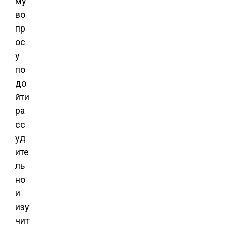
му
во
пр
ос
у
по
до
йти
ра
сс
уд
ите
ль
но
и
изу
чит