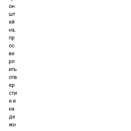
он
шт
ей
на,
пр
ос
ве
рл
ить
отв
ер
сти
я и
на
де
жн