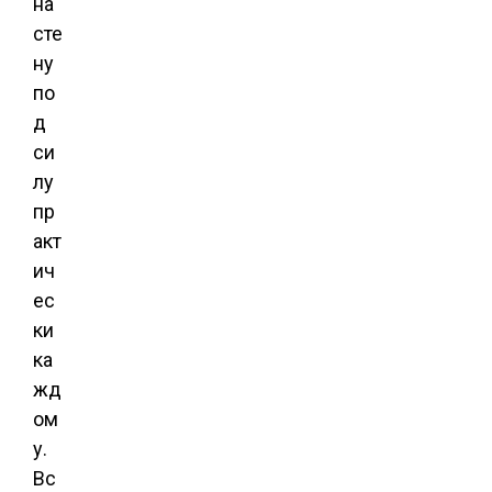
на
сте
ну
по
д
си
лу
пр
акт
ич
ес
ки
ка
жд
ом
у.
Вс