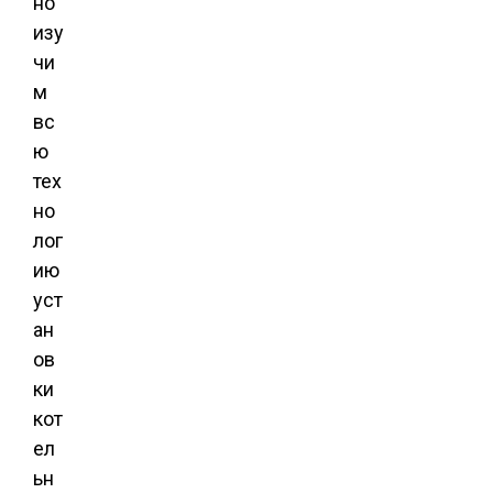
но
изу
чи
м
вс
ю
тех
но
лог
ию
уст
ан
ов
ки
кот
ел
ьн