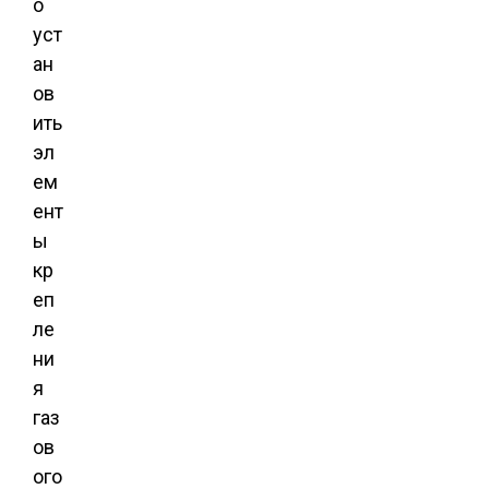
о
уст
ан
ов
ить
эл
ем
ент
ы
кр
еп
ле
ни
я
газ
ов
ого