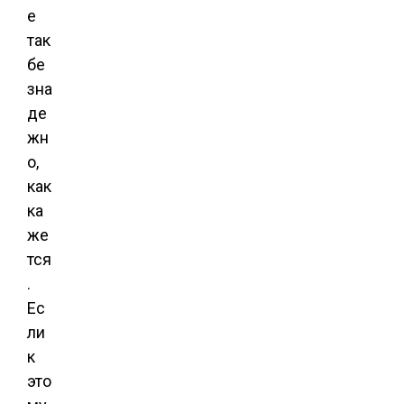
е
так
бе
зна
де
жн
о,
как
ка
же
тся
.
Ес
ли
к
это