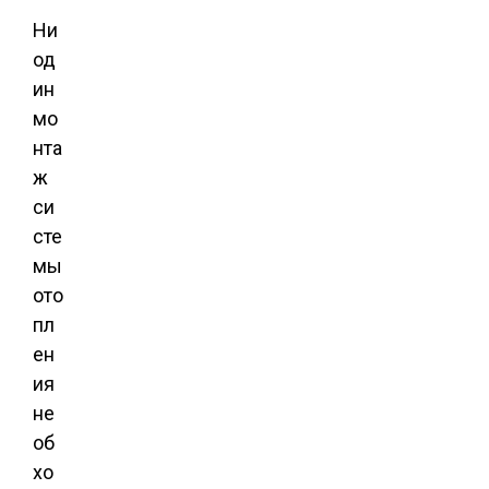
Ни
од
ин
мо
нта
ж
си
сте
мы
ото
пл
ен
ия
не
об
хо