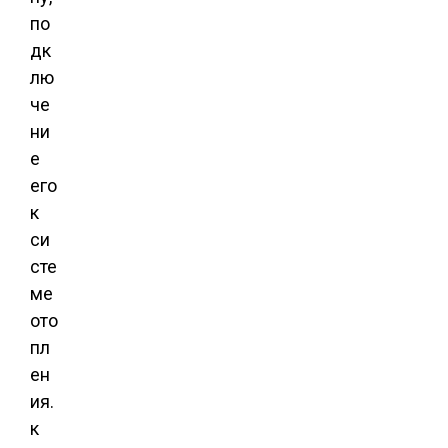
по
дк
лю
че
ни
е
его
к
си
сте
ме
ото
пл
ен
ия.
к