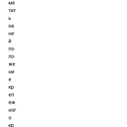
ме
тит
ь
на
не
й
по
ло
же
ни
е
кр
еп
еж
ног
о
кр