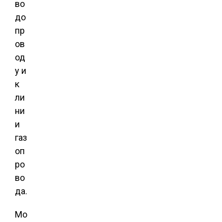
во
до
пр
ов
од
у и
к
ли
ни
и
газ
оп
ро
во
да.
Мо