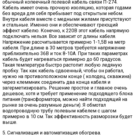
обычный копеечный полевой кабель связи П-274.
Кабель имеет очень прочную изоляцию, которая годами
без вреда для себя пребывает под открытым небом.
Внутри кабеля вместе с медными жилами присутствуют
и стальные. Именно они и обеспечивают греющий
эффект кабелю. Конечно, к 220В этот кабель напрямую
подключать нельзя. Все зависит от длины кабеля.
Напряжение рассчитывается примерно 1-1,5В на метр
кабеля. При длине в 30 метров требуется напряжение
приблизительно 36В и ток 8-10А. При таких параметрах
кабель будет нагреваться примерно до 60 градусов.
Такая температура быстро растопит любую ледяную
пробку. Так как кабель сдвоенный, чтобы он работал,
нужно на противоположном конце ( колодец, скважина)
через клеммник соединить два конца кабеля и
загерметизировать. Решение простое и главное очень
дешевое, хотя и требует применение подходящего блока
питания (трансформатора, можно найти подходящий на
рынке за очень разумные деньги). Я обмотал
водопроводную трубу полевым кабелем с шагом
примерно в 10 см. Так эффективность разморозки будет
выше.
5. Сигнализация и автоматизация обогрева.