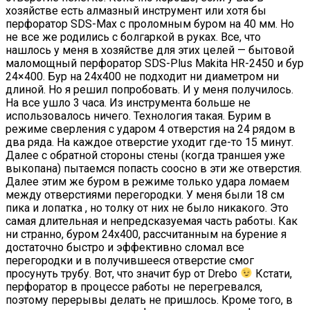
хозяйстве есть алмазный инструмент или хотя бы
перфоратор SDS-Max с проломным буром на 40 мм. Но
не все же родились с болгаркой в руках. Все, что
нашлось у меня в хозяйстве для этих целей — бытовой
маломощный перфоратор SDS-Plus Makita HR-2450 и бур
24×400. Бур на 24х400 не подходит ни диаметром ни
длиной. Но я решил попробовать. И у меня получилось.
На все ушло 3 часа. Из инструмента больше не
использовалось ничего. Технология такая. Бурим в
режиме сверления с ударом 4 отверстия на 24 рядом в
два ряда. На каждое отверстие уходит где-то 15 минут.
Далее с обратной стороны стены (когда траншея уже
выкопана) пытаемся попасть соосно в эти же отверстия.
Далее этим же буром в режиме только удара ломаем
между отверстиями перегородки. У меня были 18 см
пика и лопатка , но толку от них не было никакого. Это
самая длительная и непредсказуемая часть работы. Как
ни странно, буром 24х400, рассчитанным на бурение я
достаточно быстро и эффективно сломал все
перегородки и в получившееся отверстие смог
просунуть трубу. Вот, что значит бур от Drebo
Кстати,
перфоратор в процессе работы не перегревался,
поэтому перерывы делать не пришлось. Кроме того, в