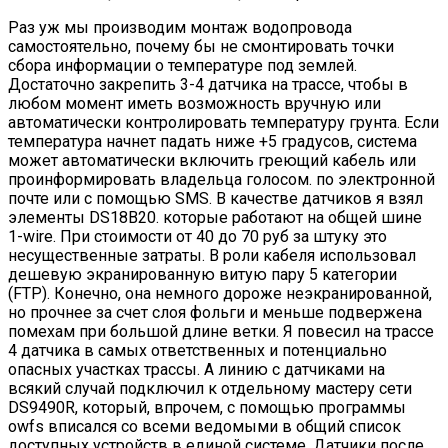
Раз уж мы производим монтаж водопровода
самостоятельно, почему бы не смонтировать точки
сбора информации о температуре под землей.
Достаточно закрепить 3-4 датчика на трассе, чтобы в
любом момент иметь возможность вручную или
автоматически контролировать температуру грунта. Если
температура начнет падать ниже +5 градусов, система
может автоматически включить греющий кабель или
проинформировать владельца голосом. по электронной
почте или с помощью SMS. В качестве датчиков я взял
элементы DS18B20. которые работают на общей шине
1-wire. При стоимости от 40 до 70 руб за штуку это
несущественные затраты. В роли кабеля использовал
дешевую экранированную витую пару 5 категории
(FTP). Конечно, она немного дороже неэкранированной,
но прочнее за счет слоя фольги и меньше подвержена
помехам при большой длине ветки. Я повесил на трассе
4 датчика в самых ответственных и потенциально
опасных участках трассы. А линию с датчиками на
всякий случай подключил к отдельному мастеру сети
DS9490R, который, впрочем, с помощью программы
owfs вписался со всеми ведомыми в общий список
доступных устройств в единой системе. Датчики после