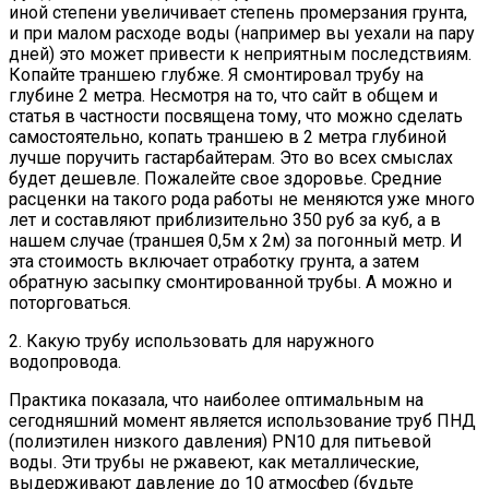
иной степени увеличивает степень промерзания грунта,
и при малом расходе воды (например вы уехали на пару
дней) это может привести к неприятным последствиям.
Копайте траншею глубже. Я смонтировал трубу на
глубине 2 метра. Несмотря на то, что сайт в общем и
статья в частности посвящена тому, что можно сделать
самостоятельно, копать траншею в 2 метра глубиной
лучше поручить гастарбайтерам. Это во всех смыслах
будет дешевле. Пожалейте свое здоровье. Средние
расценки на такого рода работы не меняются уже много
лет и составляют приблизительно 350 руб за куб, а в
нашем случае (траншея 0,5м х 2м) за погонный метр. И
эта стоимость включает отработку грунта, а затем
обратную засыпку смонтированной трубы. А можно и
поторговаться.
2. Какую трубу использовать для наружного
водопровода.
Практика показала, что наиболее оптимальным на
сегодняшний момент является использование труб ПНД
(полиэтилен низкого давления) PN10 для питьевой
воды. Эти трубы не ржавеют, как металлические,
выдерживают давление до 10 атмосфер (будьте