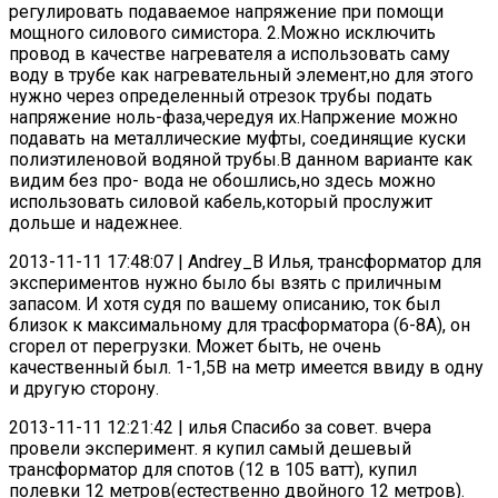
регулировать подаваемое напряжение при помощи
мощного силового симистора. 2.Можно исключить
провод в качестве нагревателя а использовать саму
воду в трубе как нагревательный элемент,но для этого
нужно через определенный отрезок трубы подать
напряжение ноль-фаза,чередуя их.Напржение можно
подавать на металлические муфты, соединящие куски
полиэтиленовой водяной трубы.В данном варианте как
видим без про- вода не обошлись,но здесь можно
использовать силовой кабель,который прослужит
дольше и надежнее.
2013-11-11 17:48:07 | Andrey_B Илья, трансформатор для
экспериментов нужно было бы взять с приличным
запасом. И хотя судя по вашему описанию, ток был
близок к максимальному для трасформатора (6-8А), он
сгорел от перегрузки. Может быть, не очень
качественный был. 1-1,5В на метр имеется ввиду в одну
и другую сторону.
2013-11-11 12:21:42 | илья Спасибо за совет. вчера
провели эксперимент. я купил самый дешевый
трансформатор для спотов (12 в 105 ватт), купил
полевки 12 метров(естественно двойного 12 метров).