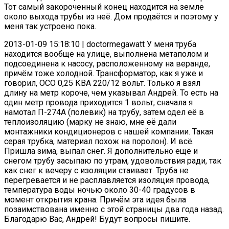
Тот самый закороченный конец находится на земле
около выхода трубы из неё. Дом продаётся и поэтому у
меня так устроено пока.
2013-01-09 15:18:10 | doctormegawatt У меня труба
находится вообще на улице, выполнена метаполом и
подсоединена к насосу, расположенному на веранде,
причём тоже холодной. Трансформатор, как я уже и
говорил, ОСО 0,25 КВА 220/12 вольт. Только я взял
длину на метр короче, чем указывал Андрей. То есть на
один метр провода приходится 1 вольт, сначала я
намотал П-274А (полевик) на трубу, затем одел её в
теплоизоляцию (марку не знаю, мне её дали
монтажники кондиционеров с нашей компании. Такая
серая трубка, материал похож на поролон). И всё.
Пришла зима, выпал снег. Я дополнительно ещё и
снегом трубу засыпаю по утрам, удовольствия ради, так
как снег к вечеру с изоляции стаивает. Труба не
перегревается и не расплавляется изоляция провода,
температура воды ночью около 30-40 градусов в
момент открытия крана. Причём эта идея была
позаимствована именно с этой страницы два года назад.
Благодарю Вас, Андрей! Будут вопросы пишите.