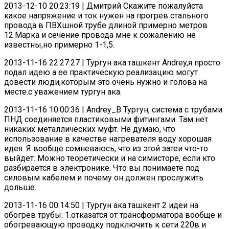
2013-12-10 20:23:19 | Дмитрий Скажите пожалуйста
какое напряжение и ток нужен на прогрев стального
провода в ПВХшной трубе длиной примерно метров
12.Марка и сечение провода мне к сожалению не
известны,но примерно 1-1,5.
2013-11-16 22:27:27 | Тургун ака.ташкент Andrey,я просто
подал идею а ее практическую реализацию могут
довести люди,которым это очень нужно и голова на
месте.с уважением тургун ака.
2013-11-16 10:00:36 | Andrey_B Тургун, система с трубами
ПНД соединяется пластиковыми фитингами. Там нет
никаких металлических муфт. Не думаю, что
использование в качестве нагревателя воду хорошая
идея. Я вообще сомневаюсь, что из этой затеи что-то
выйдет. Можно теоретически и на симисторе, если кто
разбирается в электронике. Что вы понимаете под
силовым кабелем и почему он должен прослужить
дольше.
2013-11-16 00:14:50 | Тургун ака.ташкент 2 идеи на
обогрев трубы: 1.отказатся от трансформатора вообще и
обогревающую проводку подключить к сети 220в и