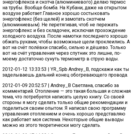
энергофлекса и скотча (алюминиевого) делаю термос
на трубы. Вообще бомба. На Кубани, даже на открытом
воздухе работает.Главное хорошо состыковать
энергофлекс (без щелей) и замотать скотчем
(алюминиевым). Не перетягивая, чтоб не пережать
энергофлекс и без складочек, исключая прохождение
холодного воздуха. После намотки последнего хорошо
обжать руками, чтобы возможные щели проклеились. А
вот на счёт полёвки спасибо, сильно и дёшево. Только
вот на счёт управления через спутник это лишне, по-
моему достаточно сунуть термометр в струю воды.
2012-01-12 13:33:53 | YR_Spb Andrey_B, подскажи как ты
заделываешь дальний конец обогревающего провода.
2012-01-09 20:52:57 | Andrey_B Светлана, спасибо за
комментарий. Отопление — это такая большая и сложная
тема, что потребуется написать целую книгу. Со своей
стороны я могу сделать только общие рекомендации и
поделиться своим опытом. Я написал свою программу
управления отоплением и очень хорошо представляю
как работает моя система. Некоторые общие выводы
можно из этого теоретически могу сделать.