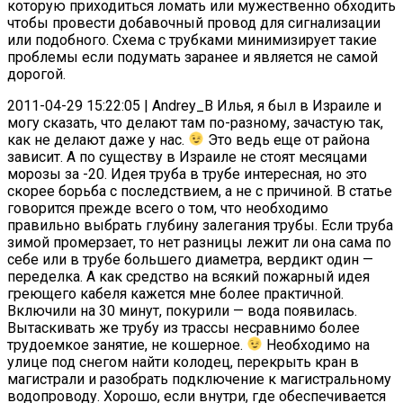
которую приходиться ломать или мужественно обходить
чтобы провести добавочный провод для сигнализации
или подобного. Схема с трубками минимизирует такие
проблемы если подумать заранее и является не самой
дорогой.
2011-04-29 15:22:05 | Andrey_B Илья, я был в Израиле и
могу сказать, что делают там по-разному, зачастую так,
как не делают даже у нас.
Это ведь еще от района
зависит. А по существу в Израиле не стоят месяцами
морозы за -20. Идея труба в трубе интересная, но это
скорее борьба с последствием, а не с причиной. В статье
говорится прежде всего о том, что необходимо
правильно выбрать глубину залегания трубы. Если труба
зимой промерзает, то нет разницы лежит ли она сама по
себе или в трубе большего диаметра, вердикт один —
переделка. А как средство на всякий пожарный идея
греющего кабеля кажется мне более практичной.
Включили на 30 минут, покурили — вода появилась.
Вытаскивать же трубу из трассы несравнимо более
трудоемкое занятие, не кошерное.
Необходимо на
улице под снегом найти колодец, перекрыть кран в
магистрали и разобрать подключение к магистральному
водопроводу. Хорошо, если внутри, где обеспечивается