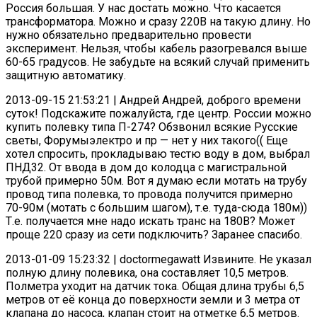
Россия большая. У нас достать можно. Что касается
трансформатора. Можно и сразу 220В на такую длину. Но
нужно обязательно предварительно провести
эксперимент. Нельзя, чтобы кабель разогревался выше
60-65 градусов. Не забудьте на всякий случай применить
защитную автоматику.
2013-09-15 21:53:21 | Андрей Андрей, доброго времени
суток! Подскажите пожалуйста, где центр. России можно
купить полевку типа П-274? Обзвонил всякие Русские
светы, Форумыэлектро и пр — нет у них такого(( Еще
хотел спросить, прокладываю тестю воду в дом, выбрал
ПНД32. От ввода в дом до колодца с магистральной
трубой примерно 50м. Вот я думаю если мотать на трубу
провод типа полевка, то провода получится примерно
70-90м (мотать с большим шагом), т.е. туда-сюда 180м))
Т.е. получается мне надо искать транс на 180В? Может
проще 220 сразу из сети подключить? Заранее спасибо.
2013-01-09 15:23:32 | doctormegawatt Извините. Не указал
полную длину полевика, она составляет 10,5 метров.
Полметра уходит на датчик тока. Общая длина трубы 6,5
метров от её конца до поверхности земли и 3 метра от
клапана до насоса, клапан стоит на отметке 6,5 метров.