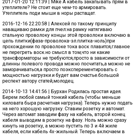
2017-01-20 12:11:39 | Mike А кабель закапывать прям в
утеплителе? Не стоит еще чем-то армировать.
Утеплитель поди мыши в норы растащат.
2016-12-16 22:20:58 | Алексей по такому принципу
наващиваю рамки для пчел:на рамку натягиваю
стальную проволоку концы этой проволоки включаю в
цепь плитки(фаза-проволока-эл.плитка-ноль)при
прохождении по проволоке тока воск плавится,главное
не перегреть воск.но смысл в том,что ни какие
трансформаторы не требуются,просто в зависимости от
длинны полевого провода можно посчитать,а можно не
заморачиваться,а просто поэксперементировать с
мощностью нагрузки.и будет вам счастье.большой
респект автору статей,молодец.
2014-10-13 14:41:56 | Бурхан Родилась простая идея.
Берем любой самый тонкий кабель (чтобы меньше
киловата быра расчетная нагрузка). Теперь нужно подать
на него хорошую нагрузку. Ставим розетку и автомат.
Через автомат заводим фазу на кабель, второй конец
кабеля выводим в розетку на фазу. Ноль можно сразу
кинуть на розетку, а можно пустить по 3 и 4й жиле
кабеля, если кабель 4х-жильный. Теперь включаем в