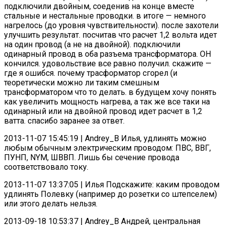
подключили двойным, соеденив на конце вместе
стальные и нестальные проводки. в итоге — немного
нагрелось (до уровня чувствительности). после захотели
улучшить результат. посчитав что расчет 1,2 вольта идет
на один провод (а не на двойной). подключили
одинарный провод в оба разъема трансформатора. ОН
кончился. удовольствие все равно получил. скажите —
где я ошибся. почему трасформатор сгорел (и
теоретически можно ли таким смешным
трансформатором что то делать. в будущем хочу понять
как увеличить мощность нагрева, а так же все таки на
одинарный или на двойной провод идет расчет в 1,2
ватта. спасибо заранее за ответ.
2013-11-07 15:45:19 | Andrey_B Илья, удлинять можно
любым обычным электрическим проводом: ПВС, ВВГ,
ПУНП, NYM, ШВВП. Лишь бы сечение провода
соответствовало току.
2013-11-07 13:37:05 | Илья Подскажите: каким проводом
удлинять Полевку (например до розетки со штепселем)
или этого делать нельзя.
2013-09-18 10:53:37 | Andrey_B Андрей, центральная