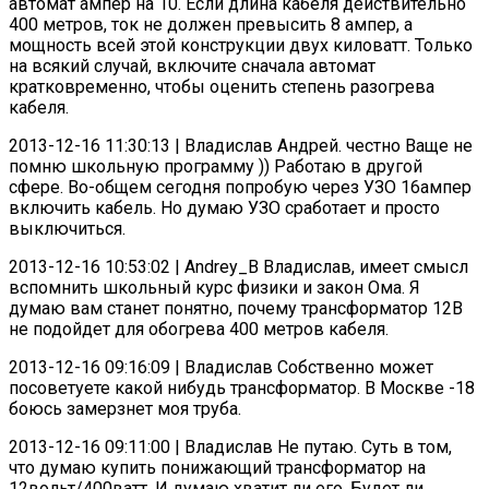
автомат ампер на 10. Если длина кабеля действительно
400 метров, ток не должен превысить 8 ампер, а
мощность всей этой конструкции двух киловатт. Только
на всякий случай, включите сначала автомат
кратковременно, чтобы оценить степень разогрева
кабеля.
2013-12-16 11:30:13 | Владислав Андрей. честно Ваще не
помню школьную программу )) Работаю в другой
сфере. Во-общем сегодня попробую через УЗО 16ампер
включить кабель. Но думаю УЗО сработает и просто
выключиться.
2013-12-16 10:53:02 | Andrey_B Владислав, имеет смысл
вспомнить школьный курс физики и закон Ома. Я
думаю вам станет понятно, почему трансформатор 12В
не подойдет для обогрева 400 метров кабеля.
2013-12-16 09:16:09 | Владислав Собственно может
посоветуете какой нибудь трансформатор. В Москве -18
боюсь замерзнет моя труба.
2013-12-16 09:11:00 | Владислав Не путаю. Суть в том,
что думаю купить понижающий трансформатор на
12вольт/400ватт. И думаю хватит ли его. Будет ли