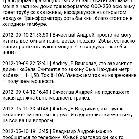
Трансформатора мощностью 250 ватт хватит за глаза. У
меня в частном доме трансформатор ОСО-250 всю зиму
греет трубу со скважины, находящуюся на открытом
воздухе. Трансформатору хоть бы хны, благо стоит он в
холодном тамбуре.
2012-09-10 21:33:50 | Вячеслав! Андрей. просто не могу
купить достойный транс. везде продают 250вт. согласно
ваших расчетов нужно мощнее? я так думаю хатябы
400Вт.
2012-09-09 22:52:41 | Andrey_B Вячеслав, это зависит от
длины кабеля. Считается по закону Ома. Каждый метр
кабеля — 1-1,5В. Ток 8-10А. Умножаем ток на напряжение
— получаем мощность.
2012-09-04 12:16:40 | Вячеслав Андрей. не подскажете
какая должна быть мощность транса.
2012-05-10 23:50:48 | Andrey_B Владимир, вы лучше
напишите на нашем форуме. Я с удовольствием отвечу
на все ваши вопросы.
2012-05-10 19:13:45 | Владимир Андрей можно
пообщаться по телефону. Живой разговор он как то