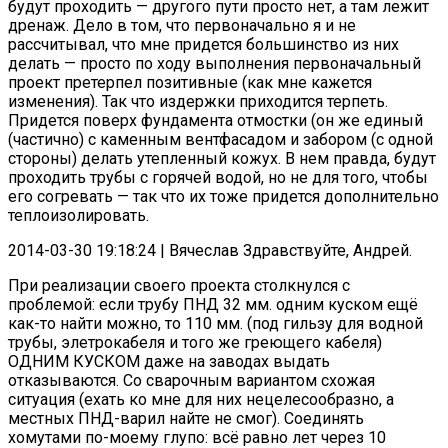
будут проходить — другого пути просто нет, а там лежит
дренаж. Дело в том, что первоначально я и не
рассчитывал, что мне придется большинство из них
делать — просто по ходу выполнения первоначальный
проект претерпел позитивные (как мне кажется
изменения). Так что издержки приходится терпеть.
Придется поверх фундамента отмостки (он же единый
(частично) с каменным вентфасадом и забором (с одной
стороны) делать утепленный кожух. В нем правда, будут
проходить трубы с горячей водой, но не для того, чтобы
его согревать — так что их тоже придется дополнительно
теплоизолировать.
2014-03-30 19:18:24 | Вячеслав Здравствуйте, Андрей.
При реализации своего проекта столкнулся с
проблемой: если трубу ПНД 32 мм. одним куском ещё
как-то найти можно, то 110 мм. (под гильзу для водной
трубы, элетрокабеля и того же греющего кабеля)
ОДНИМ КУСКОМ даже на заводах выдать
отказываются. Со сварочным вариантом схожая
ситуация (ехать ко мне для них нецелесообразно, а
местных ПНД-варил найте не смог). Соединять
хомутами по-моему глупо: всё равно лет через 10