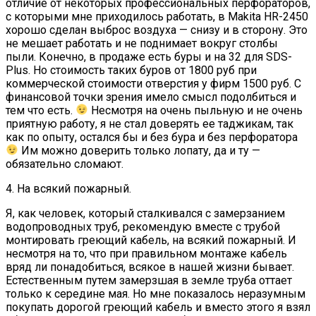
отличие от некоторых профессиональных перфораторов,
с которыми мне приходилось работать, в Makita HR-2450
хорошо сделан выброс воздуха — снизу и в сторону. Это
не мешает работать и не поднимает вокруг столбы
пыли. Конечно, в продаже есть буры и на 32 для SDS-
Plus. Но стоимость таких буров от 1800 руб при
коммерческой стоимости отверстия у фирм 1500 руб. С
финансовой точки зрения имело смысл подолбиться и
тем что есть.
Несмотря на очень пыльную и не очень
приятную работу, я не стал доверять ее таджикам, так
как по опыту, остался бы и без бура и без перфоратора
Им можно доверить только лопату, да и ту —
обязательно сломают.
4. На всякий пожарный.
Я, как человек, который сталкивался с замерзанием
водопроводных труб, рекомендую вместе с трубой
монтировать греющий кабель, на всякий пожарный. И
несмотря на то, что при правильном монтаже кабель
вряд ли понадобиться, всякое в нашей жизни бывает.
Естественным путем замерзшая в земле труба оттает
только к середине мая. Но мне показалось неразумным
покупать дорогой греющий кабель и вместо этого я взял