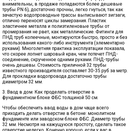
внимательны, в продаже попадаются более дешевые
трубы PN 6), достаточно прочны, легко гнуться, так как
зачастую водопроводные трассы выписывают зигзаги,
отлично переносят циклы замерзания. Пластик
эластичнее металла и полиэтиленовые трубы от
промерзания не рвет, как металлические. Фитинги для
ПНД труб копеечные, монтируются быстро, просто и без
использования какого-либо инструмента (элементарно
руками). Многолетняя практика эксплуатации показала,
что скорее лопнет шаровый кран, чем потечет ПНД-
соединение, скрученное одними руками. ПНД-трубы
очень дешевы. Стоимость приличной 32 трубы
известного производителя составляет 30-35 руб за метр.
Для прокладки водопровода достаточно трубы
диаметром 32 мм.
3. Ввод в дом. Как проделать отверстие в
фундаментном блоке ФБС толщиной 50 см.
Чтобы обеспечить ввод воды в дом чаще всего
приходить делать отверстие в бетоне: монолитном
фундаменте или заводском блоке ФБС. Диаметр трубы
32 мм. Несмотря на кажущуюся простоту, сделать такое
отверстие нелегко. Конечно хорошо, если у вас в