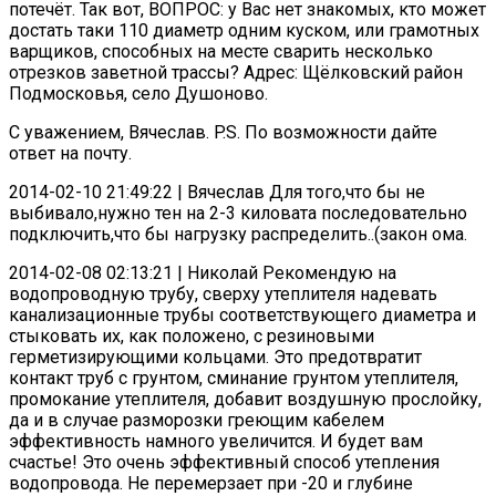
потечёт. Так вот, ВОПРОС: у Вас нет знакомых, кто может
достать таки 110 диаметр одним куском, или грамотных
варщиков, способных на месте сварить несколько
отрезков заветной трассы? Адрес: Щёлковский район
Подмосковья, село Душоново.
С уважением, Вячеслав. P.S. По возможности дайте
ответ на почту.
2014-02-10 21:49:22 | Вячеслав Для того,что бы не
выбивало,нужно тен на 2-3 киловата последовательно
подключить,что бы нагрузку распределить..(закон ома.
2014-02-08 02:13:21 | Николай Рекомендую на
водопроводную трубу, сверху утеплителя надевать
канализационные трубы соответствующего диаметра и
стыковать их, как положено, с резиновыми
герметизирующими кольцами. Это предотвратит
контакт труб с грунтом, сминание грунтом утеплителя,
промокание утеплителя, добавит воздушную прослойку,
да и в случае разморозки греющим кабелем
эффективность намного увеличится. И будет вам
счастье! Это очень эффективный способ утепления
водопровода. Не перемерзает при -20 и глубине