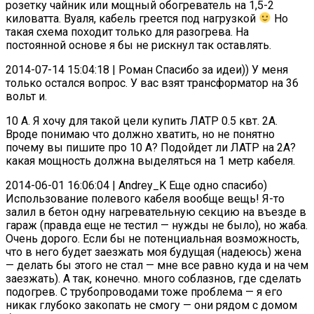
розетку чайник или мощный обогреватель на 1,5-2
киловатта. Вуаля, кабель греется под нагрузкой
Но
такая схема походит только для разогрева. На
постоянной основе я бы не рискнул так оставлять.
2014-07-14 15:04:18 | Роман Спасибо за идеи)) У меня
только остался вопрос. У вас взят трансформатор на 36
вольт и.
10 А. Я хочу для такой цели купить ЛАТР 0.5 квт. 2А.
Вроде понимаю что должно хватить, но не понятно
почему вы пишите про 10 А? Подойдет ли ЛАТР на 2А?
какая мощность должна выделяться на 1 метр кабеля.
2014-06-01 16:06:04 | Andrey_K Еще одно спасибо)
Использование полевого кабеля вообще вещь! Я-то
залил в бетон одну нагревательную секцию на въезде в
гараж (правда еще не тестил — нужды не было), но жаба.
Очень дорого. Если бы не потенциальная возможность,
что в него будет заезжать моя будущая (надеюсь) жена
— делать бы этого не стал — мне все равно куда и на чем
заезжать). А так, конечно. много соблазнов, где сделать
подогрев. С трубопроводами тоже проблема — я его
никак глубоко закопать не смогу — они рядом с домом